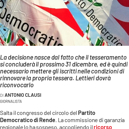
AMBIENTE
Streaming
LAC TV
LAC NETWORK
LAC ONAIR
La decisione nasce dal fatto che il tesseramento
si concluderà il prossimo 31 dicembre, ed è quindi
LaC
Network
necessario mettere gli iscritti nelle condizioni di
rinnovare la propria tessera. Lettieri dovrà
LACPLAY.IT
riconvocarlo
LACTV.IT
ANTONIO CLAUSI
LACONAIR.IT
GIORNALISTA
LACITYMAG.IT
Salta il congresso del circolo del
Partito
Democratico di Rende
. La commissione di garanzia
ILREGGINO.IT
regionale lo ha sospeso, accogliendo il
ricorso