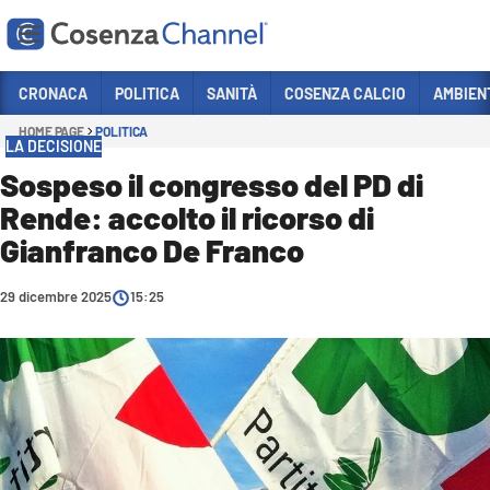
Vai
CRONACA
POLITICA
SANITÀ
COSENZA CALCIO
AMBIEN
HOME PAGE
POLITICA
Sezioni
LA DECISIONE
CRONACA
Sospeso il congresso del PD di
Rende: accolto il ricorso di
POLITICA
Gianfranco De Franco
COSENZA CALCIO
ECONOMIA E LAVORO
29 dicembre 2025
15:25
ITALIA MONDO
SANITÀ
SPORT
CULTURA