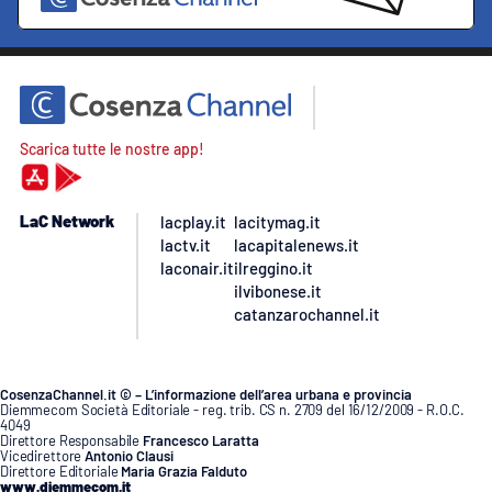
Scarica tutte le nostre app!
LaC Network
lacplay.it
lacitymag.it
lactv.it
lacapitalenews.it
laconair.it
ilreggino.it
ilvibonese.it
catanzarochannel.it
CosenzaChannel.it © – L’informazione dell’area urbana e provincia
Diemmecom Società Editoriale - reg. trib. CS n. 2709 del 16/12/2009 - R.O.C.
4049
Direttore Responsabile
Francesco Laratta
Vicedirettore
Antonio Clausi
Direttore Editoriale
Maria Grazia Falduto
www.diemmecom.it