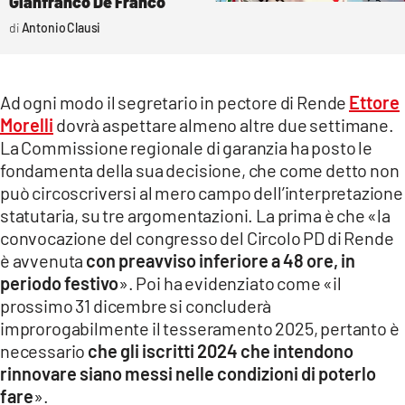
Gianfranco De Franco
Antonio Clausi
Ad ogni modo il segretario in pectore di Rende
Ettore
Morelli
dovrà aspettare almeno altre due settimane.
La Commissione regionale di garanzia ha posto le
fondamenta della sua decisione, che come detto non
può circoscriversi al mero campo dell’interpretazione
statutaria, su tre argomentazioni. La prima è che «la
convocazione del congresso del Circolo PD di Rende
è avvenuta
con preavviso inferiore a 48 ore, in
periodo festivo
». Poi ha evidenziato come «il
prossimo 31 dicembre si concluderà
improrogabilmente il tesseramento 2025, pertanto è
necessario
che gli iscritti 2024 che intendono
rinnovare siano messi nelle condizioni di poterlo
fare
».