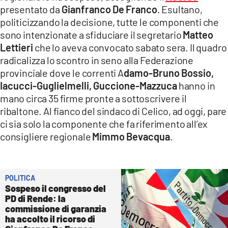
COSENZACHANNEL.IT
presentato da
Gianfranco De Franco
. Esultano,
politicizzando la decisione, tutte le componenti che
ILVIBONESE.IT
sono intenzionate a sfiduciare il segretario
Matteo
CATANZAROCHANNEL.IT
Lettieri
che lo aveva convocato sabato sera. Il quadro
LACAPITALENEWS.IT
radicalizza lo scontro in seno alla Federazione
provinciale dove le correnti A
damo-Bruno Bossio,
Iacucci-Guglielmelli, Guccione-Mazzuca
hanno in
App
mano circa 35 firme pronte a sottoscrivere il
ANDROID
ribaltone. Al fianco del sindaco di Celico, ad oggi, pare
APPLE
ci sia solo la componente che fa riferimento all’ex
consigliere regionale
Mimmo Bevacqua
.
POLITICA
Sospeso il congresso del
PD di Rende: la
commissione di garanzia
ha accolto il ricorso di