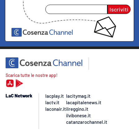
Iscriviti
Scarica tutte le nostre app!
LaC Network
lacplay.it
lacitymag.it
lactv.it
lacapitalenews.it
laconair.it
ilreggino.it
ilvibonese.it
catanzarochannel.it