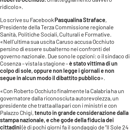
COSENZACHANNEL.IT
ridicolo».
ILVIBONESE.IT
Lo scrive su Facebook
Pasqualina Straface
,
CATANZAROCHANNEL.IT
Presidente della Terza Commissione regionale
Sanità, Politiche Sociali, Culturali e Formative.
LACAPITALENEWS.IT
«Nell’ultima sua uscita Caruso accusa Occhiuto
persino di essere subalterno nei confronti del
App
governo nazionale. Due sono le opzioni: o il sindaco di
ANDROID
Cosenza – vista la stagione –
è stato vittima di un
APPLE
colpo di sole, oppure non legge i giornali e non
segue in alcun modo il dibattito pubblico
».
«Con Roberto Occhiuto finalmente la Calabria ha un
governatore dalla riconosciuta autorevolezza, un
presidente che tratta alla pari con i ministri e con
Palazzo Chigi,
tenuto in grande considerazione dalla
stampa nazionale, e che gode della fiducia dei
cittadini
(è di pochi giorni fa il sondaggio de “Il Sole 24