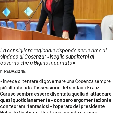
AMBIENTE
Streaming
LAC TV
LAC NETWORK
LAC ONAIR
La consigliera regionale risponde per le rime al
sindaco di Cosenza: «Meglio subalterni al
LaC
Network
Governo che a Gigino Incarnato»
LACPLAY.IT
REDAZIONE
LACTV.IT
«Invece di tentare di governare una Cosenza sempre
LACONAIR.IT
più allo sbando,
l’ossessione del sindaco Franz
Caruso sembra essere diventata quella di attaccare
LACITYMAG.IT
quasi quotidianamente – con zero argomentazioni e
ILREGGINO.IT
con teoremi fantasiosi – l’operato del presidente
Roberto Occhiuto.
Un atteggiamento davvero