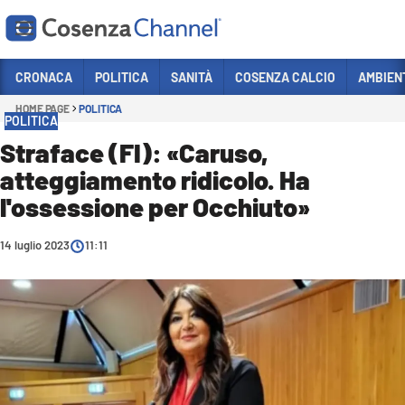
Vai
CRONACA
POLITICA
SANITÀ
COSENZA CALCIO
AMBIEN
HOME PAGE
POLITICA
Sezioni
POLITICA
CRONACA
Straface (FI): «Caruso,
atteggiamento ridicolo. Ha
POLITICA
l'ossessione per Occhiuto»
COSENZA CALCIO
ECONOMIA E LAVORO
14 luglio 2023
11:11
ITALIA MONDO
SANITÀ
SPORT
CULTURA