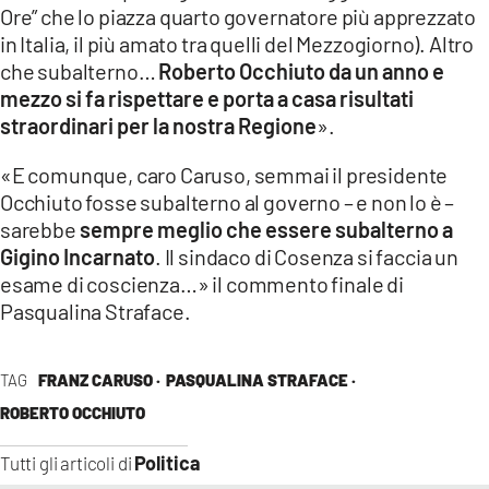
Ore” che lo piazza quarto governatore più apprezzato
in Italia, il più amato tra quelli del Mezzogiorno). Altro
che subalterno…
Roberto Occhiuto da un anno e
mezzo si fa rispettare e porta a casa risultati
straordinari per la nostra Regione
».
«E comunque, caro Caruso, semmai il presidente
Occhiuto fosse subalterno al governo – e non lo è –
sarebbe
sempre meglio che essere subalterno a
Gigino Incarnato
. Il sindaco di Cosenza si faccia un
esame di coscienza…» il commento finale di
Pasqualina Straface.
TAG
FRANZ CARUSO ·
PASQUALINA STRAFACE ·
ROBERTO OCCHIUTO
Politica
Tutti gli articoli di