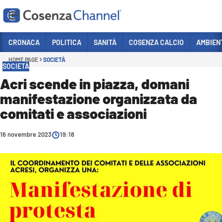
Vai
CRONACA
POLITICA
SANITÀ
COSENZA CALCIO
AMBIEN
HOME PAGE
SOCIETÀ
Sezioni
SOCIETÀ
CRONACA
Acri scende in piazza, domani
manifestazione organizzata da
POLITICA
comitati e associazioni
COSENZA CALCIO
ECONOMIA E LAVORO
16 novembre 2023
19:18
ITALIA MONDO
SANITÀ
SPORT
CULTURA