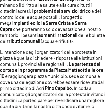
minando il diritto alla salute e alla cura di tutti i
cittadini acresi; i
problemi del servizio Idrico
e del
controllo delle acque potabili; i progetti di
mega
impianti eolici a Serra Crista e Serra
Capra
che porteranno solo devastazione al nostro
territorio; i pesanti
aumenti irrazionali
delle bollette
dei t
ributi comunali
(acqua e rifiuti)».
L’intenzione degli organizzatori della protesta in
piazza è quella di chiedere «risposte alle Istituzioni
comunali, provinciali e regionali».
La partenza del
corteo è in programma da Piazza Matteotti alle ore
10
e raggiungerà piazza Municipio, sede comunale
dove una delegazione dovrebbe essere ricevuta dal
primo cittadino di Acri
Pino Capalbo
. In coda al
comunicato gli organizzatori della protesta invitano i
cittadini «a partecipare per rivendicare una migliore
qualità di vita nella nostra città onde evitarne lo