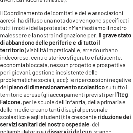
COSENZACHANNEL.IT
Il Coordinamento dei comitati e delle associazioni
ILVIBONESE.IT
acresi, ha diffuso una nota dove vengono specificati
CATANZAROCHANNEL.IT
tutti i motivi della protesta: «Manifestiamo il nostro
malessere e la nostra indignazione per:
il grave stato
LACAPITALENEWS.IT
di abbandono delle periferie e di tutto il
territorio
(viabilità impraticabile, arredo urbano
App
indecoroso, centro storico sfigurato e fatiscente,
ANDROID
economia bloccata, nessun progetto e prospettiva
APPLE
per i giovani, gestione inesistente delle
problematiche sociali, ecc); le ripercussioni negative
del
piano di dimensionamento scolastico
su tutto il
territorio acrese (gli accorpamenti previsti per
l’Itcg
Falcone
, per le scuole dell’infanzia, della primaria e
delle medie creano tanti disagi al personale
scolastico e agli studenti); la crescente
riduzione dei
servizi sanitari del nostro ospedale
, del
poliambulatorio e i
disservizi del cup
. stanno