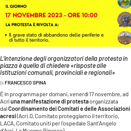
AMBIENTE
Streaming
LAC TV
LAC NETWORK
LAC ONAIR
L'intenzione degli organizzatori della protesta in
piazza è quella di chiedere «risposte alle
LaC
Network
Istituzioni comunali, provinciali e regionali»
LACPLAY.IT
FRANCESCO SPINA
LACTV.IT
È in programma per domani, venerdì 17 novembre, ad
LACONAIR.IT
Acri
una manifestazione di protesta
organizzata
dal
Coordinamento dei Comitati e delle Associazioni
LACITYMAG.IT
acresi
(Acri.0, Comitato proteggiamo il territorio,
ILREGGINO.IT
LACA, Comitato uniti per l’ospedale Sant’Angelo
d’Acri, La Mucone Rinasce).