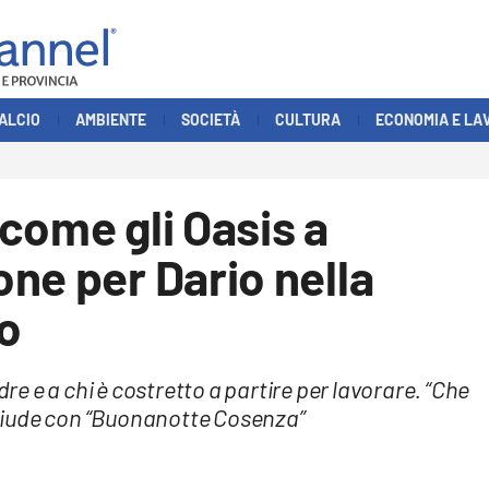
ALCIO
AMBIENTE
SOCIETÀ
CULTURA
ECONOMIA E LA
come gli Oasis a
ne per Dario nella
o
 e a chi è costretto a partire per lavorare. “Che
 chiude con “Buonanotte Cosenza”