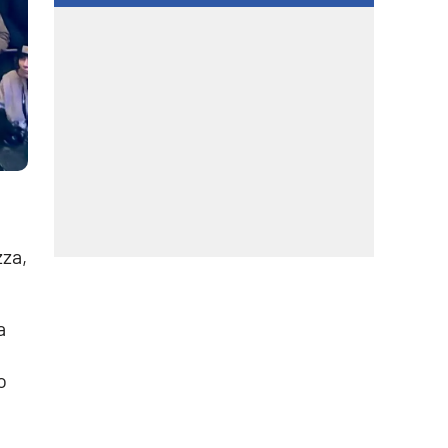
zza,
a
o