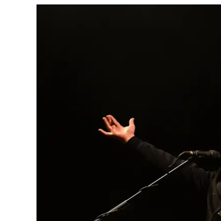
Cultura
Ambiente
Streaming
LaC TV
Lac Network
LaC OnAir
LaC
Network
lacplay.it
lactv.it