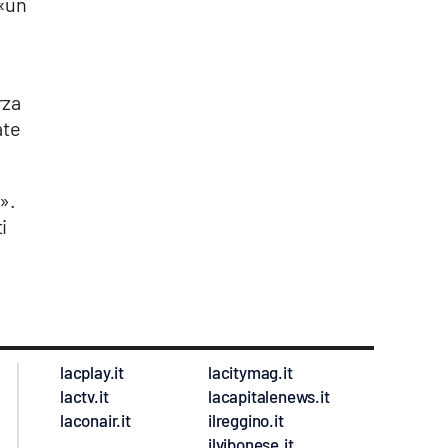
 «un
rza
ate
».
i
lacplay.it
lacitymag.it
lactv.it
lacapitalenews.it
laconair.it
ilreggino.it
ilvibonese.it