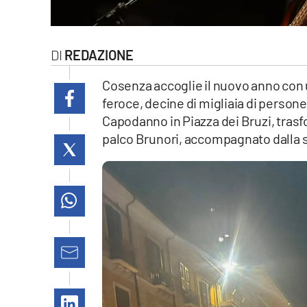
laconair.it
lacitymag.it
REDAZIONE
ilreggino.it
Cosenza accoglie il nuovo anno con 
feroce, decine di migliaia di persone 
cosenzachannel.it
Capodanno in Piazza dei Bruzi, trasf
palco Brunori, accompagnato dalla s
ilvibonese.it
catanzarochannel.it
lacapitalenews.it
App
Android