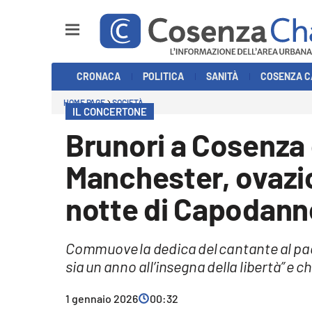
Sezioni
CRONACA
POLITICA
SANITÀ
COSENZA C
Cronaca
HOME PAGE
SOCIETÀ
IL CONCERTONE
Politica
Brunori a Cosenza 
Cosenza Calcio
Manchester, ovazio
Economia e Lavoro
notte di Capodann
Italia Mondo
Commuove la dedica del cantante al padre
Sanità
sia un anno all’insegna della libertà” e
Sport
1 gennaio 2026
00:32