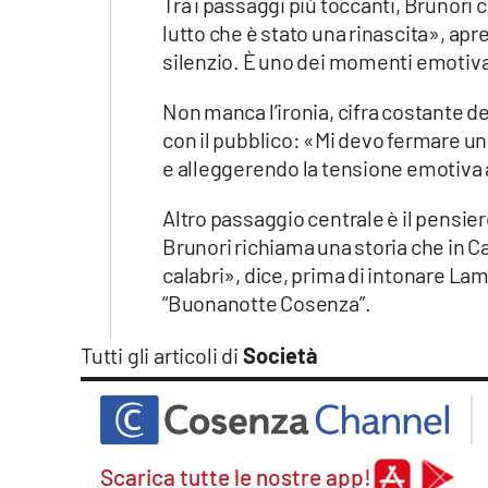
Tra i passaggi più toccanti, Brunori
lutto che è stato una rinascita», apr
silenzio. È uno dei momenti emotiva
Non manca l’ironia, cifra costante de
con il pubblico: «Mi devo fermare un
e alleggerendo la tensione emotiva
Altro passaggio centrale è il pensier
Brunori richiama una storia che in 
calabri», dice, prima di intonare Lam
“Buonanotte Cosenza”.
Tutti gli articoli di
Società
Scarica tutte le nostre app!