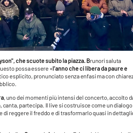
Tyson", che scuote subito la piazza. B
runori saluta
 questo possa essere «
l’anno che ci libera da paure e
itico esplicito, pronunciato senza enfasi ma con chiare
bblico.
ra
, uno dei momenti più intensi del concerto, accolto d
 canta, partecipa. Il live si costruisce come un dialogo
 di reggere il freddo e di trasformarlo quasi in dettagli