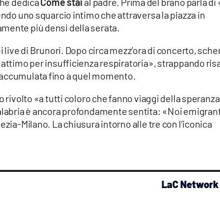
 che dedica
Come stai
al padre. Prima del brano parla di
endo uno squarcio intimo che attraversa la piazza in
mente più densi della serata.
i live di Brunori. Dopo circa mezz’ora di concerto, sche
 attimo per insufficienza respiratoria», strappando ris
 accumulata fino a quel momento.
o rivolto «a tutti coloro che fanno viaggi della speranza
Calabria è ancora profondamente sentita: «Noi emigrant
ezia-Milano. La chiusura intorno alle tre con l’iconica
LaC Network