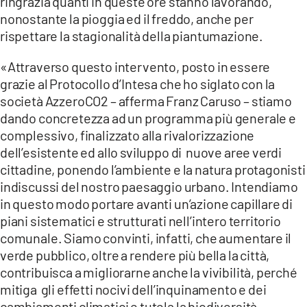
ringrazia quanti in queste ore stanno lavorando,
COSENZACHANNEL.IT
nonostante la pioggia ed il freddo, anche per
ILVIBONESE.IT
rispettare la stagionalità della piantumazione.
CATANZAROCHANNEL.IT
«Attraverso questo intervento, posto in essere
LACAPITALENEWS.IT
grazie al Protocollo d’Intesa che ho siglato con la
società AzzeroCO2 – afferma Franz Caruso – stiamo
dando concretezza ad un programma più generale e
App
complessivo, finalizzato alla rivalorizzazione
ANDROID
dell’esistente ed allo sviluppo di nuove aree verdi
APPLE
cittadine, ponendo l’ambiente e la natura protagonisti
indiscussi del nostro paesaggio urbano. Intendiamo
in questo modo portare avanti un’azione capillare di
piani sistematici e strutturati nell’intero territorio
comunale. Siamo convinti, infatti, che aumentare il
verde pubblico, oltre a rendere più bella la città,
contribuisca a migliorarne anche la vivibilità, perché
mitiga gli effetti nocivi dell’inquinamento e dei
cambiamenti climatici e tutela la biodiversità