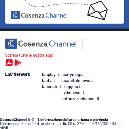
Scarica tutte le nostre app!
LaC Network
lacplay.it
lacitymag.it
lactv.it
lacapitalenews.it
laconair.it
ilreggino.it
ilvibonese.it
catanzarochannel.it
CosenzaChannel.it © – L’informazione dell’area urbana e provincia
Diemmecom Società Editoriale - reg. trib. CS n. 2709 del 16/12/2009 - R.O.C.
4049