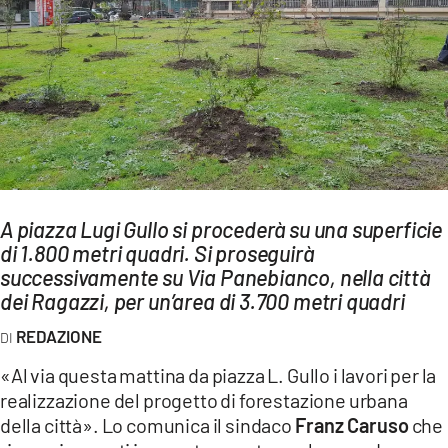
AMBIENTE
Streaming
LAC TV
LAC NETWORK
LAC ONAIR
LaC
A piazza Lugi Gullo si procederà su una superficie
Network
di 1.800 metri quadri. Si proseguirà
LACPLAY.IT
successivamente su Via Panebianco, nella città
dei Ragazzi, per un’area di 3.700 metri quadri
LACTV.IT
REDAZIONE
LACONAIR.IT
«Al via questa mattina da piazza L. Gullo i lavori per la
LACITYMAG.IT
realizzazione del progetto di forestazione urbana
ILREGGINO.IT
della città». Lo comunica il sindaco
Franz Caruso
che