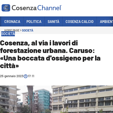
Vai
CRONACA
POLITICA
SANITÀ
COSENZA CALCIO
AMBIEN
HOME PAGE
SOCIETÀ
Sezioni
SOCIETÀ
CRONACA
Cosenza, al via i lavori di
forestazione urbana. Caruso:
POLITICA
«Una boccata d'ossigeno per la
COSENZA CALCIO
città»
ECONOMIA E LAVORO
25 gennaio 2023
ITALIA MONDO
17:11
SANITÀ
SPORT
CULTURA