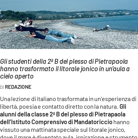
AMBIENTE
Streaming
LAC TV
LAC NETWORK
LAC ONAIR
Gli studenti della 2ª B del plesso di Pietrapaola
hanno trasformato il litorale jonico in un’aula a
LaC
Network
cielo aperto
LACPLAY.IT
REDAZIONE
LACTV.IT
Una lezione di italiano trasformata in un’esperienza di
LACONAIR.IT
libertà, poesia e contatto diretto con la natura.
Gli
alunni della classe 2ª B del plesso di Pietrapaola
LACITYMAG.IT
dell’Istituto Comprensivo di Mandatoriccio
hanno
ILREGGINO.IT
vissuto una mattinata speciale sul litorale jonico,
dove il mare è diventato aula, ispirazione e strumento