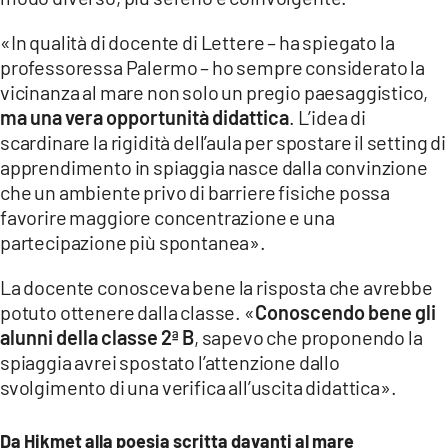
«In qualità di docente di Lettere – ha spiegato la
professoressa Palermo – ho sempre considerato la
vicinanza al mare non solo un pregio paesaggistico,
ma una vera opportunità didattica
. L’idea di
scardinare la rigidità dell’aula per spostare il setting di
apprendimento in spiaggia nasce dalla convinzione
che un ambiente privo di barriere fisiche possa
favorire maggiore concentrazione e una
partecipazione più spontanea».
La docente conosceva bene la risposta che avrebbe
potuto ottenere dalla classe. «
Conoscendo bene gli
alunni della classe 2ª B
, sapevo che proponendo la
spiaggia avrei spostato l’attenzione dallo
svolgimento di una verifica all’uscita didattica».
Da Hikmet alla poesia scritta davanti al mare