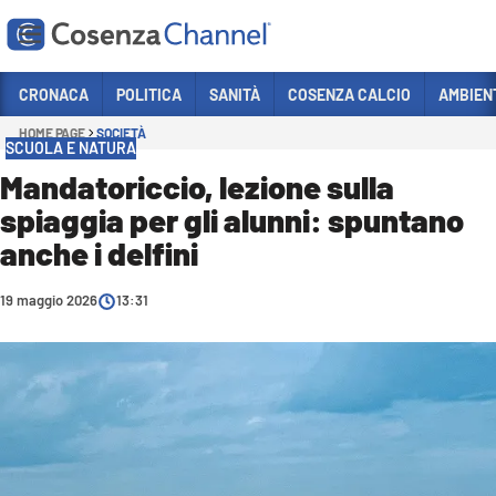
Vai
CRONACA
POLITICA
SANITÀ
COSENZA CALCIO
AMBIEN
HOME PAGE
SOCIETÀ
Sezioni
SCUOLA E NATURA
CRONACA
Mandatoriccio, lezione sulla
spiaggia per gli alunni: spuntano
POLITICA
anche i delfini
COSENZA CALCIO
ECONOMIA E LAVORO
19 maggio 2026
13:31
ITALIA MONDO
SANITÀ
SPORT
CULTURA