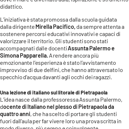
COSENZACHANNEL.IT
didattico.
ILVIBONESE.IT
L’iniziativa è stata promossa dalla scuola guidata
CATANZAROCHANNEL.IT
dalla dirigente
Mirella Pacifico,
da sempre attenta a
sostenere percorsi educativi innovativi e capaci di
LACAPITALENEWS.IT
valorizzare il territorio. Gli studenti sono stati
accompagnati dalle docenti
Assunta Palermo e
App
Simona Papparella.
A rendere ancora più
ANDROID
emozionante l’esperienza è stato l’avvistamento
APPLE
improvviso di due delfini, che hanno attraversato lo
specchio d’acqua davanti agli occhi dei ragazzi.
Una lezione di italiano sul litorale di Pietrapaola
L’idea nasce dalla professoressa Assunta Palermo,
d
ocente di Italiano nel plesso di Pietrapaola da
quattro anni
, che ha scelto di portare gli studenti
fuori dall’aula per far vivere loro una prova scritta in
modo diverso, più sereno e coinvolgente.