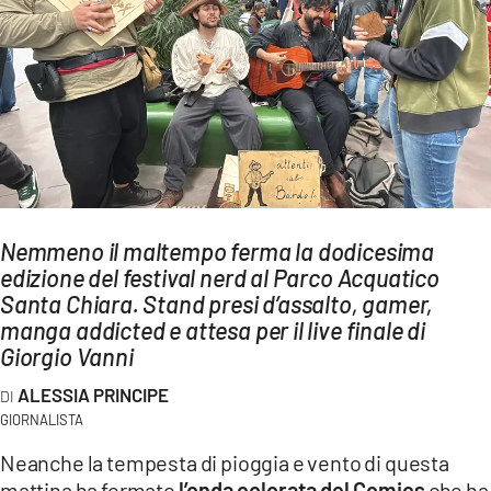
AMBIENTE
Streaming
LAC TV
LAC NETWORK
LAC ONAIR
LaC
Nemmeno il maltempo ferma la dodicesima
Network
edizione del festival nerd al Parco Acquatico
LACPLAY.IT
Santa Chiara. Stand presi d’assalto, gamer,
manga addicted e attesa per il live finale di
LACTV.IT
Giorgio Vanni
LACONAIR.IT
ALESSIA PRINCIPE
LACITYMAG.IT
GIORNALISTA
ILREGGINO.IT
Neanche la tempesta di pioggia e vento di questa
mattina ha fermato
l’onda colorata del Comics
che ha