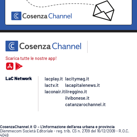
Scarica tutte le nostre app!
LaC Network
lacplay.it
lacitymag.it
lactv.it
lacapitalenews.it
laconair.it
ilreggino.it
ilvibonese.it
catanzarochannel.it
CosenzaChannel.it © – L’informazione dell’area urbana e provincia
Diemmecom Società Editoriale - reg. trib. CS n. 2709 del 16/12/2009 - R.O.C.
4049