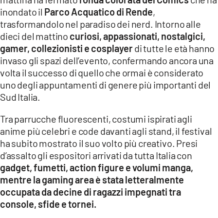
COSENZACHANNEL.IT
inondato il
Parco Acquatico di Rende
,
ILVIBONESE.IT
trasformandolo nel paradiso dei nerd. Intorno alle
dieci del mattino
curiosi, appassionati, nostalgici,
CATANZAROCHANNEL.IT
gamer, collezionisti e cosplayer
di tutte le età hanno
LACAPITALENEWS.IT
invaso gli spazi dell’evento, confermando ancora una
volta il successo di quello che ormai è considerato
uno degli appuntamenti di genere più importanti del
App
Sud Italia.
ANDROID
APPLE
Tra parrucche fluorescenti, costumi ispirati agli
anime più celebri e code davanti agli stand, il festival
ha subito mostrato il suo volto più creativo. Presi
d’assalto gli espositori arrivati da tutta Italia con
gadget, fumetti, action figure e volumi manga,
mentre la gaming area è stata letteralmente
occupata da decine di ragazzi impegnati tra
console, sfide e tornei.