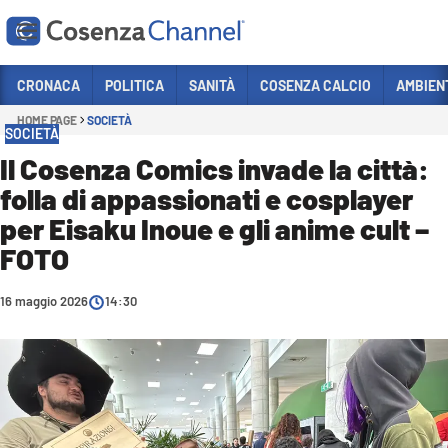
Vai
CRONACA
POLITICA
SANITÀ
COSENZA CALCIO
AMBIEN
HOME PAGE
SOCIETÀ
Sezioni
SOCIETÀ
CRONACA
Il Cosenza Comics invade la città:
folla di appassionati e cosplayer
POLITICA
per Eisaku Inoue e gli anime cult –
COSENZA CALCIO
FOTO
ECONOMIA E LAVORO
16 maggio 2026
ITALIA MONDO
14:30
SANITÀ
SPORT
CULTURA