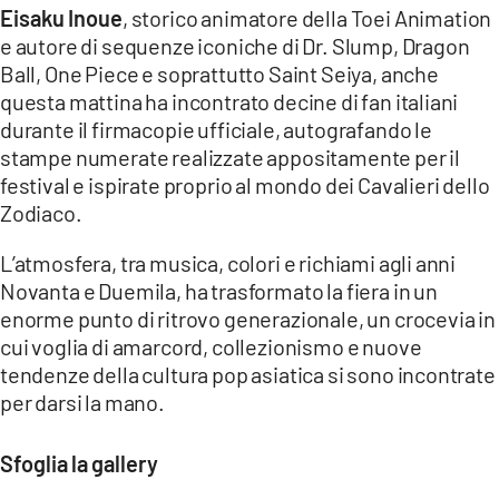
Eisaku Inoue
, storico animatore della Toei Animation
e autore di sequenze iconiche di Dr. Slump, Dragon
Ball, One Piece e soprattutto Saint Seiya, anche
questa mattina ha incontrato decine di fan italiani
durante il firmacopie ufficiale, autografando le
stampe numerate realizzate appositamente per il
festival e ispirate proprio al mondo dei Cavalieri dello
Zodiaco.
L’atmosfera, tra musica, colori e richiami agli anni
Novanta e Duemila, ha trasformato la fiera in un
enorme punto di ritrovo generazionale, un crocevia in
cui voglia di amarcord, collezionismo e nuove
tendenze della cultura pop asiatica si sono incontrate
per darsi la mano.
Sfoglia la gallery