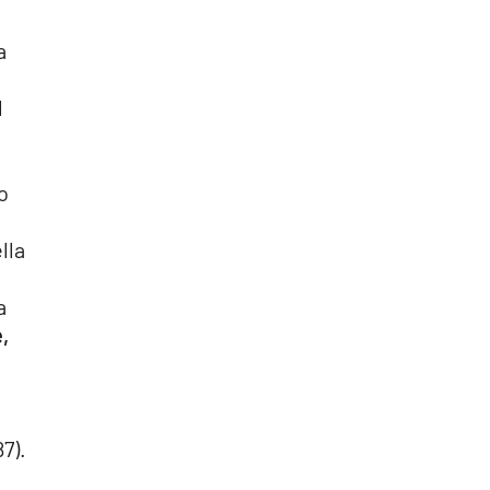
a
l
o
lla
a
,
7).