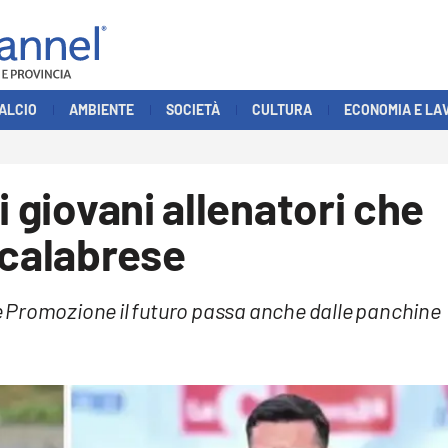
ALCIO
AMBIENTE
SOCIETÀ
CULTURA
ECONOMIA E LA
i giovani allenatori che
 calabrese
a e Promozione il futuro passa anche dalle panchine