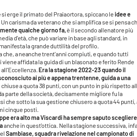
si erge il primato del Praiaortora, spiccano le
idee e
Un carisma da veterano che si amplifica se si pensa ch
amente qualche giorno fa,
è il secondo allenatore più
dia d'età, che può variare in base agli standard, in
manifesta la grande duttilità del profilo.
a che, a neanche trent'anni compiuti, e quando tutti
 viene affidata la guida di un blasonato e ferito Rende
 all'Eccellenza.
Era la stagione 2022-23 quando il
sconosciuto ai più e appena trentenne, guida a una
chiuse a quota 38 punti, con un punto in più rispetto al
 da parte della società, decisamente migliore fu la
i che sotto la sua gestione chiusero a quota 44 punti, 
mi cinque posti.
 tappe era alto ma Viscardi ha sempre saputo sceglier
za
anche in quest'ottica. Nella stagione successiva, infa
del
Sambiase, squadra rivelazione nel campionato di