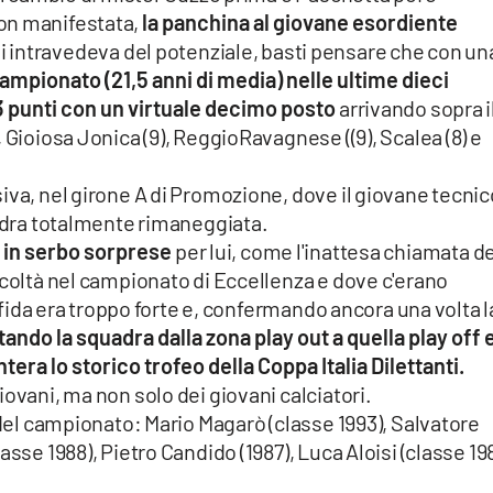
on manifestata,
la panchina al giovane esordiente
si intravedeva del potenziale, basti pensare che con un
campionato (21,5 anni di media) nelle ultime dieci
3 punti con un virtuale decimo posto
arrivando sopra i
 Gioiosa Jonica (9), ReggioRavagnese ((9), Scalea (8) e
iva, nel girone A di Promozione, dove il giovane tecnic
uadra totalmente rimaneggiata.
a in serbo sorprese
per lui, come l'inattesa chiamata de
icoltà nel campionato di Eccellenza e dove c'erano
 sfida era troppo forte e, confermando ancora una volta l
ando la squadra dalla zona play out a quella play off e
tera lo storico trofeo della Coppa Italia Dilettanti.
ovani, ma non solo dei giovani calciatori.
 del campionato: Mario Magarò (classe 1993), Salvatore
sse 1988), Pietro Candido (1987), Luca Aloisi (classe 198