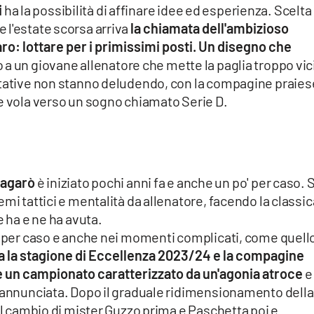
i
ha la possibilità di affinare idee ed esperienza. Scelta
 l'estate scorsa arriva
la chiamata dell'ambizioso
ro: lottare per i primissimi posti. Un disegno che
 a un giovane allenatore che mette la paglia troppo vic
ttative non stanno deludendo, con la compagine praies
he vola verso un sogno chiamato Serie D.
Magarò
è iniziato pochi anni fa e anche un po' per caso. 
mi tattici e mentalità da allenatore, facendo la classic
e ha e ne ha avuta.
no per caso e anche nei momenti complicati, come quell
a la stagione di Eccellenza 2023/24 e la compagine
e un campionato caratterizzato da un'agonia atroce
e
, annunciata. Dopo il graduale ridimensionamento della
 il cambio di mister Guzzo prima e Paschetta poi e