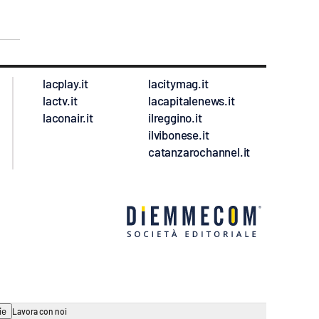
lacplay.it
lacitymag.it
lactv.it
lacapitalenews.it
laconair.it
ilreggino.it
ilvibonese.it
catanzarochannel.it
ie
Lavora con noi