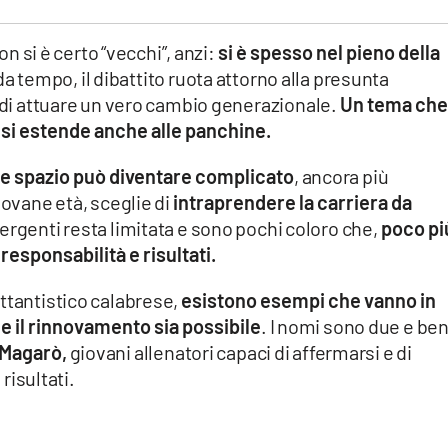
non si è certo “vecchi”, anzi:
si è spesso nel pieno della
a tempo, il dibattito ruota attorno alla presunta
à di attuare un vero cambio generazionale.
Un tema che
 si estende anche alle panchine.
are spazio può diventare complicato
, ancora più
iovane età, sceglie di
intraprendere la carriera da
mergenti resta limitata e sono pochi coloro che,
poco pi
responsabilità e risultati.
ttantistico calabrese,
esistono esempi che vanno in
il rinnovamento sia possibile
. I nomi sono due e be
 Magarò,
giovani allenatori capaci di affermarsi e di
 risultati.