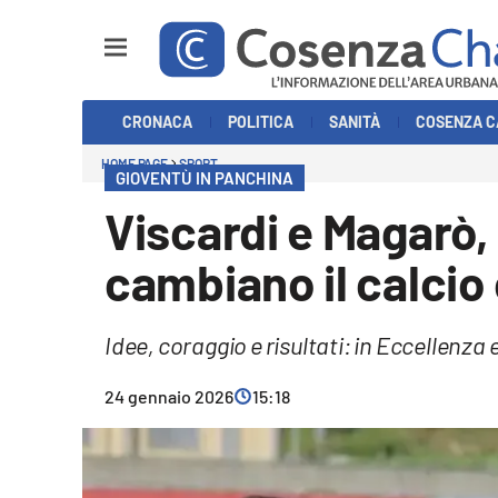
Sezioni
CRONACA
POLITICA
SANITÀ
COSENZA C
Cronaca
HOME PAGE
SPORT
GIOVENTÙ IN PANCHINA
Politica
Viscardi e Magarò, 
Cosenza Calcio
cambiano il calcio
Economia e Lavoro
Idee, coraggio e risultati: in Eccellenz
Italia Mondo
24 gennaio 2026
15:18
Sanità
Sport