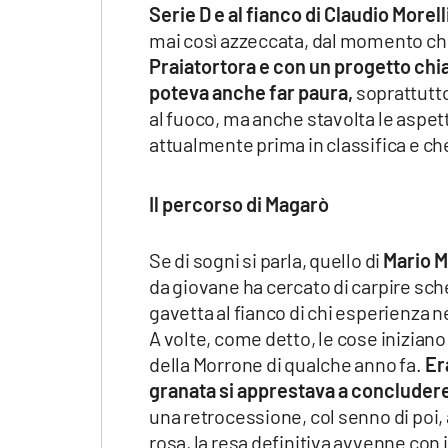
Serie D e al fianco di Claudio Morell
mai così azzeccata, dal momento che
Praiatortora e con un progetto chia
poteva anche far paura,
soprattutto
al fuoco, ma anche stavolta le aspe
attualmente prima in classifica e c
Il percorso di Magarò
Se di sogni si parla, quello di
Mario 
da giovane ha cercato di carpire sche
gavetta al fianco di chi esperienza n
A volte, come detto, le cose inizia
della Morrone di qualche anno fa.
Er
granata si apprestava a concluder
una retrocessione, col senno di poi
rosa, la resa definitiva avvenne con