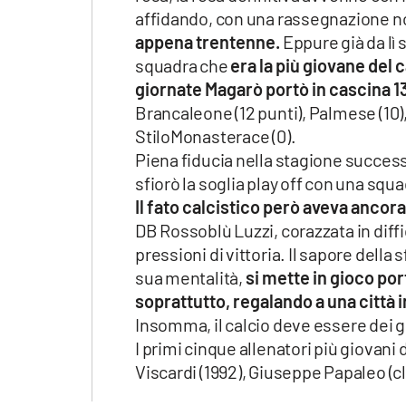
affidando, con una rassegnazione n
appena trentenne.
Eppure già da lì 
squadra che
era la più giovane del 
giornate Magarò portò in cascina 1
Brancaleone (12 punti), Palmese (10),
StiloMonasterace (0).
Piena fiducia nella stagione success
sfiorò la soglia play off con una sq
Il fato calcistico però aveva ancor
DB Rossoblù Luzzi, corazzata in diff
pressioni di vittoria. Il sapore della
sua mentalità,
si mette in gioco port
soprattutto, regalando a una città in
Insomma, il calcio deve essere dei gi
I primi cinque allenatori più giovani
Viscardi (1992), Giuseppe Papaleo (cla