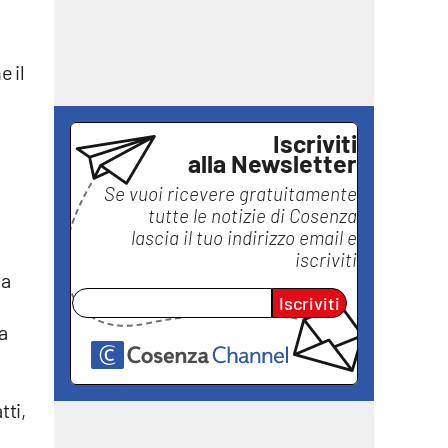
e il
Iscriviti
alla Newsletter
Se vuoi ricevere gratuitamente
tutte le notizie di
Cosenza
lascia il tuo indirizzo email e
iscriviti
la
Iscriviti
a
e
tti,