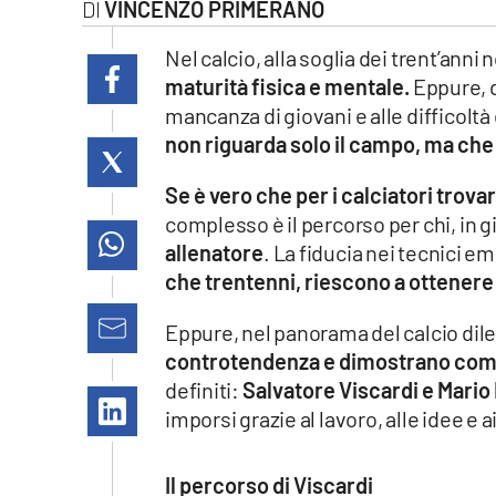
VINCENZO PRIMERANO
laconair.it
Nel calcio, alla soglia dei trent’anni 
lacitymag.it
maturità fisica e mentale.
Eppure, d
mancanza di giovani e alle difficolt
ilreggino.it
non riguarda solo il campo, ma che
cosenzachannel.it
Se è vero che per i calciatori trov
complesso è il percorso per chi, in g
ilvibonese.it
allenatore
. La fiducia nei tecnici e
che trentenni, riescono a ottenere 
catanzarochannel.it
Eppure, nel panorama del calcio dile
lacapitalenews.it
controtendenza e dimostrano come 
definiti:
Salvatore Viscardi e Mario
imporsi grazie al lavoro, alle idee e ai
App
Android
Il percorso di Viscardi