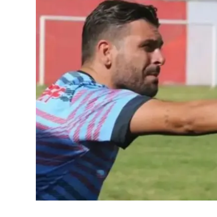
Cultura
Ambiente
Streaming
LaC TV
Lac Network
LaC OnAir
LaC
Network
lacplay.it
lactv.it