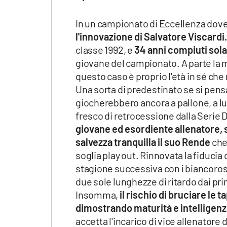
Apple
In un campionato di Eccellenza dove 
l'innovazione di Salvatore Viscardi.
classe 1992, e
34 anni compiuti sol
Vai
giovane del campionato. A parte la me
questo caso è proprio l'età in sé che 
Una sorta di predestinato se si pens
giocherebbero ancora a pallone, a lui
fresco di retrocessione dalla Serie D
giovane ed esordiente allenatore, 
salvezza tranquilla il suo Rende
che 
soglia play out. Rinnovata la fiducia
stagione successiva con i biancoross
due sole lunghezze di ritardo dai pri
Insomma,
il rischio di bruciare le
dimostrando maturità e intelligen
accetta l'incarico di vice allenatore 