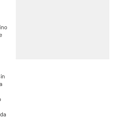
ino
e
Sin
a
o
 da