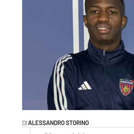
Cultura
Ambiente
Streaming
LaC TV
Lac Network
LaC OnAir
LaC
Network
lacplay.it
ALESSANDRO STORINO
lactv.it