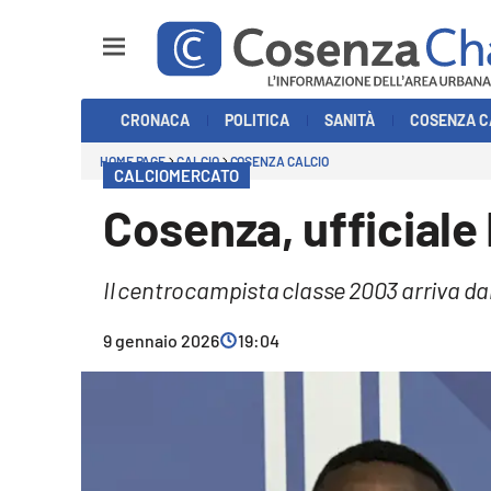
Sezioni
CRONACA
POLITICA
SANITÀ
COSENZA C
Cronaca
HOME PAGE
CALCIO
COSENZA CALCIO
CALCIOMERCATO
Politica
Cosenza, ufficiale
Cosenza Calcio
Il centrocampista classe 2003 arriva dal 
Economia e Lavoro
9 gennaio 2026
19:04
Italia Mondo
Sanità
Sport