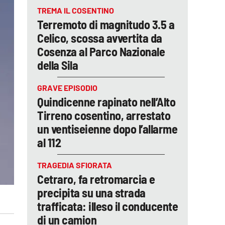
TREMA IL COSENTINO
Terremoto di magnitudo 3.5 a
Celico, scossa avvertita da
Cosenza al Parco Nazionale
della Sila
GRAVE EPISODIO
Quindicenne rapinato nell’Alto
Tirreno cosentino, arrestato
un ventiseienne dopo l’allarme
al 112
TRAGEDIA SFIORATA
Cetraro, fa retromarcia e
precipita su una strada
trafficata: illeso il conducente
di un camion