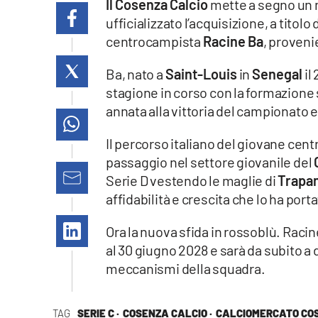
Il Cosenza Calcio
mette a segno un nu
laconair.it
ufficializzato l’acquisizione, a titolo 
centrocampista
Racine Ba
, proveni
lacitymag.it
Ba, nato a
Saint-Louis
in
Senegal
il
ilreggino.it
stagione in corso con la formazione s
annata alla vittoria del campionato e a
cosenzachannel.it
Il percorso italiano del giovane cent
ilvibonese.it
passaggio nel settore giovanile del
Serie D vestendo le maglie di
Trapan
catanzarochannel.it
affidabilità e crescita che lo ha port
lacapitalenews.it
Ora la nuova sfida in rossoblù. Racin
al 30 giugno 2028 e sarà da subito a
meccanismi della squadra.
App
Android
TAG
SERIE C ·
COSENZA CALCIO ·
CALCIOMERCATO CO