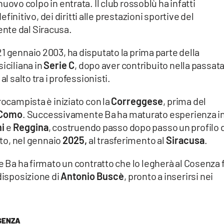
ovo colpo in entrata. Il club rossoblù ha infatti
definitivo, dei diritti alle prestazioni sportive del
ente dal Siracusa.
 21 gennaio 2003, ha disputato la prima parte della
iciliana in
Serie C
, dopo aver contribuito nella passat
l salto tra i professionisti.
rocampista è iniziato con la
Correggese
, prima del
Como
. Successivamente Ba ha maturato esperienza i
i
e
Reggina
, costruendo passo dopo passo un profilo d
ato, nel gennaio
2025,
al trasferimento al
Siracusa
.
e Ba ha firmato un contratto che lo legherà al Cosenza 
 disposizione di
Antonio Buscè
, pronto a inserirsi nei
SENZA