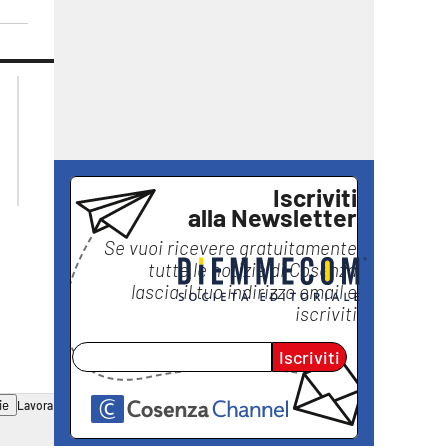
lacplay.it
lacitymag.it
lactv.it
lacapitalenews.it
laconair.it
ilreggino.it
ilvibonese.it
catanzarochannel.it
Iscriviti
alla Newsletter
Se vuoi ricevere gratuitamente
tutte le notizie di
Cosenza
lascia il tuo indirizzo email e
iscriviti
Iscriviti
ie
Lavora con noi