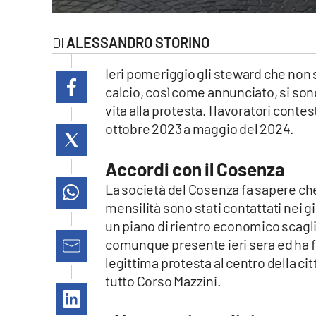
laconair.it
ALESSANDRO STORINO
lacitymag.it
Ieri pomeriggio gli steward che non 
ilreggino.it
calcio, così come annunciato, si sono
vita alla protesta. I lavoratori cont
cosenzachannel.it
ottobre 2023 a maggio del 2024.
ilvibonese.it
Accordi con il Cosenza
catanzarochannel.it
La società del Cosenza fa sapere che
mensilità sono stati contattati nei gi
lacapitalenews.it
un piano di rientro economico scagli
comunque presente ieri sera ed ha fat
legittima protesta al centro della citt
App
tutto Corso Mazzini.
Android