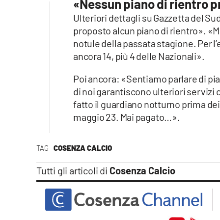
«Nessun piano di rientro 
Apple
Ulteriori dettagli su Gazzetta del Su
proposto alcun piano di rientro». «M
notule della passata stagione. Per l’
ancora 14, più 4 delle Nazionali».
Vai
Poi ancora: «Sentiamo parlare di pi
di noi garantiscono ulteriori serviz
fatto il guardiano notturno prima dei 
maggio 23. Mai pagato…».
TAG
COSENZA CALCIO
Tutti gli articoli di
Cosenza Calcio