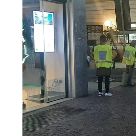
Cultura
Ambiente
Streaming
LaC TV
Lac Network
LaC OnAir
LaC
Network
lacplay.it
lactv.it