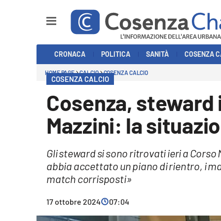
Sezioni
CRONACA
POLITICA
SANITÀ
COSENZA C
Cronaca
HOME PAGE
CALCIO
COSENZA CALCIO
COSENZA CALCIO
Politica
Cosenza, steward i
Cosenza Calcio
Mazzini: la situazi
Economia e Lavoro
Gli steward si sono ritrovati ieri a Cors
Italia Mondo
abbia accettato un piano di rientro, i m
match corrisposti»
Sanità
17 ottobre 2024
07:04
Sport