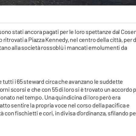
sono stati ancora pagati per le loro spettanze dal Cose
 ritrovati a Piazza Kennedy, nel centro della città, per 
estano alla società rossoblù i mancati emolumenti da
 tutti i 65 steward circa che avanzano le suddette
orni scorsi e che con 55 di loro si è trovato un accordo 
onato nel tempo. Una quindicina di loro però era
to sentire la propria voce nel corso della pacifica e
à con fischietti e cori, in divisa d’ordinanza, sfilando pe