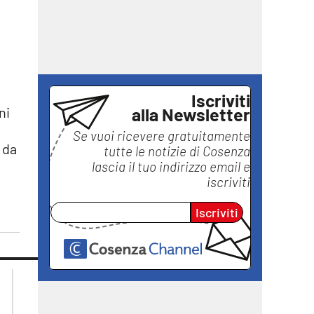
Iscriviti
alla Newsletter
ni
Se vuoi ricevere gratuitamente
 da
tutte le notizie di
Cosenza
lascia il tuo indirizzo email e
iscriviti
Iscriviti
lacplay.it
lacitymag.it
lactv.it
lacapitalenews.it
laconair.it
ilreggino.it