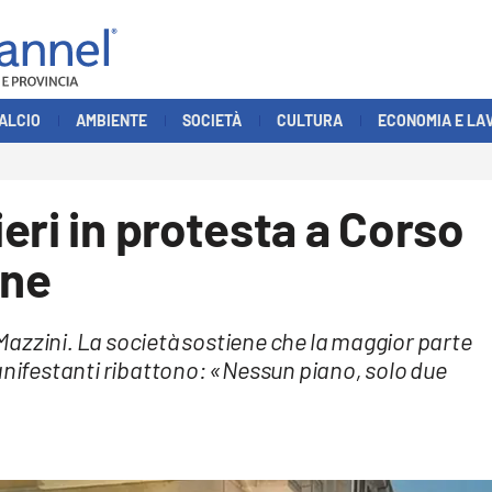
ALCIO
AMBIENTE
SOCIETÀ
CULTURA
ECONOMIA E LA
eri in protesta a Corso
one
o Mazzini. La società sostiene che la maggior parte
anifestanti ribattono: «Nessun piano, solo due