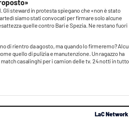
proposto»
d. Gli steward in protesta spiegano che «non è stato
artedì siamo stati convocati per firmare solo alcune
esattezza quelle contro Bari e Spezia. Ne restano fuori
ano di rientro da agosto, ma quando lo firmeremo? Alcu
i come quello di pulizia e manutenzione. Un ragazzo ha
match casalinghi per i camion delle tv. 24 notti in tutto
LaC Network