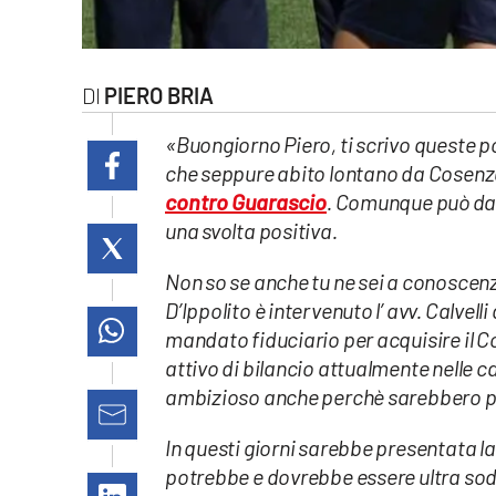
laconair.it
lacitymag.it
PIERO BRIA
ilreggino.it
«Buongiorno Piero, ti scrivo queste po
che seppure abito lontano da Cosenz
cosenzachannel.it
contro Guarascio
. Comunque può dars
una svolta positiva.
ilvibonese.it
Non so se anche tu ne sei a conoscenz
catanzarochannel.it
D’Ippolito è intervenuto l’ avv. Calvell
mandato fiduciario per acquisire il C
lacapitalenews.it
attivo di bilancio attualmente nelle
ambizioso anche perchè sarebbero pe
App
In questi giorni sarebbe presentata l
Android
potrebbe e dovrebbe essere ultra soddi