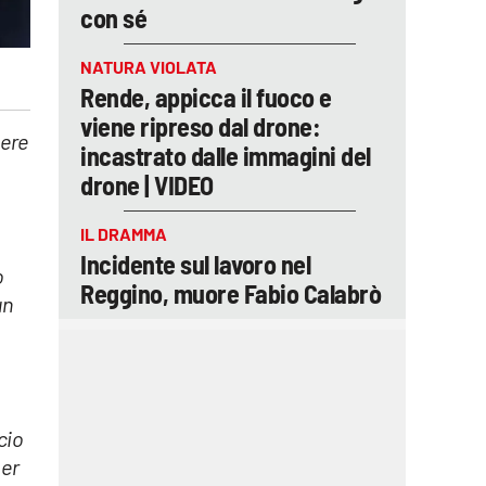
con sé
NATURA VIOLATA
Rende, appicca il fuoco e
viene ripreso dal drone:
pere
incastrato dalle immagini del
drone | VIDEO
IL DRAMMA
Incidente sul lavoro nel
o
Reggino, muore Fabio Calabrò
un
cio
per