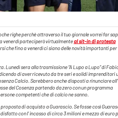
che righe perchè attraverso il tuo giornale vorrei far sa
a venerdì parteciperò virtualmente
al sit-in di protesta
i che fino a venerdì ci siano delle novità importanti per
a. Lunedì sera alla trasmissione “A Lupo a Lupo” di Fabi
i dicendo di aver ricevuto da tre seri e solidi imprenditori 
osenza Calcio. Sarebbero anche disposti a rinunciare all’
 casse del Cosenza partendo da zero con un programma
rsone competenti che di calcio ne sanno.
a proposta di acquisto a Guarascio. Se fosse così Guaras
sfatto con l’ incasso di circa 3 milioni e mezzo di euro 