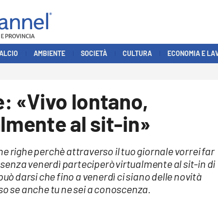
ALCIO
AMBIENTE
SOCIETÀ
CULTURA
ECONOMIA E LA
e: «Vivo lontano,
lmente al sit-in»
e righe perchè attraverso il tuo giornale vorrei far
enza venerdì parteciperò virtualmente al sit-in di
 darsi che fino a venerdì ci siano delle novità
 so se anche tu ne sei a conoscenza.