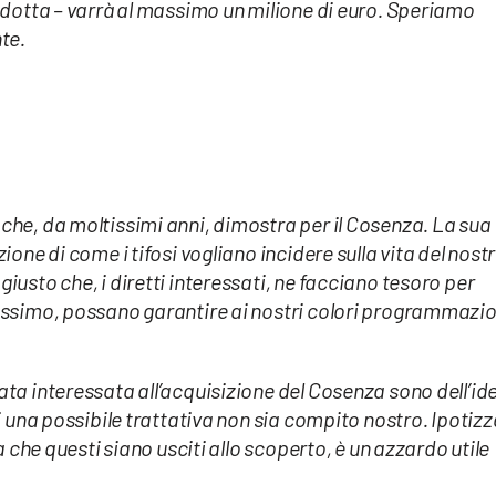
ridotta – varrà al massimo un milione di euro. Speriamo
te.
che, da moltissimi anni, dimostra per il Cosenza. La sua
ione di come i tifosi vogliano incidere sulla vita del nost
iusto che, i diretti interessati, ne facciano tesoro per
rossimo, possano garantire ai nostri colori programmazi
ata interessata all’acquisizione del Cosenza sono dell’id
di una possibile trattativa non sia compito nostro. Ipotiz
za che questi siano usciti allo scoperto, è un azzardo utile