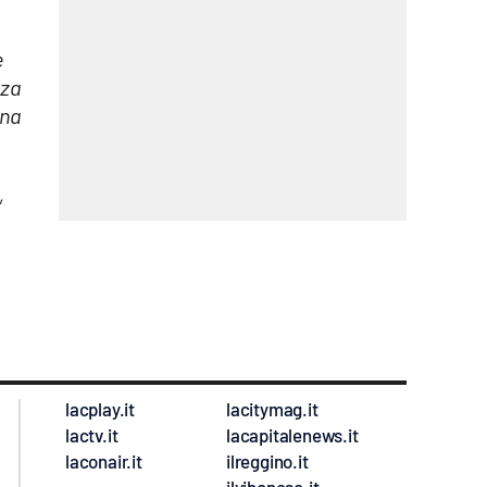
è
zza
una
,
lacplay.it
lacitymag.it
lactv.it
lacapitalenews.it
laconair.it
ilreggino.it