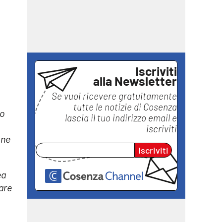
Iscriviti
alla Newsletter
Se vuoi ricevere gratuitamente
tutte le notizie di
Cosenza
ro
lascia il tuo indirizzo email e
iscriviti
one
Iscriviti
ea
zare