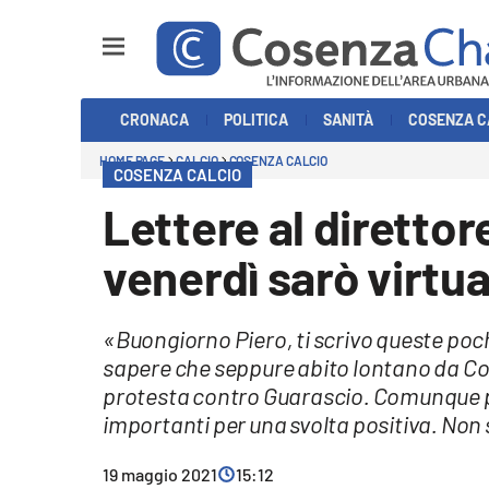
Sezioni
CRONACA
POLITICA
SANITÀ
COSENZA C
Cronaca
HOME PAGE
CALCIO
COSENZA CALCIO
COSENZA CALCIO
Politica
Lettere al direttor
Cosenza Calcio
venerdì sarò virtua
Economia e Lavoro
«Buongiorno Piero, ti scrivo queste poch
Italia Mondo
sapere che seppure abito lontano da Cos
protesta contro Guarascio. Comunque può
Sanità
importanti per una svolta positiva. Non
Sport
19 maggio 2021
15:12