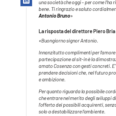
una società che oggi – per come l’ha 
Apple
bene. Ti ringrazio e saluto cordialmen
Antonio Bruno
»
La risposta del direttore Piero Bria
Vai
«Buongiorno signor Antonio.
Innanzitutto complimenti per l’amore 
partecipazione al sit-in è la dimostraz
amato Cosenza con gesti concreti. E’ g
prendere decisioni che, nel futuro p
e ambizione.
Per quanto riguarda la possibile cord
che entrare nel merito degli sviluppi 
l’offerta dei possibili acquirenti, sen
solo a destabilizzare l’ambiente.