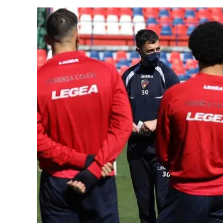
Cultura
Ambiente
Streaming
LaC TV
Lac Network
LaC OnAir
LaC
Network
lacplay.it
lactv.it