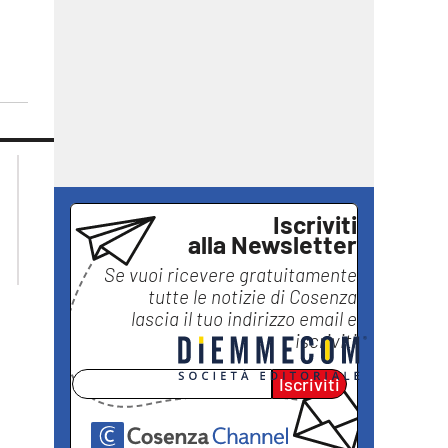
lacplay.it
lacitymag.it
lactv.it
lacapitalenews.it
laconair.it
ilreggino.it
Iscriviti
ilvibonese.it
alla Newsletter
catanzarochannel.it
Se vuoi ricevere gratuitamente
tutte le notizie di
Cosenza
lascia il tuo indirizzo email e
iscriviti
Iscriviti