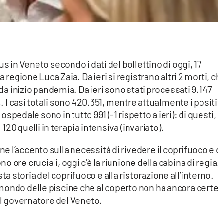
s in Veneto secondo i dati del bollettino di oggi, 17
a regione Luca Zaia. Da ieri si registrano altri 2 morti, 
 da inizio pandemia. Da ieri sono stati processati 9.147
%. I casi totali sono 420.351, mentre attualmente i positi
 ospedale sono in tutto 991 (-1 rispetto a ieri): di questi,
e 120 quelli in terapia intensiva (invariato).
 l’accento sulla necessità di rivedere il coprifuoco e 
ore cruciali, oggi c’è la riunione della cabina di regia.
 storia del coprifuoco e alla ristorazione all’interno.
mondo delle piscine che al coperto non ha ancora cert
 il governatore del Veneto.