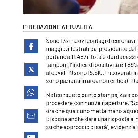
laconair.it
lacitymag.it
REDAZIONE ATTUALITÀ
ilreggino.it
Sono 173 i nuovi contagi di coronaviru
maggio, illustrati dal presidente dell
cosenzachannel.it
portano a 11.487 il totale dei decessi
tamponi, l’indice di positività è 1,89
ilvibonese.it
al covid-19 sono 15.510. I ricoverati in
sono pazienti in area non critica (-1) 
catanzarochannel.it
Nel consueto punto stampa, Zaia pone
lacapitalenews.it
procedere con nuove riaperture. “Sono 
ora che qualcuno metta mano a questa
App
Bisogna anche dare una risposta al 
su che approccio ci sarà”, evidenzia
Android