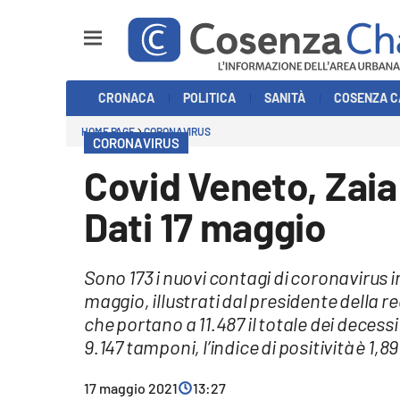
Sezioni
CRONACA
POLITICA
SANITÀ
COSENZA C
Cronaca
HOME PAGE
CORONAVIRUS
CORONAVIRUS
Politica
Covid Veneto, Zaia:
Cosenza Calcio
Dati 17 maggio
Economia e Lavoro
Sono 173 i nuovi contagi di coronavirus in
Italia Mondo
maggio, illustrati dal presidente della re
che portano a 11.487 il totale dei decess
Sanità
9.147 tamponi, l’indice di positività è 1,8
Sport
17 maggio 2021
13:27