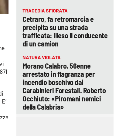
TRAGEDIA SFIORATA
Cetraro, fa retromarcia e
precipita su una strada
trafficata: illeso il conducente
di un camion
che
NATURA VIOLATA
vi
Morano Calabro, 56enne
 871
arrestato in flagranza per
incendio boschivo dai
Carabinieri Forestali. Roberto
di
Occhiuto: «Piromani nemici
 E’
della Calabria»
ezza