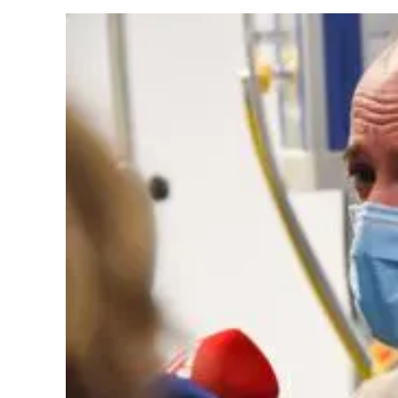
Cultura
Ambiente
Streaming
LaC TV
Lac Network
LaC OnAir
LaC
Network
lacplay.it
lactv.it