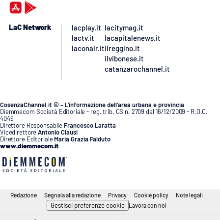
LaC Network
lacplay.it
lacitymag.it
lactv.it
lacapitalenews.it
laconair.it
ilreggino.it
ilvibonese.it
catanzarochannel.it
CosenzaChannel.it © – L’informazione dell’area urbana e provincia
Diemmecom Società Editoriale - reg. trib. CS n. 2709 del 16/12/2009 - R.O.C.
4049
Direttore Responsabile
Francesco Laratta
Vicedirettore
Antonio Clausi
Direttore Editoriale
Maria Grazia Falduto
www.diemmecom.it
Redazione
Segnala alla redazione
Privacy
Cookie policy
Note legali
Gestisci preferenze cookie
Lavora con noi