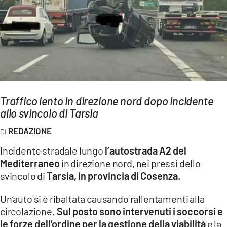
AMBIENTE
Streaming
LAC TV
LAC NETWORK
LAC ONAIR
Traffico lento in direzione nord dopo incidente
allo svincolo di Tarsia
LaC
Network
REDAZIONE
LACPLAY.IT
Incidente stradale lungo
l’autostrada A2 del
LACTV.IT
Mediterraneo
in direzione nord, nei pressi dello
LACONAIR.IT
svincolo di
Tarsia, in provincia di Cosenza.
LACITYMAG.IT
Un’auto si è ribaltata causando rallentamenti alla
circolazione.
Sul posto sono intervenuti i soccorsi e
ILREGGINO.IT
le forze dell’ordine per la gestione della viabilità
e la