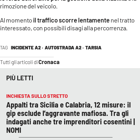
COSENZACHANNEL.IT
rimozione del veicolo.
ILVIBONESE.IT
Al momento
il traffico scorre lentamente
nel tratto
CATANZAROCHANNEL.IT
interessato, con possibili disagi alla percorrenza.
LACAPITALENEWS.IT
TAG
INCIDENTE A2 ·
AUTOSTRADA A2 ·
TARSIA
App
Cronaca
Tutti gli articoli di
ANDROID
APPLE
PIÙ LETTI
INCHIESTA SULLO STRETTO
Appalti tra Sicilia e Calabria, 12 misure: il
gip esclude l’aggravante mafiosa. Tra gli
indagati anche tre imprenditori cosentini |
NOMI