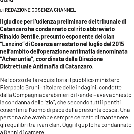
COSENZACHANNEL.IT
REDAZIONE COSENZA CHANNEL
ILVIBONESE.IT
Il giudice per l’udienza preliminare del tribunale di
CATANZAROCHANNEL.IT
Catanzaro ha condannato col rito abbreviato
LACAPITALENEWS.IT
Rinaldo Gentile, presunto esponente del clan
“Lanzino” di Cosenza arrestato nel luglio del 2015
nell’ambito dell’operazione antimafia denominata
App
“Acheruntia”, coordinata dalla Direzione
ANDROID
Distrettuale Antimafia di Catanzaro.
APPLE
Nel corso della requisitoria il pubblico ministero
Pierpaolo Bruni – titolare delle indagini, condotte
dalla Compagnia carabinieri di Rende – aveva chiesto
la condanna dello “zio”, che secondo tutti i pentiti
cosentini è l’uomo di pace della presunta cosca. Una
persona che avrebbe sempre cercato di mantenere
gli equilibri tra i vari clan. Oggi il gup lo ha condannato
a 8 anni di carcere.