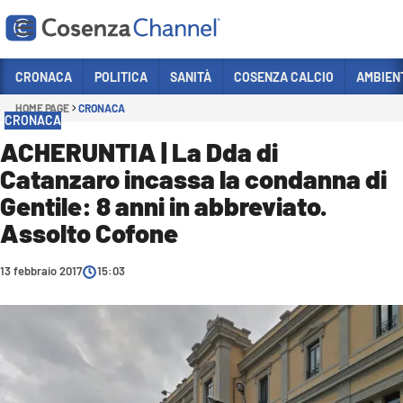
Vai
CRONACA
POLITICA
SANITÀ
COSENZA CALCIO
AMBIEN
HOME PAGE
CRONACA
Sezioni
CRONACA
CRONACA
ACHERUNTIA | La Dda di
Catanzaro incassa la condanna di
POLITICA
Gentile: 8 anni in abbreviato.
COSENZA CALCIO
Assolto Cofone
ECONOMIA E LAVORO
13 febbraio 2017
ITALIA MONDO
15:03
SANITÀ
SPORT
CULTURA