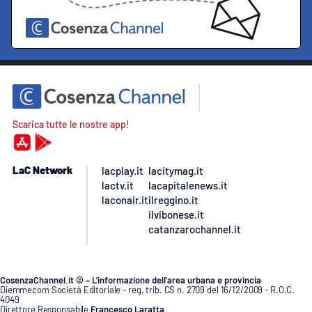
Scarica tutte le nostre app!
LaC Network
lacplay.it
lacitymag.it
lactv.it
lacapitalenews.it
laconair.it
ilreggino.it
ilvibonese.it
catanzarochannel.it
CosenzaChannel.it © – L’informazione dell’area urbana e provincia
Diemmecom Società Editoriale - reg. trib. CS n. 2709 del 16/12/2009 - R.O.C.
4049
Direttore Responsabile
Francesco Laratta