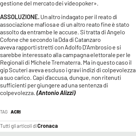
gestione del mercato dei videopoker».
ASSOLUZIONE.
Un altro indagato per il reato di
associazione mafiosa e di un altro reato fine è stato
assolto da entrambe le accuse. Si tratta di Angelo
Cofone che secondo la Dda di Catanzaro
aveva rapporti stretti con Adolfo D’Ambrosio e si
sarebbe interessato alla campagna elettorale per le
Regionali di Michele Trematerra. Ma in questo caso il
gip Scuteri aveva escluso i gravi indizi di colpevolezza
a suo carico. Capi d’accusa, dunque, non ritenuti
sufficienti per giungere ad una sentenza di
colpevolezza.
(Antonio Alizzi)
TAG
ACRI
Cronaca
Tutti gli articoli di