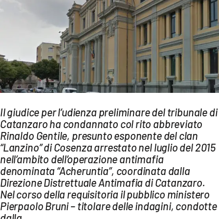
AMBIENTE
Streaming
LAC TV
LAC NETWORK
LAC ONAIR
LaC
Il giudice per l’udienza preliminare del tribunale di
Network
Catanzaro ha condannato col rito abbreviato
LACPLAY.IT
Rinaldo Gentile, presunto esponente del clan
“Lanzino” di Cosenza arrestato nel luglio del 2015
LACTV.IT
nell’ambito dell’operazione antimafia
LACONAIR.IT
denominata “Acheruntia”, coordinata dalla
Direzione Distrettuale Antimafia di Catanzaro.
LACITYMAG.IT
Nel corso della requisitoria il pubblico ministero
ILREGGINO.IT
Pierpaolo Bruni – titolare delle indagini, condotte
dalla