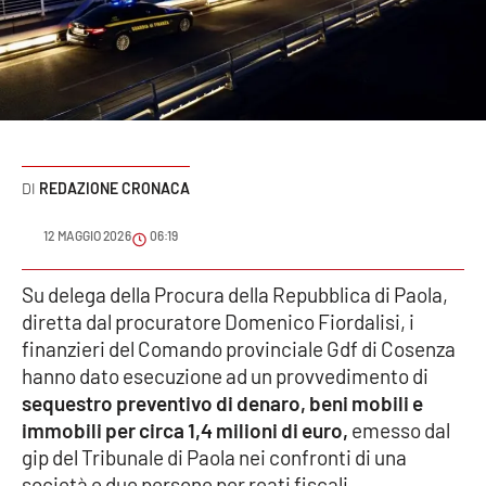
Sanità
Sport
Cultura
Podcast
REDAZIONE CRONACA
Meteo
12 MAGGIO 2026
06:19
Editoriali
Su delega della Procura della Repubblica di Paola,
diretta dal procuratore Domenico Fiordalisi, i
finanzieri del Comando provinciale Gdf di Cosenza
hanno dato esecuzione ad un provvedimento di
VIDEO
sequestro preventivo di denaro, beni mobili e
Ambiente
immobili per circa 1,4 milioni di euro,
emesso dal
gip del Tribunale di Paola nei confronti di una
Cronaca
società e due persone per reati fiscali.