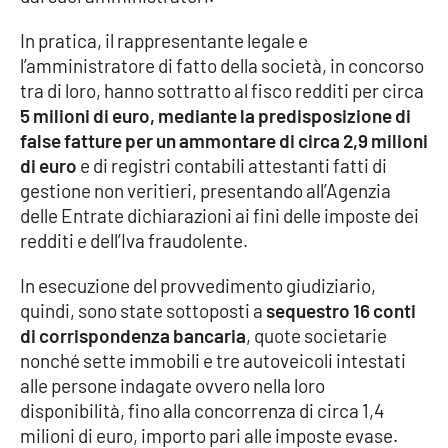
Parchi Marini Calabria
In pratica, il rappresentante legale e
l’amministratore di fatto della società, in concorso
Leggendo Alvaro insieme
tra di loro, hanno sottratto al fisco redditi per circa
5 milioni di euro, mediante la predisposizione di
Imprese Di Calabria
false fatture per un ammontare di circa 2,9 milioni
di euro
e di registri contabili attestanti fatti di
Le perfidie di Antonella Grippo
gestione non veritieri, presentando all’Agenzia
delle Entrate dichiarazioni ai fini delle imposte dei
Venti di comunicazione
redditi e dell’Iva fraudolente.
In esecuzione del provvedimento giudiziario,
STREAMING
quindi, sono state sottoposti a
sequestro 16 conti
di corrispondenza bancaria
, quote societarie
LaC TV
nonché sette immobili e tre autoveicoli intestati
alle persone indagate ovvero nella loro
LaC Network
disponibilità, fino alla concorrenza di circa 1,4
milioni di euro, importo pari alle imposte evase.
LaC OnAir