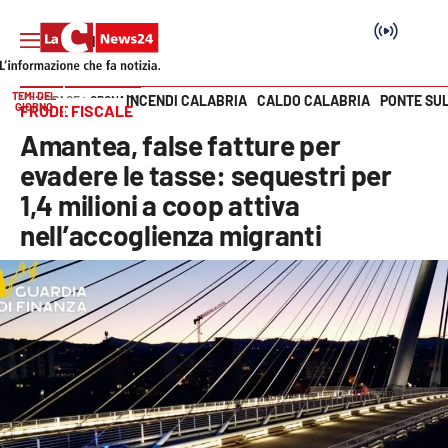
TEMI DEL
INCENDI CALABRIA
CALDO CALABRIA
PONTE SU
HOME PAGE
CRONACA
GIORNO
FRODE FISCALE
Vai
Amantea, false fatture per
SEZIONI
evadere le tasse: sequestri per
1,4 milioni a coop attiva
Cronaca
nell’accoglienza migranti
Politica
Attualità
Economia e lavoro
Italia Mondo