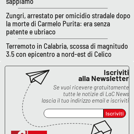
sappiamo
PROGETTI
SPECIALI
Zungri, arrestato per omicidio stradale dopo
Buona Sanità Calabria
la morte di Carmelo Purita: era senza
patente e ubriaco
LA
CALABRIAVISIONE
Terremoto in Calabria, scossa di magnitudo
Destinazioni
3.5 con epicentro a nord-est di Celico
Eventi
Iscriviti
alla Newsletter
Food
Se vuoi ricevere gratuitamente
tutte le notizie di
LaC News
Storie
lascia il tuo indirizzo email e iscriviti
Iscriviti
LAC
NETWORK