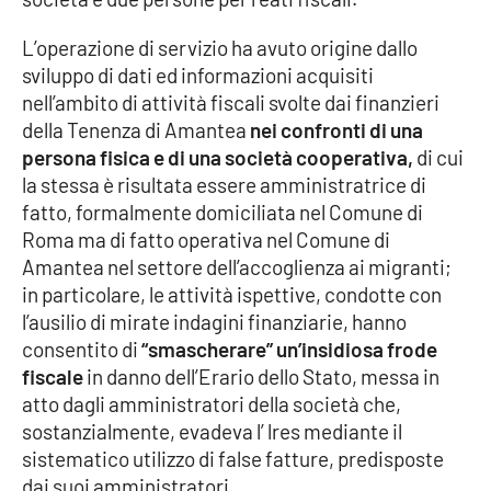
L’operazione di servizio ha avuto origine dallo
Cultura
sviluppo di dati ed informazioni acquisiti
nell’ambito di attività fiscali svolte dai finanzieri
Economia e Lavoro
della Tenenza di Amantea
nei confronti di una
persona fisica e di una società cooperativa,
di cui
Politica
la stessa è risultata essere amministratrice di
fatto, formalmente domiciliata nel Comune di
Sanità
Roma ma di fatto operativa nel Comune di
Amantea nel settore dell’accoglienza ai migranti;
Società
in particolare, le attività ispettive, condotte con
l’ausilio di mirate indagini finanziarie, hanno
Sport
consentito di
“smascherare” un’insidiosa frode
fiscale
in danno dell’Erario dello Stato, messa in
atto dagli amministratori della società che,
RUBRICHE
sostanzialmente, evadeva l’ lres mediante il
Good Morning Vietnam
sistematico utilizzo di false fatture, predisposte
dai suoi amministratori.