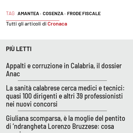
TAG
AMANTEA ·
COSENZA ·
FRODE FISCALE
EDIZIONI
LOCALI
Tutti gli articoli di
Cronaca
Catanzaro
PIÙ LETTI
Crotone
Appalti e corruzione in Calabria, il dossier
Vibo Valentia
Anac
Reggio Calabria
La sanità calabrese cerca medici e tecnici:
quasi 100 dirigenti e altri 39 professionisti
Cosenza
nei nuovi concorsi
Lamezia Terme
Giuliana scomparsa, è la moglie del pentito
di ’ndrangheta Lorenzo Bruzzese: cosa