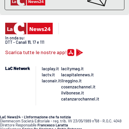
Lacplay.it
Lactv.it
Laconair.it
In onda su:
DTT - Canali
11
, 17 e 111
Lacitymag.it
Scarica tutte le nostre app!
Lacapitalenews.it
LaC Network
lacplay.it
lacitymag.it
Ilreggino.it
lactv.it
lacapitalenews.it
laconair.it
ilreggino.it
cosenzachannel.it
Cosenzachannel.it
ilvibonese.it
catanzarochannel.it
Ilvibonese.it
LaC News24 - L’informazione che fa notizia
Catanzarochannel.it
Diemmecom Società Editoriale - reg. trib. VV 23/05/1989 n°68 - R.O.C. 4049
Direttore Responsabile
Francesco Laratta
Vicedirettore
Enrico De Girolamo
e
Pablo Petrasso