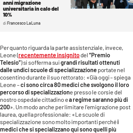
anni migrazione
universitaria in calo del
10%
Francesco La Luna
Per quanto riguarda la parte assistenziale, invece,
Leone (
recentemente insignito
del
“Premio
Telesio”
) si sofferma sui
grandi risultati ottenuti
dalle undici scuole di specializzazione
portate nel
cosentino durante il suo rettorato: «Già oggi – spiega
Leone –
ci sono circa 80 medici che svolgono il loro
percorso di specializzazion
e presso le corsie del
nostro ospedale cittadino e
a regime saranno più di
200
». Un modo anche per limitare l’emigrazione post
laurea, quella professionale: «Le scuole di
specializzazione sono molto importanti perché
i
medici che si specializzano qui sono quelli più