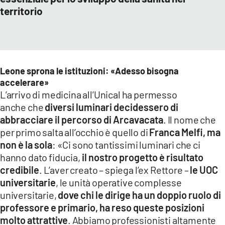
territorio
Leone sprona le istituzioni: «Adesso bisogna
accelerare»
L’arrivo di medicina all’Unical ha permesso
anche che
diversi luminari decidessero di
abbracciare il percorso di Arcavacata
. Il nome che
per primo salta all’occhio è quello di
Franca Melfi, ma
non è la sola
: «Ci sono tantissimi luminari che ci
hanno dato fiducia,
il nostro progetto è risultato
credibile
. L’aver creato – spiega l’ex Rettore –
le UOC
universitarie
, le unità operative complesse
universitarie,
dove chi le dirige ha un doppio ruolo di
professore e primario, ha reso queste posizioni
molto attrattive
. Abbiamo professionisti altamente