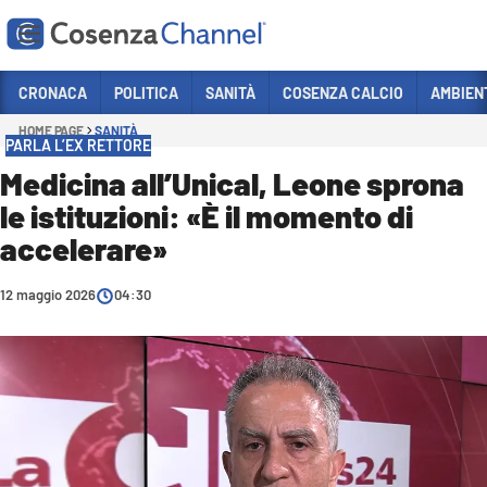
Vai
CRONACA
POLITICA
SANITÀ
COSENZA CALCIO
AMBIEN
HOME PAGE
SANITÀ
Sezioni
PARLA L’EX RETTORE
CRONACA
Medicina all’Unical, Leone sprona
le istituzioni: «È il momento di
POLITICA
accelerare»
COSENZA CALCIO
ECONOMIA E LAVORO
12 maggio 2026
04:30
ITALIA MONDO
SANITÀ
SPORT
CULTURA