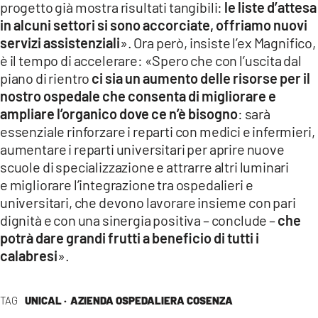
progetto già mostra risultati tangibili:
le liste d’attesa
in alcuni settori si sono accorciate, offriamo nuovi
servizi assistenziali
». Ora però, insiste l’ex Magnifico,
è il tempo di accelerare: «Spero che con l’uscita dal
piano di rientro
ci sia un aumento delle risorse per il
nostro ospedale che consenta di migliorare e
ampliare l’organico dove ce n’è bisogno
: sarà
essenziale rinforzare i reparti con medici e infermieri,
aumentare i reparti universitari per aprire nuove
scuole di specializzazione e attrarre altri luminari
e migliorare l’integrazione tra ospedalieri e
universitari, che devono lavorare insieme con pari
dignità e con una sinergia positiva – conclude –
che
potrà dare grandi frutti a beneficio di tutti i
calabresi
».
TAG
UNICAL ·
AZIENDA OSPEDALIERA COSENZA