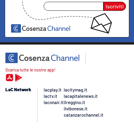
Iscriviti
Scarica tutte le nostre app!
LaC Network
lacplay.it
lacitymag.it
lactv.it
lacapitalenews.it
laconair.it
ilreggino.it
ilvibonese.it
catanzarochannel.it