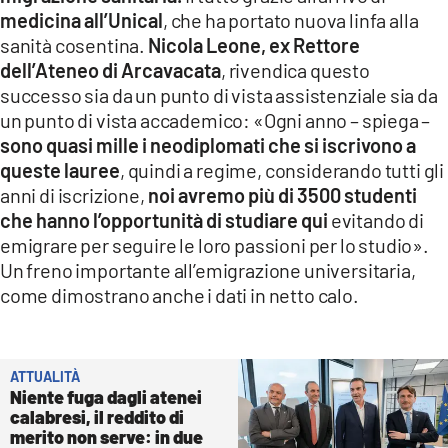
COSENZACHANNEL.IT
medicina all’Unical
, che ha portato nuova linfa alla
ILVIBONESE.IT
sanità cosentina.
Nicola Leone, ex Rettore
dell’Ateneo di Arcavacata
, rivendica questo
CATANZAROCHANNEL.IT
successo sia da un punto di vista assistenziale sia da
LACAPITALENEWS.IT
un punto di vista accademico: «Ogni anno – spiega –
sono quasi mille i neodiplomati che si iscrivono a
queste lauree
, quindi a regime, considerando tutti gli
App
anni di iscrizione,
noi avremo più di 3500 studenti
ANDROID
che hanno l’opportunità di studiare qui
evitando di
APPLE
emigrare per seguire le loro passioni per lo studio».
Un freno importante all’emigrazione universitaria,
come dimostrano anche i dati in netto calo.
ATTUALITÀ
Niente fuga dagli atenei
calabresi, il reddito di
merito non serve: in due