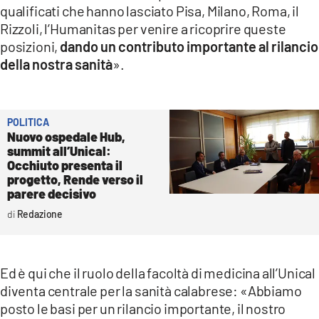
qualificati che hanno lasciato Pisa, Milano, Roma, il
Rizzoli, l’Humanitas per venire a ricoprire queste
posizioni,
dando un contributo importante al rilancio
della nostra sanità
».
POLITICA
Nuovo ospedale Hub,
summit all’Unical:
Occhiuto presenta il
progetto, Rende verso il
parere decisivo
Redazione
Ed è qui che il ruolo della facoltà di medicina all’Unical
diventa centrale per la sanità calabrese: «Abbiamo
posto le basi per un rilancio importante, il nostro