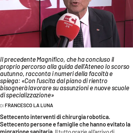
AMBIENTE
Streaming
LAC TV
LAC NETWORK
LAC ONAIR
Il precedente Magnifico, che ha concluso il
proprio percorso alla guida dell’Ateneo lo scorso
LaC
Network
autunno, racconta i numeri della facoltà e
spiega: «Con l’uscita dal piano di rientro
LACPLAY.IT
bisognerà lavorare su assunzioni e nuove scuole
LACTV.IT
di specializzazione»
LACONAIR.IT
FRANCESCO LA LUNA
LACITYMAG.IT
Settecento interventi di chirurgia robotica.
Settecento persone e famiglie che hanno evitato la
ILREGGINO.IT
migrazione sanitaria.
Il tutto grazie all’arrivo di