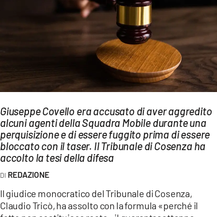
AMBIENTE
Streaming
LAC TV
LAC NETWORK
LAC ONAIR
LaC
Giuseppe Covello era accusato di aver aggredito
Network
alcuni agenti della Squadra Mobile durante una
LACPLAY.IT
perquisizione e di essere fuggito prima di essere
bloccato con il taser. Il Tribunale di Cosenza ha
LACTV.IT
accolto la tesi della difesa
LACONAIR.IT
REDAZIONE
LACITYMAG.IT
Il giudice monocratico del Tribunale di Cosenza,
ILREGGINO.IT
Claudio Tricò, ha assolto con la formula «perché il