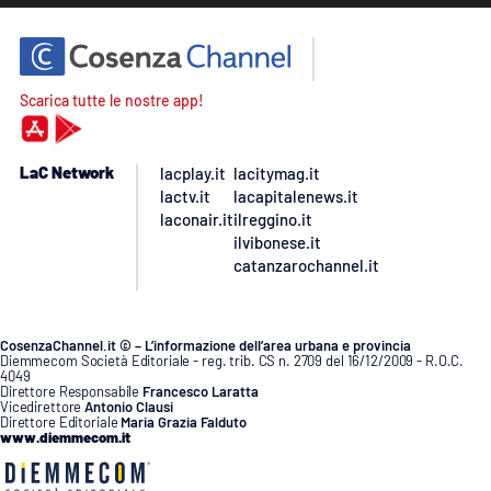
Scarica tutte le nostre app!
LaC Network
lacplay.it
lacitymag.it
lactv.it
lacapitalenews.it
laconair.it
ilreggino.it
ilvibonese.it
catanzarochannel.it
CosenzaChannel.it © – L’informazione dell’area urbana e provincia
Diemmecom Società Editoriale - reg. trib. CS n. 2709 del 16/12/2009 - R.O.C.
4049
Direttore Responsabile
Francesco Laratta
Vicedirettore
Antonio Clausi
Direttore Editoriale
Maria Grazia Falduto
www.diemmecom.it