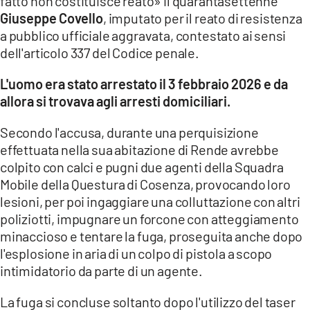
fatto non costituisce reato» il quarantasettenne
COSENZACHANNEL.IT
Giuseppe Covello
, imputato per il reato di resistenza
ILVIBONESE.IT
a pubblico ufficiale aggravata, contestato ai sensi
dell'articolo 337 del Codice penale.
CATANZAROCHANNEL.IT
LACAPITALENEWS.IT
L'uomo era stato arrestato il 3 febbraio 2026 e da
allora si trovava agli arresti domiciliari.
App
Secondo l'accusa, durante una perquisizione
ANDROID
effettuata nella sua abitazione di Rende avrebbe
colpito con calci e pugni due agenti della Squadra
APPLE
Mobile della Questura di Cosenza, provocando loro
lesioni, per poi ingaggiare una colluttazione con altri
poliziotti, impugnare un forcone con atteggiamento
minaccioso e tentare la fuga, proseguita anche dopo
l'esplosione in aria di un colpo di pistola a scopo
intimidatorio da parte di un agente.
La fuga si concluse soltanto dopo l'utilizzo del taser