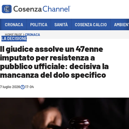
Vai
CRONACA
POLITICA
SANITÀ
COSENZA CALCIO
AMBIEN
HOME PAGE
CRONACA
Sezioni
LA DECISIONE
CRONACA
Il giudice assolve un 47enne
imputato per resistenza a
POLITICA
pubblico ufficiale: decisiva la
COSENZA CALCIO
mancanza del dolo specifico
ECONOMIA E LAVORO
7 luglio 2026
ITALIA MONDO
17:04
SANITÀ
SPORT
CULTURA