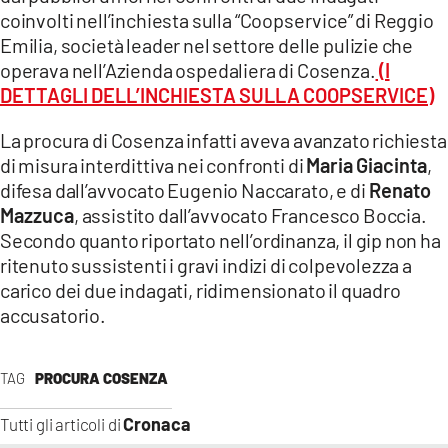
COSENZACHANNEL.IT
coinvolti nell’inchiesta sulla “Coopservice” di Reggio
ILVIBONESE.IT
Emilia, società leader nel settore delle pulizie che
operava nell’Azienda ospedaliera di Cosenza.
(I
CATANZAROCHANNEL.IT
DETTAGLI DELL’INCHIESTA SULLA COOPSERVICE)
LACAPITALENEWS.IT
La procura di Cosenza infatti aveva avanzato richiesta
di misura interdittiva nei confronti di
Maria Giacinta
,
App
difesa dall’avvocato Eugenio Naccarato, e di
Renato
ANDROID
Mazzuca
, assistito dall’avvocato Francesco Boccia.
Secondo quanto riportato nell’ordinanza, il gip non ha
APPLE
ritenuto sussistenti i gravi indizi di colpevolezza a
carico dei due indagati, ridimensionato il quadro
accusatorio.
TAG
PROCURA COSENZA
Cronaca
Tutti gli articoli di