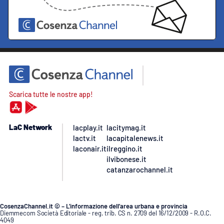
Scarica tutte le nostre app!
LaC Network
lacplay.it
lacitymag.it
lactv.it
lacapitalenews.it
laconair.it
ilreggino.it
ilvibonese.it
catanzarochannel.it
CosenzaChannel.it © – L’informazione dell’area urbana e provincia
Diemmecom Società Editoriale - reg. trib. CS n. 2709 del 16/12/2009 - R.O.C.
4049