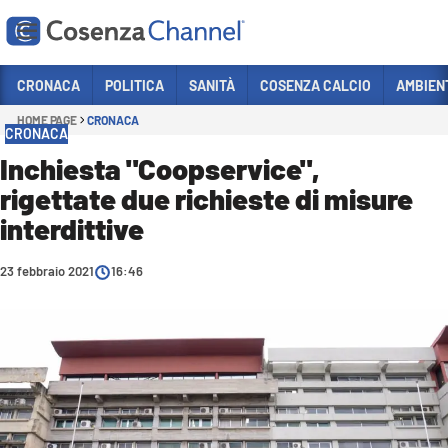
Vai
CRONACA
POLITICA
SANITÀ
COSENZA CALCIO
AMBIEN
HOME PAGE
CRONACA
Sezioni
CRONACA
CRONACA
Inchiesta "Coopservice",
rigettate due richieste di misure
POLITICA
interdittive
COSENZA CALCIO
ECONOMIA E LAVORO
23 febbraio 2021
16:46
ITALIA MONDO
SANITÀ
SPORT
CULTURA