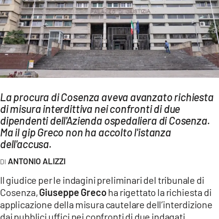
AMBIENTE
Streaming
LAC TV
LAC NETWORK
LAC ONAIR
La procura di Cosenza aveva avanzato richiesta
di misura interdittiva nei confronti di due
LaC
Network
dipendenti dell'Azienda ospedaliera di Cosenza.
Ma il gip Greco non ha accolto l'istanza
LACPLAY.IT
dell'accusa.
LACTV.IT
ANTONIO ALIZZI
LACONAIR.IT
Il giudice per le indagini preliminari del tribunale di
LACITYMAG.IT
Cosenza,
Giuseppe Greco
ha rigettato la richiesta di
ILREGGINO.IT
applicazione della misura cautelare dell’interdizione
dai pubblici uffici nei confronti di due indagati