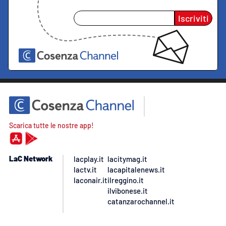
Iscriviti
Scarica tutte le nostre app!
LaC Network
lacplay.it
lacitymag.it
lactv.it
lacapitalenews.it
laconair.it
ilreggino.it
ilvibonese.it
catanzarochannel.it