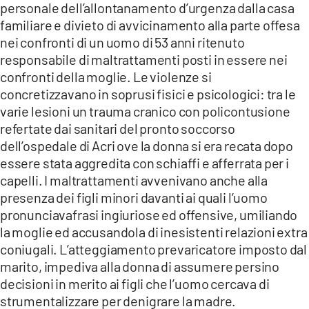
personale dell’allontanamento d’urgenza dalla casa
familiare e divieto di avvicinamento alla parte offesa
nei confronti di un uomo di 53 anni ritenuto
responsabile di maltrattamenti posti in essere nei
confronti della moglie. Le violenze si
concretizzavano in soprusi fisici e psicologici: tra le
varie lesioni un trauma cranico con policontusione
refertate dai sanitari del pronto soccorso
dell’ospedale di Acri ove la donna si era recata dopo
essere stata aggredita con schiaffi e afferrata per i
capelli. I maltrattamenti avvenivano anche alla
presenza dei figli minori davanti ai quali l’uomo
pronunciavafrasi ingiuriose ed offensive, umiliando
la moglie ed accusandola di inesistenti relazioni extra
coniugali. L’atteggiamento prevaricatore imposto dal
marito, impediva alla donna di assumere persino
decisioni in merito ai figli che l’uomo cercava di
strumentalizzare per denigrare la madre.