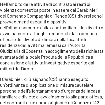
COSENZACHANNEL.IT
Nell’ambito delle attività di contrasto ai reati di
violenza domestica poste in essere dai Carabinieri
ILVIBONESE.IT
del Comando Compagnia di Rende (CS), diversi sono i
CATANZAROCHANNEL.IT
provvedimenti eseguiti dispositivi
dell’allontanamento dalla casa familiare, del divieto di
LACAPITALENEWS.IT
avvicinamento ai luoghi frequentati dalla persona
offesa o del divieto di dimora nella località di
App
residenza della vittima, emessi dall’Autorità
ANDROID
Giudiziaria di Cosenza in accoglimento della richiesta
avanzata dalla locale Procura della Repubblica a
APPLE
conclusione di attività investigative esperite dai
militari dell’Arma.
I Carabinieri di Bisignano (CS) hanno eseguito
un’ordinanza di applicazione di misura cautelare
personale dell’allontanamento d’urgenza dalla casa
familiare e divieto di avvicinamento alla parte offesa,
nei confronti di un uomo originario di Cosenza di 42