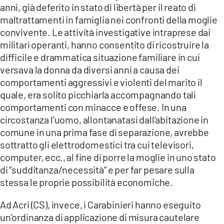
anni, già deferito in stato di libertà per il reato di
maltrattamenti in famiglia nei confronti della moglie
convivente. Le attività investigative intraprese dai
militari operanti, hanno consentito di ricostruire la
difficile e drammatica situazione familiare in cui
versava la donna da diversi anni a causa dei
comportamenti aggressivi e violenti del marito il
quale, era solito picchiarla accompagnando tali
comportamenti con minacce e offese. In una
circostanza l’uomo, allontanatasi dall’abitazione in
comune in una prima fase di separazione, avrebbe
sottratto gli elettrodomestici tra cui televisori,
computer, ecc., al fine di porre la moglie in uno stato
di “sudditanza/necessità” e per far pesare sulla
stessa le proprie possibilità economiche.
Ad Acri (CS), invece, i Carabinieri hanno eseguito
un’ordinanza di applicazione di misura cautelare