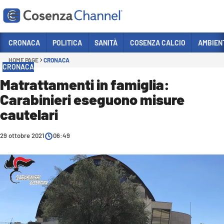
Vai
CRONACA
POLITICA
SANITÀ
COSENZA CALCIO
AMBIEN
HOME PAGE
CRONACA
Sezioni
CRONACA
CRONACA
Matrattamenti in famiglia:
Carabinieri eseguono misure
POLITICA
cautelari
COSENZA CALCIO
ECONOMIA E LAVORO
29 ottobre 2021
06:49
ITALIA MONDO
SANITÀ
SPORT
CULTURA