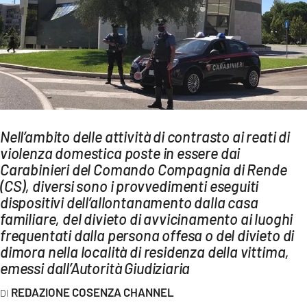
AMBIENTE
Streaming
LAC TV
LAC NETWORK
LAC ONAIR
Nell’ambito delle attività di contrasto ai reati di
violenza domestica poste in essere dai
LaC
Network
Carabinieri del Comando Compagnia di Rende
(CS), diversi sono i provvedimenti eseguiti
LACPLAY.IT
dispositivi dell’allontanamento dalla casa
LACTV.IT
familiare, del divieto di avvicinamento ai luoghi
frequentati dalla persona offesa o del divieto di
LACONAIR.IT
dimora nella località di residenza della vittima,
LACITYMAG.IT
emessi dall’Autorità Giudiziaria
ILREGGINO.IT
REDAZIONE COSENZA CHANNEL