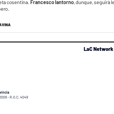
eta cosentina.
Francesco Iantorno
, dunque, seguirà l
bero.
AVINA
LaC Network
vincia
/2009 - R.O.C. 4049