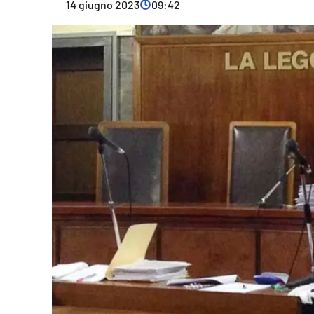
14 giugno 2023
09:42
Cultura
Ambiente
Streaming
LaC TV
Lac Network
LaC OnAir
LaC
Network
lacplay.it
lactv.it