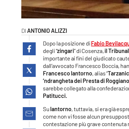
laconair.it
lacitymag.it
ANTONIO ALIZZI
ilreggino.it
Dopo la posizione di
Fabio Bevilacq
cosenzachannel.it
degli “
zingari
” di Cosenza,
il Tribun
importante ai fini del giudicato caute
ilvibonese.it
dall’avvocato Francesco Boccia, hann
Francesco Iantorno
, alias “
Tarzani
catanzarochannel.it
‘ndrangheta dei Presta di Roggiano
sarebbe collegato alla confederazi
lacapitalenews.it
Patitucci.
Su
Iantorno
, tuttavia, si era già esp
App
come non vi fosse alcun presupposto 
Android
contestazione più grave contenuta 