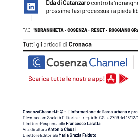
Dda di Catanzaro
contro la ‘ndrangh
Apple
prossime fasi processuali a piede li
TAG
'NDRANGHETA ·
COSENZA ·
RESET ·
ROGGIANO GR
Vai
Tutti gli articoli di
Cronaca
Scarica tutte le nostre app!
CosenzaChannel.it © – L’informazione dell’area urbana e pro
Diemmecom Società Editoriale - reg. trib. CS n. 2709 del 16/12
Direttore Responsabile
Francesco Laratta
Vicedirettore
Antonio Clausi
Direttore Editoriale
Maria Grazia Falduto