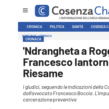
Sezioni
CRONACA
POLITICA
SANITÀ
COSENZA C
Cronaca
HOME PAGE
CRONACA
CRONACA
Politica
'Ndrangheta a Rog
Cosenza Calcio
Francesco Iantorn
Economia e Lavoro
Riesame
Italia Mondo
I giudici, seguendo le indicazioni della
Sanità
dall'avvocato Francesco Boccia. L'imputa
carcerazione preventiva
Sport