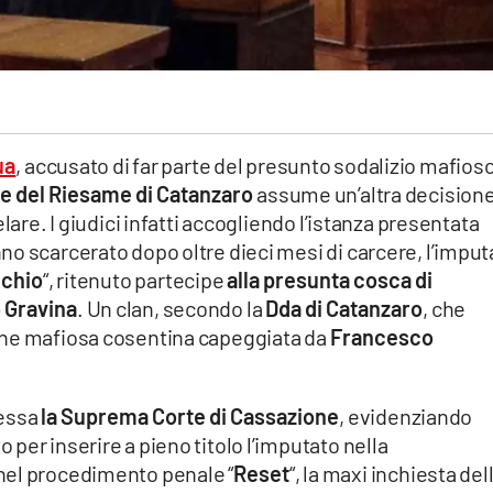
ua
, accusato di far parte del presunto sodalizio mafios
ale del Riesame di Catanzaro
assume un’altra decision
lare. I giudici infatti accogliendo l’istanza presentata
o scarcerato dopo oltre dieci mesi di carcere, l’imput
cchio
“, ritenuto partecipe
alla presunta cosca di
 Gravina
. Un clan, secondo la
Dda di Catanzaro
, che
one mafiosa cosentina capeggiata da
Francesco
ressa
la Suprema Corte di Cassazione
, evidenziando
per inserire a pieno titolo l’imputato nella
nel procedimento penale “
Reset
“, la maxi inchiesta del