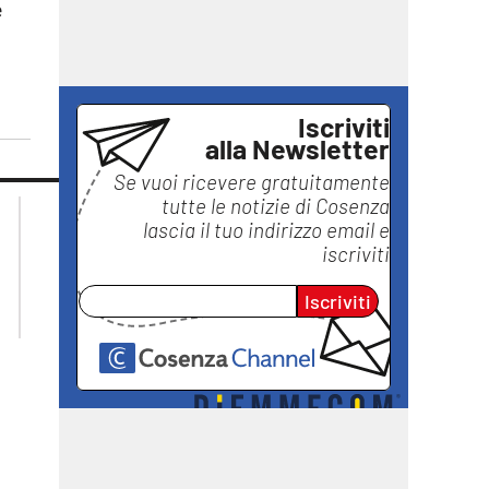
e
Iscriviti
alla Newsletter
Se vuoi ricevere gratuitamente
tutte le notizie di
Cosenza
lacplay.it
lacitymag.it
lascia il tuo indirizzo email e
lactv.it
lacapitalenews.it
iscriviti
laconair.it
ilreggino.it
ilvibonese.it
Iscriviti
catanzarochannel.it