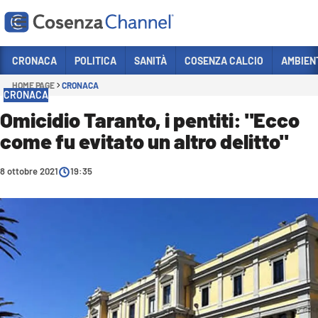
Vai
CRONACA
POLITICA
SANITÀ
COSENZA CALCIO
AMBIEN
HOME PAGE
CRONACA
Sezioni
CRONACA
CRONACA
Omicidio Taranto, i pentiti: "Ecco
come fu evitato un altro delitto"
POLITICA
COSENZA CALCIO
8 ottobre 2021
19:35
ECONOMIA E LAVORO
ITALIA MONDO
SANITÀ
SPORT
CULTURA