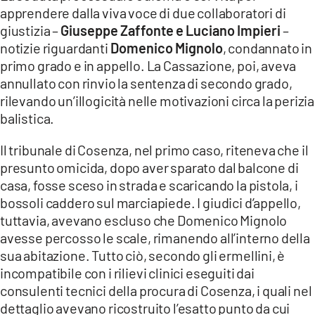
COSENZACHANNEL.IT
apprendere dalla viva voce di due collaboratori di
giustizia –
Giuseppe Zaffonte e Luciano Impieri
–
ILVIBONESE.IT
notizie riguardanti
Domenico Mignolo
, condannato in
CATANZAROCHANNEL.IT
primo grado e in appello. La Cassazione, poi, aveva
annullato con rinvio la sentenza di secondo grado,
LACAPITALENEWS.IT
rilevando un’illogicità nelle motivazioni circa la perizia
balistica.
App
ANDROID
Il tribunale di Cosenza, nel primo caso, riteneva che il
presunto omicida, dopo aver sparato dal balcone di
APPLE
casa, fosse sceso in strada e scaricando la pistola, i
bossoli caddero sul marciapiede. I giudici d’appello,
tuttavia, avevano escluso che Domenico Mignolo
avesse percosso le scale, rimanendo all’interno della
sua abitazione. Tutto ciò, secondo gli ermellini, è
incompatibile con i rilievi clinici eseguiti dai
consulenti tecnici della procura di Cosenza, i quali nel
dettaglio avevano ricostruito l’esatto punto da cui