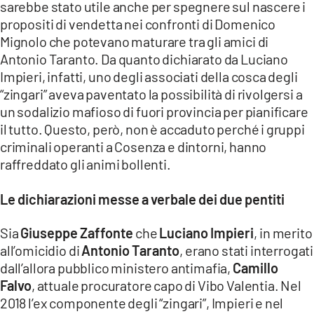
sarebbe stato utile anche per spegnere sul nascere i
propositi di vendetta nei confronti di Domenico
Mignolo che potevano maturare tra gli amici di
Antonio Taranto. Da quanto dichiarato da Luciano
Impieri, infatti, uno degli associati della cosca degli
“zingari” aveva paventato la possibilità di rivolgersi a
un sodalizio mafioso di fuori provincia per pianificare
il tutto. Questo, però, non è accaduto perché i gruppi
criminali operanti a Cosenza e dintorni, hanno
raffreddato gli animi bollenti.
Le dichiarazioni messe a verbale dei due pentiti
Sia
Giuseppe Zaffonte
che
Luciano Impieri
, in merito
all’omicidio di
Antonio Taranto
, erano stati interrogati
dall’allora pubblico ministero antimafia,
Camillo
Falvo
, attuale procuratore capo di Vibo Valentia. Nel
2018 l’ex componente degli “zingari”, Impieri e nel