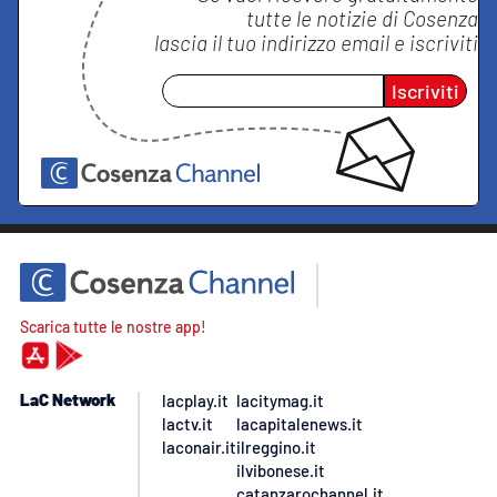
tutte le notizie di
Cosenza
lascia il tuo indirizzo email e iscriviti
Iscriviti
Scarica tutte le nostre app!
LaC Network
lacplay.it
lacitymag.it
lactv.it
lacapitalenews.it
laconair.it
ilreggino.it
ilvibonese.it
catanzarochannel.it