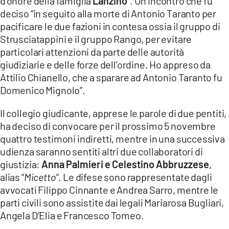
d’onore della famiglia
Lanzino
“. Un incontro che fu
deciso “in seguito alla morte di Antonio Taranto per
pacificare le due fazioni in contesa ossia il gruppo di
Strusciatappini e il gruppo Rango, per evitare
particolari attenzioni da parte delle autorità
giudiziarie e delle forze dell’ordine. Ho appreso da
Attilio Chianello, che a sparare ad Antonio Taranto fu
Domenico Mignolo”.
Il collegio giudicante, apprese le parole di due pentiti,
ha deciso di convocare per il prossimo 5 novembre
quattro testimoni indiretti, mentre in una successiva
udienza saranno sentiti altri due collaboratori di
giustizia:
Anna Palmieri e Celestino Abbruzzese
,
alias “
Micetto
”. Le difese sono rappresentate dagli
avvocati Filippo Cinnante e Andrea Sarro, mentre le
parti civili sono assistite dai legali Mariarosa Bugliari,
Angela D’Elia e Francesco Tomeo.