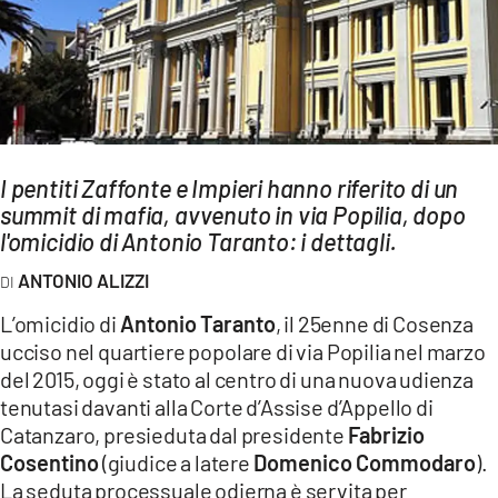
AMBIENTE
Streaming
LAC TV
LAC NETWORK
LAC ONAIR
I pentiti Zaffonte e Impieri hanno riferito di un
summit di mafia, avvenuto in via Popilia, dopo
l'omicidio di Antonio Taranto: i dettagli.
LaC
Network
ANTONIO ALIZZI
LACPLAY.IT
L’omicidio di
Antonio Taranto
, il 25enne di Cosenza
LACTV.IT
ucciso nel quartiere popolare di via Popilia nel marzo
del 2015, oggi è stato al centro di una nuova udienza
LACONAIR.IT
tenutasi davanti alla Corte d’Assise d’Appello di
LACITYMAG.IT
Catanzaro, presieduta dal presidente
Fabrizio
Cosentino
(giudice a latere
Domenico Commodaro
).
ILREGGINO.IT
La seduta processuale odierna è servita per