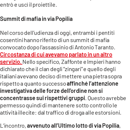
entrò e uscì il proiettile.
Summit di mafia in via Popilia
Nel corso dell’udienza di oggi, entrambi i pentiti
cosentini hanno riferito di un summit di mafia
convocato dopo l’assassinio di Antonio Taranto.
Circostanza di cui avevamo parlato in un altro
servizio.
Nello specifico, Zaffonte e Impieri hanno
dichiarato che il clan degli “zingari” e quello degli
italiani avevano deciso di mettere una pietra sopra
rispetto a quanto successo
affinché l’attenzione
investigativa delle forze dell’ordine non si
concentrasse sui rispettivi gruppi
. Questo avrebbe
permesso quindi di mantenere sotto controllo le
attività illecite: dal traffico di droga alle estorsioni.
L’incontro,
avvenuto all’Ultimo lotto di via Popilia
,