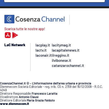
Scarica tutte le nostre app!
LaC Network
lacplay.it
lacitymag.it
lactv.it
lacapitalenews.it
laconair.it
ilreggino.it
ilvibonese.it
catanzarochannel.it
CosenzaChannel.it © – L’informazione dell’area urbana e provincia
Diemmecom Società Editoriale - reg. trib. CS n. 2709 del 16/12/2009 - R.O.C.
4049
Direttore Responsabile
Francesco Laratta
Vicedirettore
Antonio Clausi
Direttore Editoriale
Maria Grazia Falduto
www.diemmecom.it