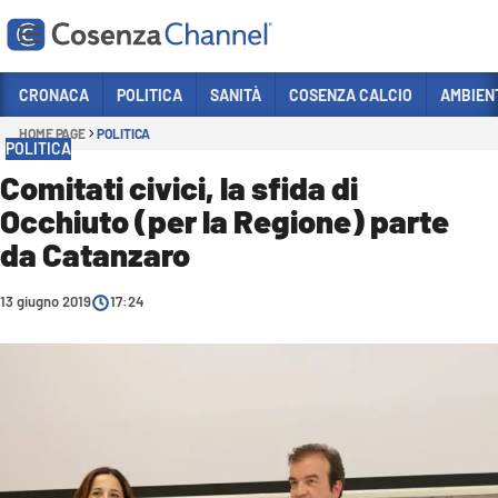
Vai
CRONACA
POLITICA
SANITÀ
COSENZA CALCIO
AMBIEN
HOME PAGE
POLITICA
Sezioni
POLITICA
CRONACA
Comitati civici, la sfida di
Occhiuto (per la Regione) parte
POLITICA
da Catanzaro
COSENZA CALCIO
ECONOMIA E LAVORO
13 giugno 2019
17:24
ITALIA MONDO
SANITÀ
SPORT
CULTURA