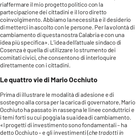
riaffermare il mio progetto politico con la
partecipazione dei cittadini e il loro diretto
coinvolgimento. Abbiamo la necessità e il desiderio
di metterci in ascolto con le persone. Per la volontà di
cambiamento di questa nostra Calabria e con una
idea più specifica». L’idea dell’attuale sindaco di
Cosenza è quella di utilizzare lo strumento dei
comitati civici, che consentono di interloquire
direttamente con i cittadini.
Le quattro vie di Mario Occhiuto
Prima di illustrare le modalità di adesione e di
sostegno alla corsa per la carica di governatore, Mario
Occhiuto ha passato in rassegna le linee conduttrici e
i temi forti su cui poggia la sua idea di cambiamento.
«I progetti di investimento sono fondamentali – ha
detto Occhiuto – e gli investimenti (
che tradotti in