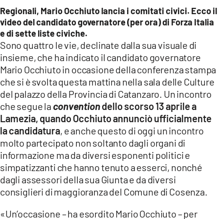
COSENZACHANNEL.IT
Regionali, Mario Occhiuto lancia i comitati civici. Ecco il
ILVIBONESE.IT
video del candidato governatore (per ora) di Forza Italia
e di sette liste civiche.
CATANZAROCHANNEL.IT
Sono quattro le vie, declinate dalla sua visuale di
insieme, che ha indicato il candidato governatore
LACAPITALENEWS.IT
Mario Occhiuto in occasione della conferenza stampa
che si è svolta questa mattina nella sala delle Culture
App
del palazzo della Provincia di Catanzaro. Un incontro
ANDROID
che segue la
convention
dello scorso 13 aprile a
Lamezia, quando Occhiuto annunciò ufficialmente
APPLE
la candidatura
, e anche questo di oggi un incontro
molto partecipato non soltanto dagli organi di
informazione ma da diversi esponenti politici e
simpatizzanti che hanno tenuto a esserci, nonché
dagli assessori della sua Giunta e da diversi
consiglieri di maggioranza del Comune di Cosenza.
«Un’occasione – ha esordito Mario Occhiuto – per