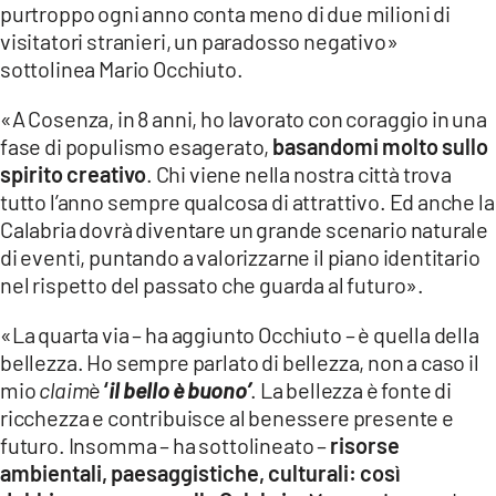
purtroppo ogni anno conta meno di due milioni di
visitatori stranieri, un paradosso negativo»
sottolinea Mario Occhiuto.
«A Cosenza, in 8 anni, ho lavorato con coraggio in una
fase di populismo esagerato,
basandomi molto sullo
spirito creativo
. Chi viene nella nostra città trova
tutto l’anno sempre qualcosa di attrattivo. Ed anche la
Calabria dovrà diventare un grande scenario naturale
di eventi, puntando a valorizzarne il piano identitario
nel rispetto del passato che guarda al futuro».
«La quarta via – ha aggiunto Occhiuto – è quella della
bellezza. Ho sempre parlato di bellezza, non a caso il
mio
claim
è
‘
il bello è buono’
. La bellezza è fonte di
ricchezza e contribuisce al benessere presente e
futuro. Insomma – ha sottolineato –
risorse
ambientali, paesaggistiche, culturali: così