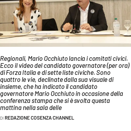
AMBIENTE
Streaming
LAC TV
LAC NETWORK
LAC ONAIR
Regionali, Mario Occhiuto lancia i comitati civici.
Ecco il video del candidato governatore (per ora)
LaC
Network
di Forza Italia e di sette liste civiche. Sono
quattro le vie, declinate dalla sua visuale di
LACPLAY.IT
insieme, che ha indicato il candidato
LACTV.IT
governatore Mario Occhiuto in occasione della
conferenza stampa che si è svolta questa
LACONAIR.IT
mattina nella sala delle
LACITYMAG.IT
REDAZIONE COSENZA CHANNEL
ILREGGINO.IT