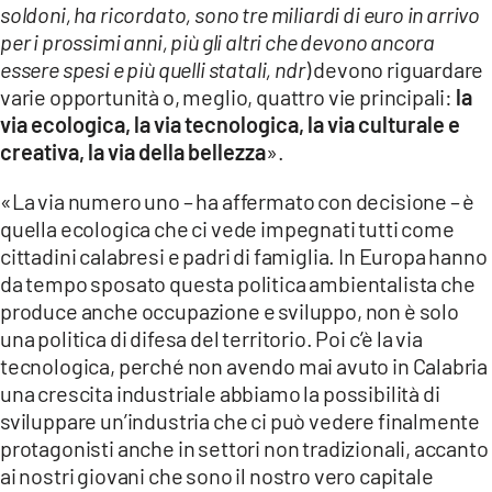
soldoni, ha ricordato, sono tre miliardi di euro in arrivo
per i prossimi anni, più gli altri che devono ancora
essere spesi e più quelli statali, ndr
) devono riguardare
varie opportunità o, meglio, quattro vie principali:
la
via ecologica, la via tecnologica, la via culturale e
creativa, la via della bellezza
».
«La via numero uno – ha affermato con decisione – è
quella ecologica che ci vede impegnati tutti come
cittadini calabresi e padri di famiglia. In Europa hanno
da tempo sposato questa politica ambientalista che
produce anche occupazione e sviluppo, non è solo
una politica di difesa del territorio. Poi c’è la via
tecnologica, perché non avendo mai avuto in Calabria
una crescita industriale abbiamo la possibilità di
sviluppare un’industria che ci può vedere finalmente
protagonisti anche in settori non tradizionali, accanto
ai nostri giovani che sono il nostro vero capitale