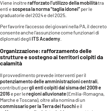
Viene inoltre
rafforzato l’utilizzo della mobilità
tra
enti e
sospesa la norma “taglia idonei”
per le
graduatorie del 2024 e del 2025.
Per favorire l’accesso dei giovani nella PA, il decreto
consente anche l’assunzione come funzionari di
diplomati degli
ITS Academy
.
Organizzazione: rafforzamento delle
strutture e sostegno ai territori colpiti da
calamità
Il provvedimento prevede interventi per il
potenziamento delle amministrazioni centrali
,
contributi per
gli enti colpiti dal sisma del 2009 e
2016
e per le
regioni alluvionate
(Emilia-Romagna,
Marche e Toscana), oltre alla nomina di un
commissario per la Terra dei fuochi
e il