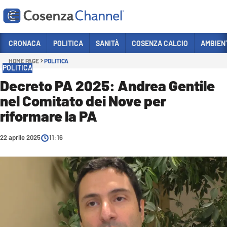
Vai
CRONACA
POLITICA
SANITÀ
COSENZA CALCIO
AMBIEN
HOME PAGE
POLITICA
Sezioni
POLITICA
CRONACA
Decreto PA 2025: Andrea Gentile
nel Comitato dei Nove per
POLITICA
riformare la PA
COSENZA CALCIO
ECONOMIA E LAVORO
22 aprile 2025
11:16
ITALIA MONDO
SANITÀ
SPORT
CULTURA