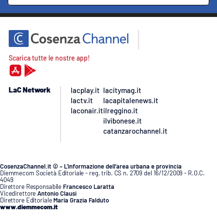
Scarica tutte le nostre app!
LaC Network
lacplay.it
lacitymag.it
lactv.it
lacapitalenews.it
laconair.it
ilreggino.it
ilvibonese.it
catanzarochannel.it
CosenzaChannel.it © – L’informazione dell’area urbana e provincia
Diemmecom Società Editoriale - reg. trib. CS n. 2709 del 16/12/2009 - R.O.C.
4049
Direttore Responsabile
Francesco Laratta
Vicedirettore
Antonio Clausi
Direttore Editoriale
Maria Grazia Falduto
www.diemmecom.it