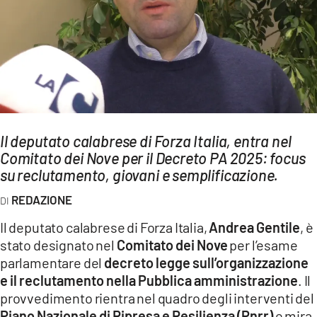
AMBIENTE
Streaming
LAC TV
LAC NETWORK
LAC ONAIR
Il deputato calabrese di Forza Italia, entra nel
Comitato dei Nove per il Decreto PA 2025: focus
LaC
Network
su reclutamento, giovani e semplificazione.
LACPLAY.IT
REDAZIONE
LACTV.IT
Il deputato calabrese di Forza Italia,
Andrea Gentile
, è
LACONAIR.IT
stato designato nel
Comitato dei Nove
per l’esame
parlamentare del
decreto legge sull’organizzazione
LACITYMAG.IT
e il reclutamento nella Pubblica amministrazione
. Il
ILREGGINO.IT
provvedimento rientra nel quadro degli interventi del
Piano Nazionale di Ripresa e Resilienza (Pnrr)
e mira