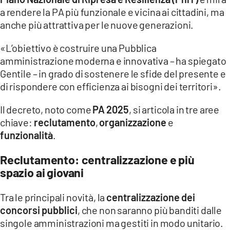
COSENZACHANNEL.IT
a rendere la PA più funzionale e vicina ai cittadini, ma
ILVIBONESE.IT
anche più attrattiva per le nuove generazioni.
CATANZAROCHANNEL.IT
«L’obiettivo è costruire una Pubblica
amministrazione moderna e innovativa – ha spiegato
LACAPITALENEWS.IT
Gentile – in grado di sostenere le sfide del presente e
di rispondere con efficienza ai bisogni dei territori».
App
ANDROID
Il decreto, noto come
PA 2025
, si articola in tre aree
chiave:
reclutamento
,
organizzazione
e
APPLE
funzionalità
.
Reclutamento: centralizzazione e più
spazio ai giovani
Tra le principali novità, la
centralizzazione dei
concorsi pubblici
, che non saranno più banditi dalle
singole amministrazioni ma gestiti in modo unitario.