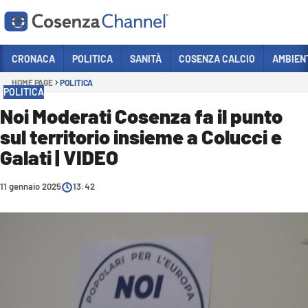
Vai
CRONACA
POLITICA
SANITÀ
COSENZA CALCIO
AMBIEN
HOME PAGE
POLITICA
Sezioni
POLITICA
CRONACA
Noi Moderati Cosenza fa il punto
sul territorio insieme a Colucci e
POLITICA
Galati | VIDEO
COSENZA CALCIO
ECONOMIA E LAVORO
11 gennaio 2025
13:42
ITALIA MONDO
SANITÀ
SPORT
CULTURA