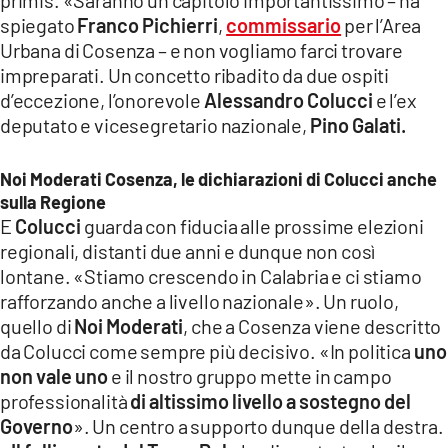
primis. «Saranno un capitolo importantissimo – ha
COSENZACHANNEL.IT
spiegato
Franco Pichierri
,
commissario
per l’Area
ILVIBONESE.IT
Urbana di Cosenza – e non vogliamo farci trovare
impreparati. Un concetto ribadito da due ospiti
CATANZAROCHANNEL.IT
d’eccezione, l’onorevole
Alessandro Colucci
e l’ex
LACAPITALENEWS.IT
deputato e vicesegretario nazionale,
Pino Galati.
App
Noi Moderati Cosenza, le dichiarazioni di Colucci anche
sulla Regione
ANDROID
E
Colucci
guarda con fiducia alle prossime elezioni
APPLE
regionali, distanti due anni e dunque non così
lontane. «Stiamo crescendo in Calabria e ci stiamo
rafforzando anche a livello nazionale». Un ruolo,
quello di
Noi Moderati
, che a Cosenza viene descritto
da Colucci come sempre più decisivo. «In politica
uno
non vale uno
e il nostro gruppo mette in campo
professionalità
di altissimo livello a sostegno del
Governo
». Un centro a supporto dunque della destra.