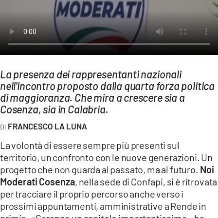
AMBIENTE
Streaming
LAC TV
LAC NETWORK
La presenza dei rappresentanti nazionali
LAC ONAIR
nell'incontro proposto dalla quarta forza politica
di maggioranza. Che mira a crescere sia a
Cosenza, sia in Calabria.
LaC
Network
FRANCESCO LA LUNA
LACPLAY.IT
La volontà di essere sempre più presenti sul
LACTV.IT
territorio, un confronto con le nuove generazioni. Un
LACONAIR.IT
progetto che non guarda al passato, ma al futuro.
Noi
Moderati
Cosenza
, nella sede di Confapi, si è ritrovata
LACITYMAG.IT
per tracciare il proprio percorso anche verso i
ILREGGINO.IT
prossimi appuntamenti, amministrative a Rende in