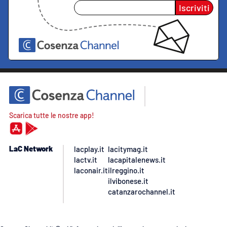
Iscriviti
Scarica tutte le nostre app!
LaC Network
lacplay.it
lacitymag.it
lactv.it
lacapitalenews.it
laconair.it
ilreggino.it
ilvibonese.it
catanzarochannel.it