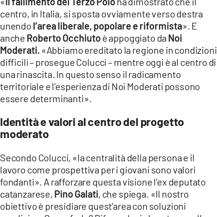
«
Il fallimento del Terzo Polo
ha dimostrato che il
centro, in Italia, si sposta ovviamente verso destra
unendo
l’area liberale, popolare e riformista
». E
anche
Roberto Occhiuto
è appoggiato da
Noi
Moderati.
«Abbiamo ereditato la regione in condizioni
difficili – prosegue Colucci – mentre oggi è al centro di
una rinascita. In questo senso il radicamento
territoriale e l’esperienza di Noi Moderati possono
essere determinanti».
Identità e valori al centro del progetto
moderato
Secondo Colucci, «la centralità della persona e il
lavoro come prospettiva per i giovani sono valori
fondanti». A rafforzare questa visione l’ex deputato
catanzarese,
Pino Galati
, che spiega. «Il nostro
obiettivo è presidiare quest’area con soluzioni