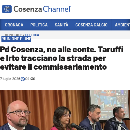
Vai
CRONACA
POLITICA
SANITÀ
COSENZA CALCIO
AMBIEN
HOME PAGE
POLITICA
Sezioni
RIUNIONE FIUME
CRONACA
Pd Cosenza, no alle conte. Taruffi
e Irto tracciano la strada per
POLITICA
evitare il commissariamento
COSENZA CALCIO
ECONOMIA E LAVORO
7 luglio 2026
04:30
ITALIA MONDO
SANITÀ
SPORT
CULTURA