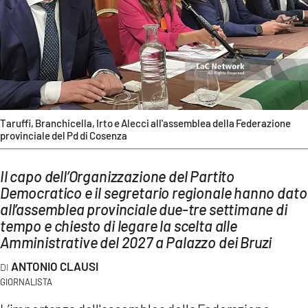
AMBIENTE
Streaming
LAC TV
LAC NETWORK
LAC ONAIR
Taruffi, Branchicella, Irto e Alecci all'assemblea della Federazione
provinciale del Pd di Cosenza
LaC
Network
Il capo dell’Organizzazione del Partito
LACPLAY.IT
Democratico e il segretario regionale hanno dato
all’assemblea provinciale due-tre settimane di
LACTV.IT
tempo e chiesto di legare la scelta alle
LACONAIR.IT
Amministrative del 2027 a Palazzo dei Bruzi
LACITYMAG.IT
ANTONIO CLAUSI
GIORNALISTA
ILREGGINO.IT