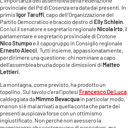
L’importanza dell'assemblea della Federazione
COSENZACHANNEL.IT
provinciale del Pd di Cosenza era data dai presenti. In
ILVIBONESE.IT
primis
Igor Taruffi
, capo dell’Organizzazione del
Partito Democratico e braccio destro di
Elly Schlein
.
CATANZAROCHANNEL.IT
Con lui il senatore e segretario regionale
Nicola Irto
, il
LACAPITALENEWS.IT
parlamentare e segretario provinciale di Crotone
Nico Stumpo
e il capogruppo in Consiglio regionale
App
Ernesto Alecci
. Tutti insieme, appassionatamente,
per dirimere una questione: chi nominare a capo
ANDROID
dell’assemblea bruzia dopo le dimissioni di
Matteo
APPLE
Lettieri
.
La montagna, come previsto, ha prodotto un
topolino. Sul tavolo c’era l’ipotesi
Francesco De Luca
caldeggiata da
Mimmo Bevacqua
in particolar modo,
ma non si è mai arrivati a quella conta che parte dei
presenti auspicava forse con un ottimismo
ingiustificato. Non perché non avessero la
maggioranza che sostenevano di possedere, ma