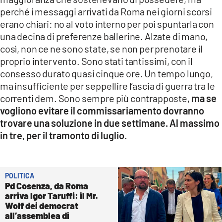
perché i messaggi arrivati da Roma nei giorni scorsi
erano chiari: no al voto interno per poi spuntarla con
una decina di preferenze ballerine. Alzate di mano,
così, non ce ne sono state, se non per prenotare il
proprio intervento. Sono stati tantissimi, con il
consesso durato quasi cinque ore. Un tempo lungo,
ma insufficiente per seppellire l’ascia di guerra tra le
correnti dem. Sono sempre più contrapposte,
ma se
vogliono evitare il commissariamento
dovranno
trovare una soluzione in due settimane. Al massimo
in tre, per il tramonto di luglio.
POLITICA
Pd Cosenza, da Roma
arriva Igor Taruffi: il Mr.
Wolf dei democrat
all’assemblea di