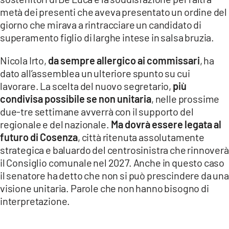
metà dei presenti che aveva presentato un ordine del
giorno che mirava a rintracciare un candidato di
superamento figlio di larghe intese in salsa bruzia.
Nicola Irto,
da sempre allergico ai commissari
, ha
dato all’assemblea un ulteriore spunto su cui
lavorare. La scelta del nuovo segretario,
più
condivisa possibile se non unitaria
, nelle prossime
due-tre settimane avverrà con il supporto del
regionale e del nazionale.
Ma dovrà essere legata al
futuro di Cosenza
, città ritenuta assolutamente
strategica e baluardo del centrosinistra che rinnoverà
il Consiglio comunale nel 2027. Anche in questo caso
il senatore ha detto che non si può prescindere da una
visione unitaria. Parole che non hanno bisogno di
interpretazione.