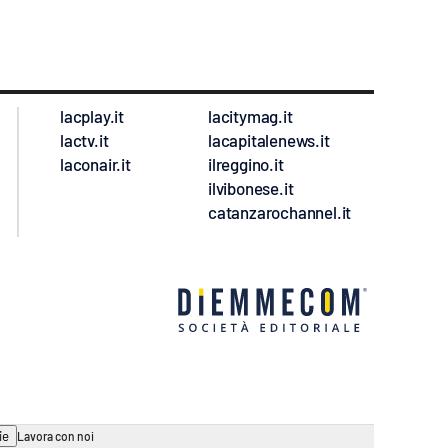
lacplay.it
lacitymag.it
lactv.it
lacapitalenews.it
laconair.it
ilreggino.it
ilvibonese.it
catanzarochannel.it
ie
Lavora con noi