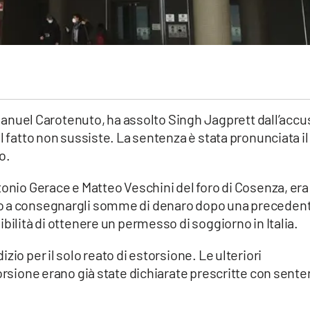
e Manuel Carotenuto, ha assolto Singh Jagprett dall’accu
l fatto non sussiste. La sentenza è stata pronunciata il
o.
tonio Gerace e Matteo Veschini del foro di Cosenza, era
mo a consegnargli somme di denaro dopo una preceden
bilità di ottenere un permesso di soggiorno in Italia.
zio per il solo reato di estorsione. Le ulteriori
torsione erano già state dichiarate prescritte con sent