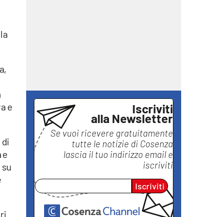
la
a,
a
va e
Iscriviti
alla Newsletter
Se vuoi ricevere gratuitamente
 di
tutte le notizie di
Cosenza
 e
lascia il tuo indirizzo email e
iscriviti
 su
e
Iscriviti
ri