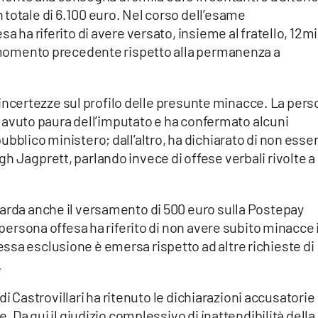
totale di 6.100 euro. Nel corso dell’esame
a ha riferito di avere versato, insieme al fratello, 12mi
un momento precedente rispetto alla permanenza a
ori incertezze sul profilo delle presunte minacce. La per
ere avuto paura dell’imputato e ha confermato alcuni
bblico ministero; dall’altro, ha dichiarato di non esse
 Jagprett, parlando invece di offese verbali rivolte a 
uarda anche il versamento di 500 euro sulla Postepay
a persona offesa ha riferito di non avere subito minacce 
ssa esclusione è emersa rispetto ad altre richieste di
.
e di Castrovillari ha ritenuto le dichiarazioni accusatorie
e. Da qui il giudizio complessivo di inattendibilità della