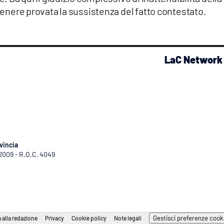
itenere provata la sussistenza del fatto contestato.
LaC Network
vincia
/2009 - R.O.C. 4049
Gestisci preferenze cook
 alla redazione
Privacy
Cookie policy
Note legali