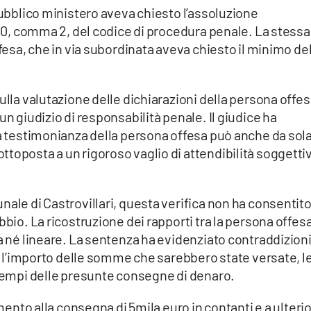
 pubblico ministero aveva chiesto l’assoluzione
 530, comma 2, del codice di procedura penale. La stessa
ifesa, che in via subordinata aveva chiesto il minimo del
ulla valutazione delle dichiarazioni della persona offes
un giudizio di responsabilità penale. Il giudice ha
la testimonianza della persona offesa può anche da sol
toposta a un rigoroso vaglio di attendibilità soggetti
ale di Castrovillari, questa verifica non ha consentito
bbio. La ricostruzione dei rapporti tra la persona offesa
ra né lineare. La sentenza ha evidenziato contraddizioni
ui l’importo delle somme che sarebbero state versate, l
 tempi delle presunte consegne di denaro.
imento alla consegna di 5mila euro in contanti e a ulterio