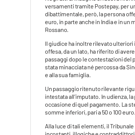
versamenti tramite Postepay, per un 
dibattimentale, però, la persona offes
euro, in parte anche in India e in 
Rossano.
Il giudice ha inoltre rilevato ulteri
offesa, da un lato, ha riferito di av
passaggi dopo le contestazioni del pu
stata minacciata né percossa da Singh
e alla sua famiglia.
Un passaggio ritenuto rilevante rig
intestata all’imputato. In udienza, l
occasione di quel pagamento. La ste
somme inferiori, pari a 50 o 100 euro
Alla luce di tali elementi, il Tribunal
incostanti, illogiche e contraddittori