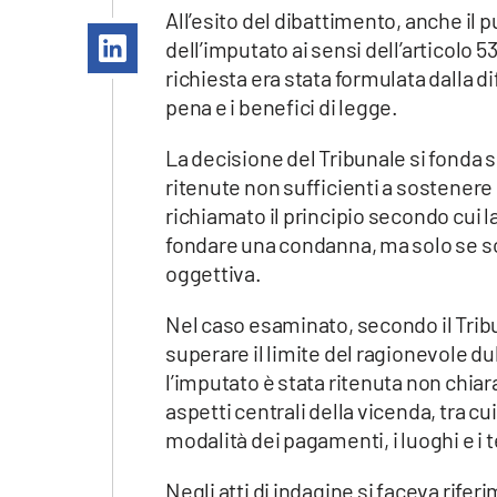
Apple
All’esito del dibattimento, anche il
dell’imputato ai sensi dell’articolo
richiesta era stata formulata dalla d
pena e i benefici di legge.
Vai
La decisione del Tribunale si fonda s
ritenute non sufficienti a sostenere 
richiamato il principio secondo cui 
fondare una condanna, ma solo se sot
oggettiva.
Nel caso esaminato, secondo il Tribun
superare il limite del ragionevole du
l’imputato è stata ritenuta non chia
aspetti centrali della vicenda, tra c
modalità dei pagamenti, i luoghi e i
Negli atti di indagine si faceva rifer