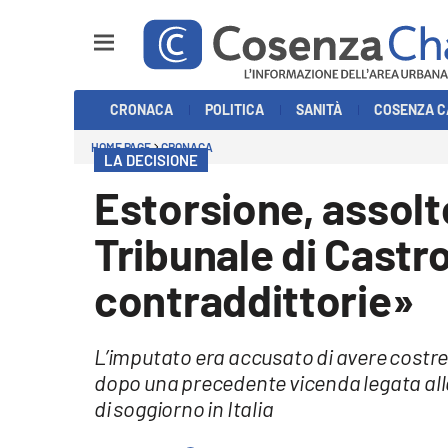
Sezioni
CRONACA
POLITICA
SANITÀ
COSENZA C
Cronaca
HOME PAGE
CRONACA
LA DECISIONE
Politica
Estorsione, assolto
Cosenza Calcio
Tribunale di Castro
Economia e Lavoro
contraddittorie»
Italia Mondo
L’imputato era accusato di avere cost
Sanità
dopo una precedente vicenda legata all
di soggiorno in Italia
Sport