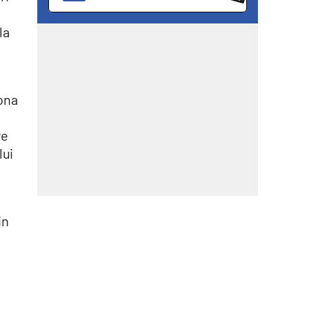
la
sona
re
lui
in