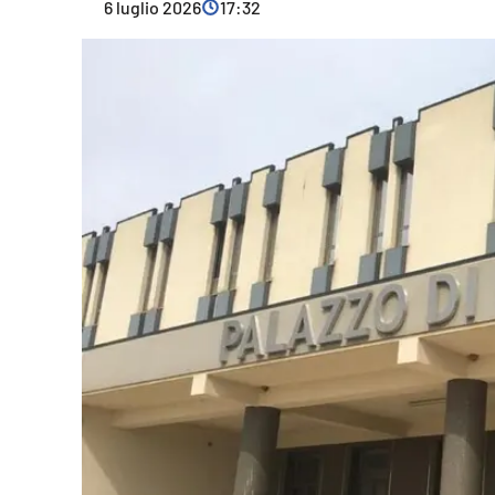
6 luglio 2026
17:32
Cultura
Ambiente
Streaming
LaC TV
Lac Network
LaC OnAir
LaC
Network
lacplay.it
lactv.it