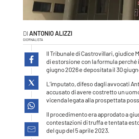
laconair.it
lacitymag.it
ANTONIO ALIZZI
ilreggino.it
GIORNALISTA
Il Tribunale di Castrovillari, giudic
cosenzachannel.it
di estorsione con la formula perché i
ilvibonese.it
giugno 2026 e depositata il 30 giugn
catanzarochannel.it
L’imputato, difeso dagli avvocati An
accusato di avere costretto un uo
lacapitalenews.it
vicenda legata alla prospettata possi
Il procedimento era approdato a giudi
App
contestazioni di truffa e tentata es
Android
del gup del 5 aprile 2023.