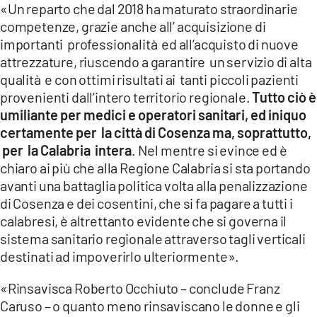
«Un reparto che dal 2018 ha maturato straordinarie
competenze, grazie anche all’ acquisizione di
importanti professionalità ed all’acquisto di nuove
attrezzature, riuscendo a garantire un servizio di alta
qualità e con ottimi risultati ai tanti piccoli pazienti
provenienti dall’intero territorio regionale.
Tutto ciò è
umiliante per medici e operatori sanitari, ed iniquo
certamente per la città di Cosenza ma, soprattutto,
per la Calabria intera
. Nel mentre si evince ed è
chiaro ai più che alla Regione Calabria si sta portando
avanti una battaglia politica volta alla penalizzazione
di Cosenza e dei cosentini, che si fa pagare a tutti i
calabresi, è altrettanto evidente che si governa il
sistema sanitario regionale attraverso tagli verticali
destinati ad impoverirlo ulteriormente».
«Rinsavisca Roberto Occhiuto – conclude Franz
Caruso – o quanto meno rinsaviscano le donne e gli