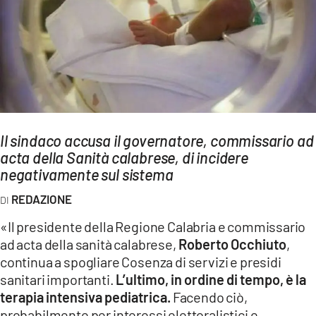
AMBIENTE
Streaming
LAC TV
LAC NETWORK
LAC ONAIR
Il sindaco accusa il governatore, commissario ad
acta della Sanità calabrese, di incidere
LaC
Network
negativamente sul sistema
LACPLAY.IT
REDAZIONE
LACTV.IT
«Il presidente della Regione Calabria e commissario
LACONAIR.IT
ad acta della sanità calabrese,
Roberto Occhiuto
,
continua a spogliare Cosenza di servizi e presidi
LACITYMAG.IT
sanitari importanti.
L’ultimo, in ordine di tempo, è la
ILREGGINO.IT
terapia intensiva pediatrica.
Facendo ciò,
probabilmente per interessi elettoralistici e,