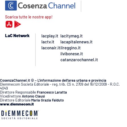
Scarica tutte le nostre app!
LaC Network
lacplay.it
lacitymag.it
lactv.it
lacapitalenews.it
laconair.it
ilreggino.it
ilvibonese.it
catanzarochannel.it
CosenzaChannel.it © – L’informazione dell’area urbana e provincia
Diemmecom Società Editoriale - reg. trib. CS n. 2709 del 16/12/2009 - R.O.C.
4049
Direttore Responsabile
Francesco Laratta
Vicedirettore
Antonio Clausi
Direttore Editoriale
Maria Grazia Falduto
www.diemmecom.it