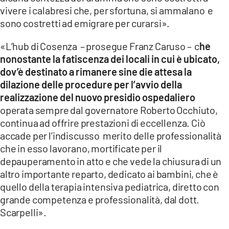
vivere i calabresi che, per sfortuna, si ammalano e
sono costretti ad emigrare per curarsi».
«L’hub di Cosenza – prosegue Franz Caruso – c
he
nonostante la fatiscenza dei locali in cui è ubicato,
dov’è destinato a rimanere sine die attesa la
dilazione delle procedure per l’avvio della
realizzazione del nuovo presidio ospedaliero
operata sempre dal governatore Roberto Occhiuto,
continua ad offrire prestazioni di eccellenza. Ciò
accade per l’indiscusso merito delle professionalità
che in esso lavorano, mortificate per il
depauperamento in atto e che vede la chiusura di un
altro importante reparto, dedicato ai bambini, che è
quello della terapia intensiva pediatrica, diretto con
grande competenza e professionalità, dal dott.
Scarpelli».