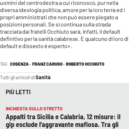
uomini del centrodestra a cui riconosco, pur nella
diversa ideologia politica, amore per la loro terra ed i
propri amministrati che non può essere piegato a
posizioni personali. Se si continua sulla strada
tracciata dai fratelli Occhiuto sarà, infatti, il default
definitivo per la sanità calabrese. E qualcuno di loro di
default e dissesto è esperto».
TAG
COSENZA ·
FRANZ CARUSO ·
ROBERTO OCCHIUTO
Sanità
Tutti gli articoli di
PIÙ LETTI
INCHIESTA SULLO STRETTO
Appalti tra Sicilia e Calabria, 12 misure: il
gip esclude l’aggravante mafiosa. Tra gli