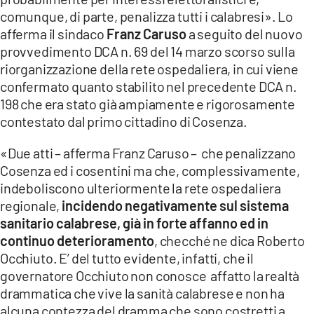
COSENZACHANNEL.IT
comunque, di parte, penalizza tutti i calabresi». Lo
ILVIBONESE.IT
afferma il sindaco
Franz Caruso
a seguito del nuovo
provvedimento DCA n. 69 del 14 marzo scorso sulla
CATANZAROCHANNEL.IT
riorganizzazione della rete ospedaliera, in cui viene
LACAPITALENEWS.IT
confermato quanto stabilito nel precedente DCA n.
198 che era stato già ampiamente e rigorosamente
contestato dal primo cittadino di Cosenza.
App
ANDROID
«Due atti – afferma Franz Caruso – che penalizzano
APPLE
Cosenza ed i cosentini ma che, complessivamente,
indeboliscono ulteriormente la rete ospedaliera
regionale,
incidendo negativamente sul sistema
sanitario calabrese, già in forte affanno ed in
continuo deterioramento
, checché ne dica Roberto
Occhiuto. E’ del tutto evidente, infatti, che il
governatore Occhiuto non conosce affatto la realtà
drammatica che vive la sanità calabrese e non ha
alcuna contezza del dramma che sono costretti a