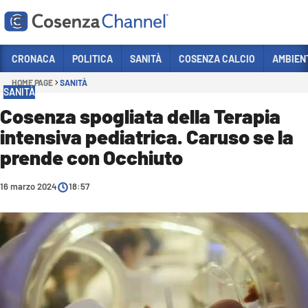
Vai
CRONACA
POLITICA
SANITÀ
COSENZA CALCIO
AMBIEN
HOME PAGE
SANITÀ
Sezioni
SANITÀ
CRONACA
Cosenza spogliata della Terapia
intensiva pediatrica. Caruso se la
POLITICA
prende con Occhiuto
COSENZA CALCIO
ECONOMIA E LAVORO
16 marzo 2024
18:57
ITALIA MONDO
SANITÀ
SPORT
CULTURA