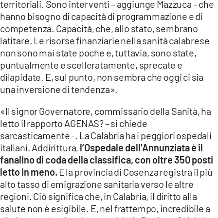
territoriali. Sono interventi – aggiunge Mazzuca – che
hanno bisogno di capacità di programmazione e di
competenza. Capacità, che, allo stato, sembrano
latitare. Le risorse finanziarie nella sanità calabrese
non sono mai state poche e, tuttavia, sono state,
puntualmente e scelleratamente, sprecate e
dilapidate. E, sul punto, non sembra che oggi ci sia
una inversione di tendenza».
«Il signor Governatore, commissario della Sanità, ha
letto il rapporto AGENAS? – si chiede
sarcasticamente -. La Calabria ha i peggiori ospedali
italiani. Addirittura,
l’Ospedale dell’Annunziata è il
fanalino di coda della classifica, con oltre 350 posti
letto in meno.
E la provincia di Cosenza registra il più
alto tasso di emigrazione sanitaria verso le altre
regioni. Ciò significa che, in Calabria, il diritto alla
salute non è esigibile. E, nel frattempo, incredibile a