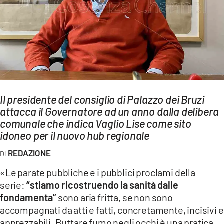
AMBIENTE
Streaming
LAC TV
LAC NETWORK
LAC ONAIR
Il presidente del consiglio di Palazzo dei Bruzi
attacca il Governatore ad un anno dalla delibera
LaC
Network
comunale che indica Vaglio Lise come sito
idoneo per il nuovo hub regionale
LACPLAY.IT
LACTV.IT
REDAZIONE
LACONAIR.IT
«Le parate pubbliche e i pubblici proclami della
serie:
“stiamo ricostruendo la sanità dalle
LACITYMAG.IT
fondamenta”
sono aria fritta, se non sono
ILREGGINO.IT
accompagnati da atti e fatti, concretamente, incisivi e
apprezzabili. Buttare fumo negli occhi è una pratica,