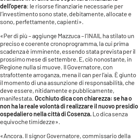
dell’opera
: le risorse finanziarie necessarie per
l’investimento sono state, debitamente, allocate e
sono, perfettamente, capienti».
«Per di più – aggiunge Mazzuca – l’INAIL ha stilato un
preciso e coerente cronoprogramma, la cui prima
scadenza è imminente, essendo stata prevista per il
prossimo mese di settembre. E, ciò nonostante, in
Regione nulla si muove. Il Governatore, con
strafottente arroganza, mena il can per l’aia. È giunto
il momento di una assunzione di responsabilità, che
deve essere, nitidamente e pubblicamente,
manifestata.
Occhiuto dica con chiarezza: se ha o
non ha la reale volontà di realizzare il nuovo presidio
ospedaliero nella città di Cosenza.
Lo dica senza
equivoche timidezze».
«Ancora. Il signor Governatore, commissario della