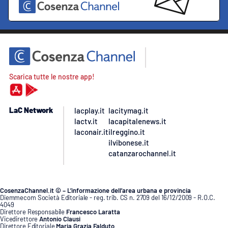
Scarica tutte le nostre app!
LaC Network
lacplay.it
lacitymag.it
lactv.it
lacapitalenews.it
laconair.it
ilreggino.it
ilvibonese.it
catanzarochannel.it
CosenzaChannel.it © – L’informazione dell’area urbana e provincia
Diemmecom Società Editoriale - reg. trib. CS n. 2709 del 16/12/2009 - R.O.C.
4049
Direttore Responsabile
Francesco Laratta
Vicedirettore
Antonio Clausi
Direttore Editoriale
Maria Grazia Falduto