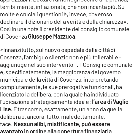
COSENZACHANNEL.IT
terribilmente, inflazionata, che non incanta più. Su
ILVIBONESE.IT
molte e cruciali questioni è, invece, doveroso
declinare il dizionario della verità e della chiarezza».
CATANZAROCHANNEL.IT
Così in una nota il presidente del consiglio comunale
LACAPITALENEWS.IT
di Cosenza
Giuseppe Mazzuca
.
«Innanzitutto, sul nuovo ospedale della città di
App
Cosenza, l’ambiguo silenzio non è più tollerabile –
ANDROID
aggiunuge nel suo intervento -. Il Consiglio comunale
e, specificatamente, la maggioranza del governo
APPLE
municipale della città di Cosenza, interpretando,
compiutamente, le sue prerogative funzionali, ha
licenziato la delibera, con la quale ha individuato
l’ubicazione strategicamente ideale:
l’area di Vaglio
Lise.
È trascorso, esattamente, un anno da quella
delibera e, ancora, tutto, maledettamente,
tace.
Nessun alibi, mistificante, può essere
avanzato in ordine alla copertura finanziaria