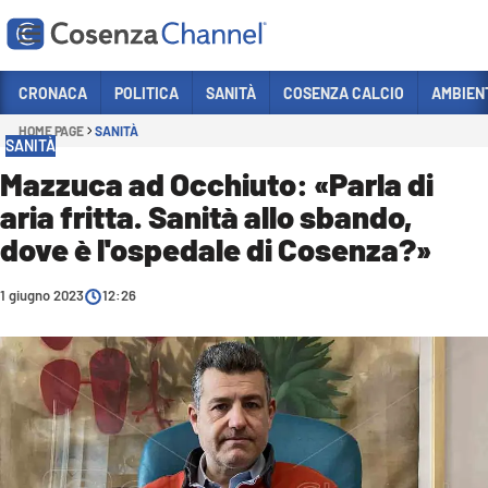
Vai
CRONACA
POLITICA
SANITÀ
COSENZA CALCIO
AMBIEN
HOME PAGE
SANITÀ
Sezioni
SANITÀ
CRONACA
Mazzuca ad Occhiuto: «Parla di
aria fritta. Sanità allo sbando,
POLITICA
dove è l'ospedale di Cosenza?»
COSENZA CALCIO
ECONOMIA E LAVORO
1 giugno 2023
12:26
ITALIA MONDO
SANITÀ
SPORT
CULTURA