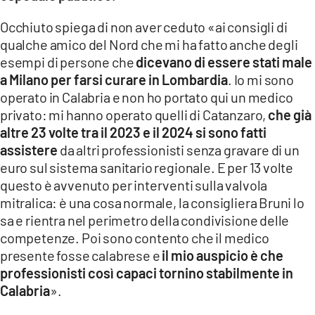
Occhiuto spiega di non aver ceduto «ai consigli di
qualche amico del Nord che mi ha fatto anche degli
esempi di persone che
dicevano di essere stati male
a Milano per farsi curare in Lombardia
. Io mi sono
operato in Calabria e non ho portato qui un medico
privato: mi hanno operato quelli di Catanzaro,
che già
altre 23 volte tra il 2023 e il 2024 si sono fatti
assistere
da altri professionisti senza gravare di un
euro sul sistema sanitario regionale. E per 13 volte
questo è avvenuto per interventi sulla valvola
mitralica: è una cosa normale, la consigliera Bruni lo
sa e rientra nel perimetro della condivisione delle
competenze. Poi sono contento che il medico
presente fosse calabrese e
il mio auspicio è che
professionisti così capaci tornino stabilmente in
Calabria
».