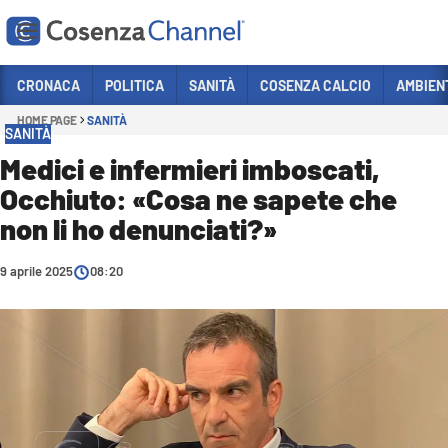
Vai
CRONACA
POLITICA
SANITÀ
COSENZA CALCIO
AMBIEN
HOME PAGE
SANITÀ
Sezioni
SANITÀ
CRONACA
Medici e infermieri imboscati,
Occhiuto: «Cosa ne sapete che
POLITICA
non li ho denunciati?»
COSENZA CALCIO
ECONOMIA E LAVORO
9 aprile 2025
08:20
ITALIA MONDO
SANITÀ
SPORT
CULTURA