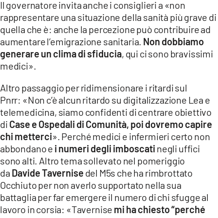
Il governatore invita anche i consiglieri a «non
rappresentare una situazione della sanità più grave di
quella che è: anche la percezione può contribuire ad
aumentare l’emigrazione sanitaria.
Non dobbiamo
generare un clima di sfiducia
, qui ci sono bravissimi
medici».
Altro passaggio per ridimensionare i ritardi sul
Pnrr: «Non c’è alcun ritardo su digitalizzazione Lea e
telemedicina, siamo confidenti di centrare obiettivo
di
Case e Ospedali di Comunità, poi dovremo capire
chi metterci
». Perché medici e infermieri certo non
abbondano e
i numeri degli imboscati
negli uffici
sono alti. Altro tema sollevato nel pomeriggio
da
Davide Tavernise
del M5s che ha rimbrottato
Occhiuto per non averlo supportato nella sua
battaglia per far emergere il numero di chi sfugge al
lavoro in corsia: «Tavernise
mi ha chiesto “perché