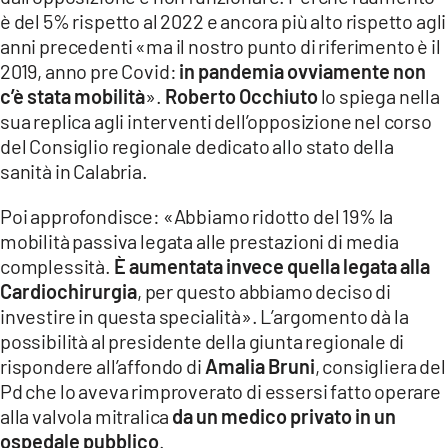
COSENZACHANNEL.IT
è del 5% rispetto al 2022 e ancora più alto rispetto agli
ILVIBONESE.IT
anni precedenti «ma il nostro punto di riferimento è il
2019, anno pre Covid:
in pandemia ovviamente non
CATANZAROCHANNEL.IT
c’è stata mobilità
».
Roberto Occhiuto
lo spiega nella
LACAPITALENEWS.IT
sua replica agli interventi dell’opposizione nel corso
del Consiglio regionale dedicato allo stato della
sanità in Calabria.
App
ANDROID
Poi approfondisce: «Abbiamo ridotto del 19% la
mobilità passiva legata alle prestazioni di media
APPLE
complessità.
È aumentata invece quella legata alla
Cardiochirurgia
, per questo abbiamo deciso di
investire in questa specialità». L’argomento dà la
possibilità al presidente della giunta regionale di
rispondere all’affondo di
Amalia Bruni
, consigliera del
Pd che lo aveva rimproverato di essersi fatto operare
alla valvola mitralica
da un medico privato in un
ospedale pubblico
.