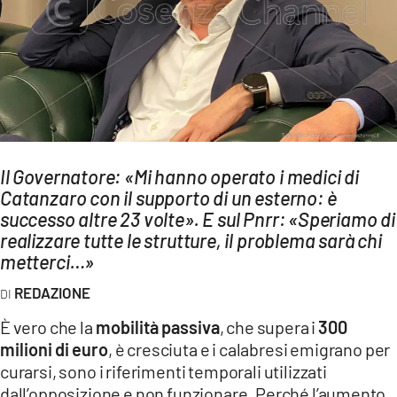
AMBIENTE
Streaming
LAC TV
LAC NETWORK
LAC ONAIR
Il Governatore: «Mi hanno operato i medici di
Catanzaro con il supporto di un esterno: è
LaC
Network
successo altre 23 volte». E sul Pnrr: «Speriamo di
realizzare tutte le strutture, il problema sarà chi
LACPLAY.IT
metterci…»
LACTV.IT
REDAZIONE
LACONAIR.IT
È vero che la
mobilità passiva
, che supera i
300
LACITYMAG.IT
milioni di euro
, è cresciuta e i calabresi emigrano per
ILREGGINO.IT
curarsi, sono i riferimenti temporali utilizzati
dall’opposizione e non funzionare. Perché l’aumento