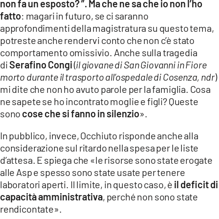
non fa un esposto? ”. Ma che ne sa che io non l’ho
fatto
: magari in futuro, se ci saranno
approfondimenti della magistratura su questo tema,
potreste anche rendervi conto che non c’è stato
comportamento omissivio. Anche sulla tragedia
di
Serafino Congi
(
il giovane di San Giovanni in Fiore
morto durante il trasporto all’ospedale di Cosenza, ndr
)
mi dite che non ho avuto parole per la famiglia. Cosa
ne sapete se ho incontrato moglie e figli? Queste
sono
cose che si fanno in silenzio
».
In pubblico, invece, Occhiuto risponde anche alla
considerazione sul ritardo nella spesa per le liste
d’attesa. E spiega che «le risorse sono state erogate
alle Asp e spesso sono state usate per tenere
laboratori aperti. Il limite, in questo caso, è
il deficit di
capacità amministrativa
, perché non sono state
rendicontate».