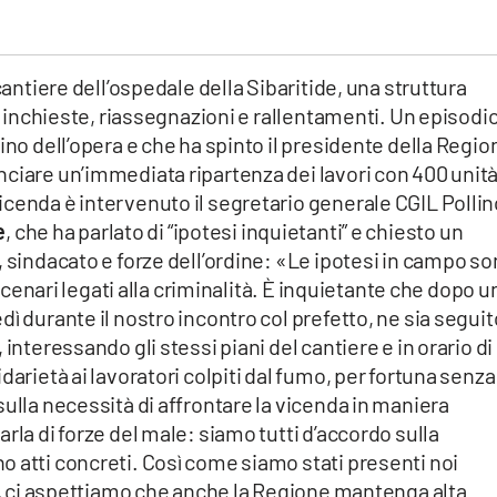
cantiere dell’ospedale della Sibaritide, una struttura
di inchieste, riassegnazioni e rallentamenti. Un episodi
ino dell’opera e che ha spinto il presidente della Regio
nciare un’immediata ripartenza dei lavori con 400 unit
cenda è intervenuto il segretario generale CGIL Pollin
e
, che ha parlato di “ipotesi inquietanti” e chiesto un
, sindacato e forze dell’ordine: «Le ipotesi in campo s
a scenari legati alla criminalità. È inquietante che dopo u
ì durante il nostro incontro col prefetto, ne sia seguit
interessando gli stessi piani del cantiere e in orario di
darietà ai lavoratori colpiti dal fumo, per fortuna senza
sulla necessità di affrontare la vicenda in maniera
rla di forze del male: siamo tutti d’accordo sulla
 atti concreti. Così come siamo stati presenti noi
to, ci aspettiamo che anche la Regione mantenga alta