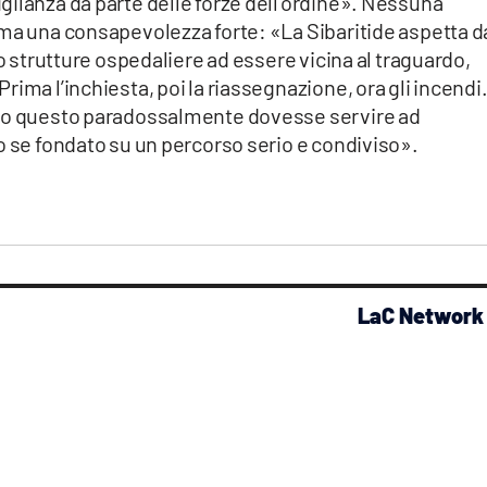
gilanza da parte delle forze dell’ordine». Nessuna
 ma una consapevolezza forte: «La Sibaritide aspetta d
ro strutture ospedaliere ad essere vicina al traguardo,
ima l’inchiesta, poi la riassegnazione, ora gli incendi. 
tto questo paradossalmente dovesse servire ad
o se fondato su un percorso serio e condiviso».
LaC Network