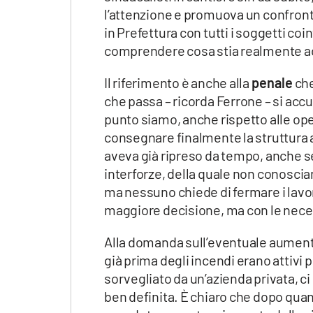
Apple
l’attenzione e promuova un confronto
in Prefettura con tutti i soggetti coi
comprendere cosa stia realmente 
Il riferimento è anche alla
penale
che
Vai
che passa – ricorda Ferrone – si ac
punto siamo, anche rispetto alle ope
consegnare finalmente la struttura al
aveva già ripreso da tempo, anche se 
interforze, della quale non conosciam
ma nessuno chiede di fermare i lavori
maggiore decisione, ma con le nece
Alla domanda sull’eventuale aumento
già prima degli incendi erano attivi pr
sorvegliato da un’azienda privata, ci
ben definita. È chiaro che dopo quant