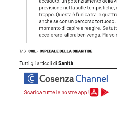
accaduto, un potenziamento della vi
previsione netta sulle tempistiche,
troppo. Questa è l’unica tra le quatt
anche se con un percorso tortuoso. Pr
momento di capire e reagire. Se tu
accelerare, allora ben venga. Ma sol
TAG
CGIL ·
OSPEDALE DELLA SIBARITIDE
Tutti gli articoli di
Sanità
Scarica tutte le nostre app!