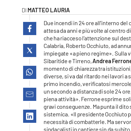
laconair.it
MATTEO LAURIA
lacitymag.it
Due incendi in 24 ore all’interno del 
attesa da anni e più volte al centro 
ilreggino.it
che ha riacceso l’attenzione sul dest
Calabria, Roberto Occhiuto, ad annu
cosenzachannel.it
impiegate «a pieno regime». Sulla vi
Sibaritide e Tirreno,
Andrea Ferron
ilvibonese.it
momento di chiarezza tra istituzioni
diverse, si va dal ritardo nei lavori 
catanzarochannel.it
primo incendio, verificatosi mercoled
un secondo a distanza di sole 24 ore, 
lacapitalenews.it
piena attività». Ferrone esprime soli
gravi conseguenze. Ma punta il dito 
App
sistemica. «Il presidente Occhiuto pa
Android
necessità di combatterle. Ma servono
sindacalisti in cantiere sin da subi