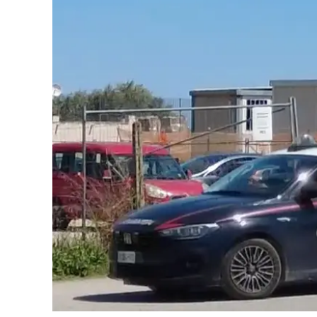
Cultura
Ambiente
Streaming
LaC TV
Lac Network
LaC OnAir
LaC
Network
lacplay.it
lactv.it