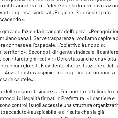
 istituzionale vero. L’idea è quella di una convocazio
nvolti: impresa, sindacati, Regione. Solo così si potrà
accadendo».
 grava sull’azienda incaricata dell’opera: «Per ogni gio
cumulano penali. Serve trasparenza: vogliamo capire a 
re connesse all’ospedale. L’obiettivo è uno solo:
 territorio». Secondo il dirigente sindacale, il cantier
con ritardi significativi: «C’era stata anche una visita
o ancora gli esiti. È evidente che la situazione è delic
. Anzi, il nostro auspicio è che si proceda con ancora
ssarie cautele».
 delle misure di sicurezza, Ferrone ha sottolineato c
otocolli di legalità firmati in Prefettura: «Il cantiere è
 sono controlli sugli accessi e una struttura organizzat
o accaduto è auspicabile, e ci risulta che sia già