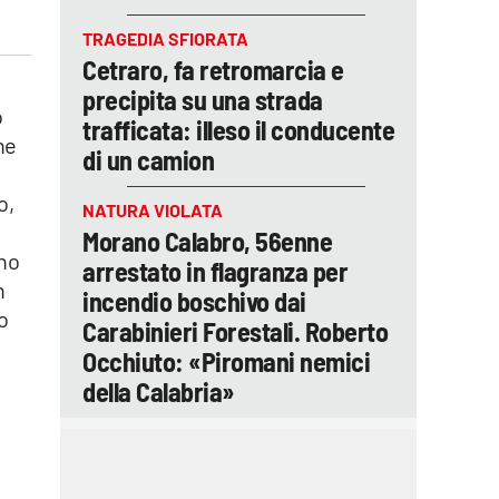
TRAGEDIA SFIORATA
Cetraro, fa retromarcia e
precipita su una strada
o
trafficata: illeso il conducente
ne
di un camion
à
o,
NATURA VIOLATA
Morano Calabro, 56enne
ono
arrestato in flagranza per
n
incendio boschivo dai
o
Carabinieri Forestali. Roberto
Occhiuto: «Piromani nemici
della Calabria»