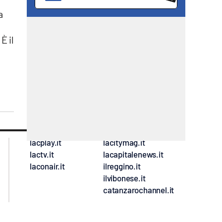
a
È il
lacplay.it
lacitymag.it
lactv.it
lacapitalenews.it
laconair.it
ilreggino.it
ilvibonese.it
catanzarochannel.it