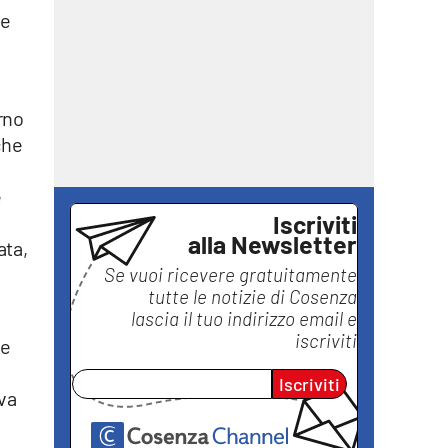
ne
rno
che
e
Iscriviti
alla Newsletter
ata,
Se vuoi ricevere gratuitamente
tutte le notizie di
Cosenza
lascia il tuo indirizzo email e
iscriviti
he
Iscriviti
iva