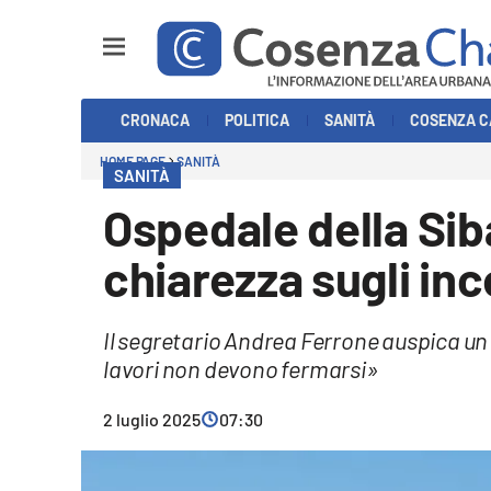
Sezioni
CRONACA
POLITICA
SANITÀ
COSENZA C
Cronaca
HOME PAGE
SANITÀ
SANITÀ
Politica
Ospedale della Siba
Cosenza Calcio
chiarezza sugli inc
Economia e Lavoro
Il segretario Andrea Ferrone auspica un 
Italia Mondo
lavori non devono fermarsi»
Sanità
2 luglio 2025
07:30
Sport