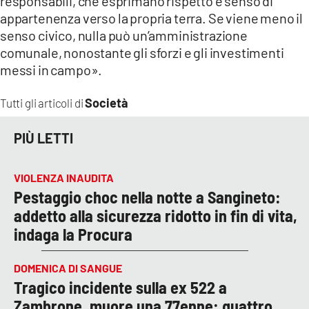
responsabili, che esprimano rispetto e senso di
appartenenza verso la propria terra. Se viene meno il
senso civico, nulla può un’amministrazione
comunale, nonostante gli sforzi e gli investimenti
messi in campo».
Società
Tutti gli articoli di
PIÙ LETTI
VIOLENZA INAUDITA
Pestaggio choc nella notte a Sangineto:
addetto alla sicurezza ridotto in fin di vita,
indaga la Procura
DOMENICA DI SANGUE
Tragico incidente sulla ex 522 a
Zambrone, muore una 77enne: quattro