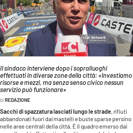
AMBIENTE
Streaming
LAC TV
LAC NETWORK
LAC ONAIR
LaC
Il sindaco interviene dopo i sopralluoghi
Network
effettuati in diverse zone della città: «Investiamo
LACPLAY.IT
risorse e mezzi, ma senza senso civico nessun
servizio può funzionare»
LACTV.IT
REDAZIONE
LACONAIR.IT
Sacchi di spazzatura lasciati lungo le strade
, rifiuti
LACITYMAG.IT
abbandonati fuori dai mastelli e buste sparse persino
ILREGGINO.IT
nelle aree centrali della città. È il quadro emerso dai