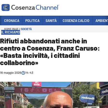
Vai
CRONACA
POLITICA
SANITÀ
COSENZA CALCIO
AMBIEN
HOME PAGE
SOCIETÀ
Sezioni
IL RICHIAMO
CRONACA
Rifiuti abbandonati anche in
centro a Cosenza, Franz Caruso:
POLITICA
«Basta inciviltà, i cittadini
COSENZA CALCIO
collaborino»
ECONOMIA E LAVORO
16 maggio 2026
ITALIA MONDO
14:43
SANITÀ
SPORT
CULTURA