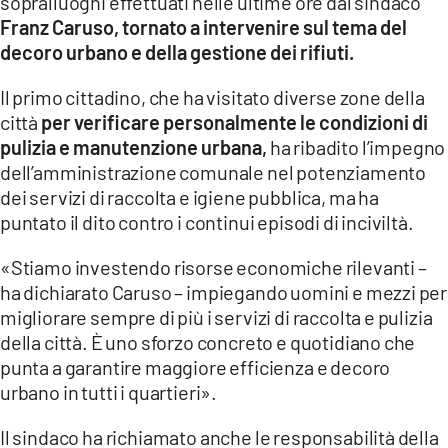
sopralluoghi effettuati nelle ultime ore dal sindaco
COSENZACHANNEL.IT
Franz Caruso, tornato a intervenire sul tema del
ILVIBONESE.IT
decoro urbano e della gestione dei rifiuti.
CATANZAROCHANNEL.IT
Il primo cittadino, che ha visitato diverse zone della
LACAPITALENEWS.IT
città
per verificare personalmente le condizioni di
pulizia e manutenzione urbana,
ha ribadito l’impegno
dell’amministrazione comunale nel potenziamento
App
dei servizi di raccolta e igiene pubblica, ma ha
ANDROID
puntato il dito contro i continui episodi di inciviltà.
APPLE
«Stiamo investendo risorse economiche rilevanti –
ha dichiarato Caruso – impiegando uomini e mezzi per
migliorare sempre di più i servizi di raccolta e pulizia
della città. È uno sforzo concreto e quotidiano che
punta a garantire maggiore efficienza e decoro
urbano in tutti i quartieri».
Il sindaco ha richiamato anche le responsabilità della