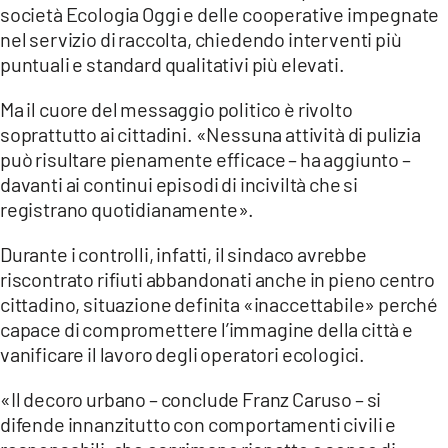
società Ecologia Oggi e delle cooperative impegnate
nel servizio di raccolta, chiedendo interventi più
puntuali e standard qualitativi più elevati.
Ma il cuore del messaggio politico è rivolto
soprattutto ai cittadini. «Nessuna attività di pulizia
può risultare pienamente efficace – ha aggiunto –
davanti ai continui episodi di inciviltà che si
registrano quotidianamente».
Durante i controlli, infatti, il sindaco avrebbe
riscontrato rifiuti abbandonati anche in pieno centro
cittadino, situazione definita «inaccettabile» perché
capace di compromettere l’immagine della città e
vanificare il lavoro degli operatori ecologici.
«Il decoro urbano – conclude Franz Caruso – si
difende innanzitutto con comportamenti civili e