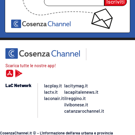
Iscriviti
Scarica tutte le nostre app!
LaC Network
lacplay.it
lacitymag.it
lactv.it
lacapitalenews.it
laconair.it
ilreggino.it
ilvibonese.it
catanzarochannel.it
CosenzaChannel.it © – L’informazione dell’area urbana e provincia