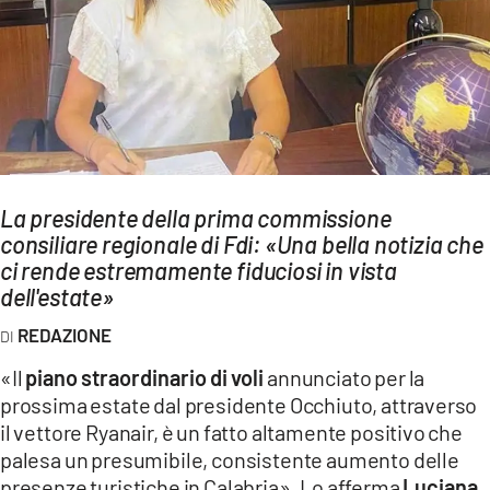
AMBIENTE
Streaming
LAC TV
LAC NETWORK
LAC ONAIR
La presidente della prima commissione
consiliare regionale di Fdi: «Una bella notizia che
LaC
Network
ci rende estremamente fiduciosi in vista
dell'estate»
LACPLAY.IT
LACTV.IT
REDAZIONE
LACONAIR.IT
«Il
piano straordinario di voli
annunciato per la
prossima estate dal presidente Occhiuto, attraverso
LACITYMAG.IT
il vettore Ryanair, è un fatto altamente positivo che
ILREGGINO.IT
palesa un presumibile, consistente aumento delle
presenze turistiche in Calabria». Lo afferma
Luciana