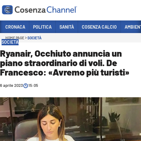
Vai
CRONACA
POLITICA
SANITÀ
COSENZA CALCIO
AMBIEN
HOME PAGE
SOCIETÀ
Sezioni
SOCIETÀ
CRONACA
Ryanair, Occhiuto annuncia un
piano straordinario di voli. De
POLITICA
Francesco: «Avremo più turisti»
COSENZA CALCIO
ECONOMIA E LAVORO
6 aprile 2023
15:05
ITALIA MONDO
SANITÀ
SPORT
CULTURA