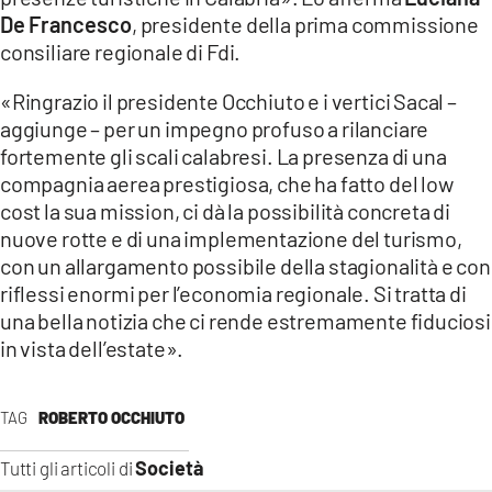
COSENZACHANNEL.IT
De Francesco
, presidente della prima commissione
ILVIBONESE.IT
consiliare regionale di Fdi.
CATANZAROCHANNEL.IT
«Ringrazio il presidente Occhiuto e i vertici Sacal –
aggiunge – per un impegno profuso a rilanciare
LACAPITALENEWS.IT
fortemente gli scali calabresi. La presenza di una
compagnia aerea prestigiosa, che ha fatto del low
App
cost la sua mission, ci dà la possibilità concreta di
ANDROID
nuove rotte e di una implementazione del turismo,
con un allargamento possibile della stagionalità e con
APPLE
riflessi enormi per l’economia regionale. Si tratta di
una bella notizia che ci rende estremamente fiduciosi
in vista dell’estate».
TAG
ROBERTO OCCHIUTO
Società
Tutti gli articoli di