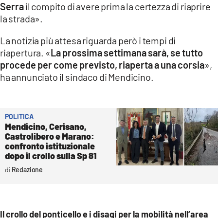
Serra
il compito di avere prima la certezza di riaprire
la strada».
La notizia più attesa riguarda però i tempi di
riapertura. «
La prossima settimana sarà, se tutto
procede per come previsto, riaperta a una corsia
»,
ha annunciato il sindaco di Mendicino.
POLITICA
Mendicino, Cerisano,
Castrolibero e Marano:
confronto istituzionale
dopo il crollo sulla Sp 81
Redazione
Il crollo del ponticello e i disagi per la mobilità nell’area