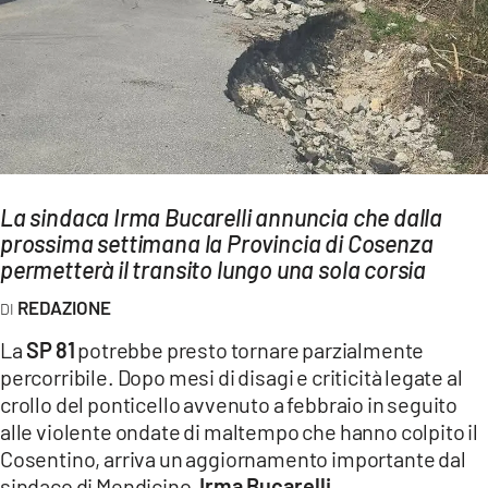
AMBIENTE
Streaming
LAC TV
LAC NETWORK
LAC ONAIR
La sindaca Irma Bucarelli annuncia che dalla
prossima settimana la Provincia di Cosenza
LaC
Network
permetterà il transito lungo una sola corsia
LACPLAY.IT
REDAZIONE
LACTV.IT
La
SP 81
potrebbe presto tornare parzialmente
LACONAIR.IT
percorribile. Dopo mesi di disagi e criticità legate al
crollo del ponticello avvenuto a febbraio in seguito
LACITYMAG.IT
alle violente ondate di maltempo che hanno colpito il
ILREGGINO.IT
Cosentino, arriva un aggiornamento importante dal
sindaco di Mendicino,
Irma Bucarelli
.