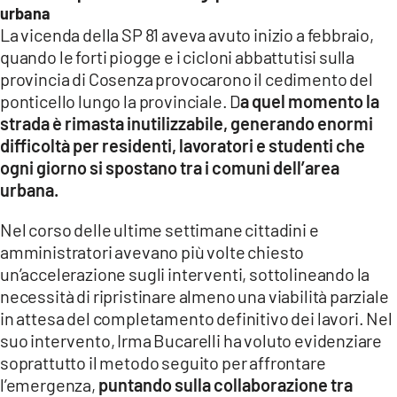
urbana
La vicenda della SP 81 aveva avuto inizio a febbraio,
quando le forti piogge e i cicloni abbattutisi sulla
provincia di Cosenza provocarono il cedimento del
ponticello lungo la provinciale. D
a quel momento la
strada è rimasta inutilizzabile, generando enormi
difficoltà per residenti, lavoratori e studenti che
ogni giorno si spostano tra i comuni dell’area
urbana.
Nel corso delle ultime settimane cittadini e
amministratori avevano più volte chiesto
un’accelerazione sugli interventi, sottolineando la
necessità di ripristinare almeno una viabilità parziale
in attesa del completamento definitivo dei lavori. Nel
suo intervento, Irma Bucarelli ha voluto evidenziare
soprattutto il metodo seguito per affrontare
l’emergenza,
puntando sulla collaborazione tra