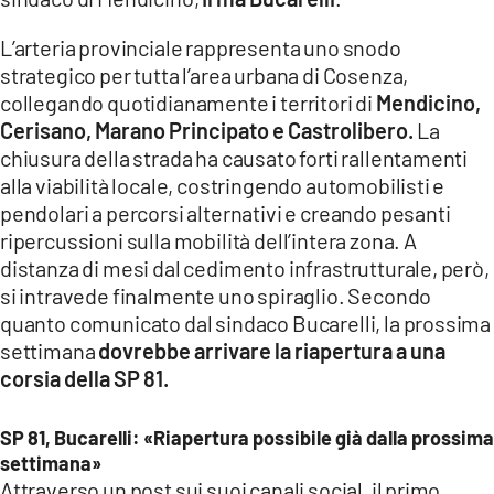
COSENZACHANNEL.IT
L’arteria provinciale rappresenta uno snodo
ILVIBONESE.IT
strategico per tutta l’area urbana di Cosenza,
CATANZAROCHANNEL.IT
collegando quotidianamente i territori di
Mendicino,
Cerisano, Marano Principato e Castrolibero.
La
LACAPITALENEWS.IT
chiusura della strada ha causato forti rallentamenti
alla viabilità locale, costringendo automobilisti e
App
pendolari a percorsi alternativi e creando pesanti
ANDROID
ripercussioni sulla mobilità dell’intera zona. A
APPLE
distanza di mesi dal cedimento infrastrutturale, però,
si intravede finalmente uno spiraglio. Secondo
quanto comunicato dal sindaco Bucarelli, la prossima
settimana
dovrebbe arrivare la riapertura a una
corsia della SP 81.
SP 81, Bucarelli: «Riapertura possibile già dalla prossima
settimana»
Attraverso un post sui suoi canali social, il primo