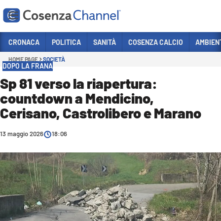
Vai
CRONACA
POLITICA
SANITÀ
COSENZA CALCIO
AMBIEN
HOME PAGE
SOCIETÀ
Sezioni
DOPO LA FRANA
CRONACA
Sp 81 verso la riapertura:
countdown a Mendicino,
POLITICA
Cerisano, Castrolibero e Marano
COSENZA CALCIO
ECONOMIA E LAVORO
13 maggio 2026
18:06
ITALIA MONDO
SANITÀ
SPORT
CULTURA