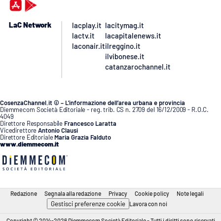
LaC Network
lacplay.it
lacitymag.it
lactv.it
lacapitalenews.it
laconair.it
ilreggino.it
ilvibonese.it
catanzarochannel.it
CosenzaChannel.it © – L’informazione dell’area urbana e provincia
Diemmecom Società Editoriale - reg. trib. CS n. 2709 del 16/12/2009 - R.O.C.
4049
Direttore Responsabile
Francesco Laratta
Vicedirettore
Antonio Clausi
Direttore Editoriale
Maria Grazia Falduto
www.diemmecom.it
Redazione
Segnala alla redazione
Privacy
Cookie policy
Note legali
Gestisci preferenze cookie
Lavora con noi
Copyright © 2014-2026 Diemmecom Società Editoriale - Tutti i diritti sono riservati