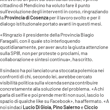
cittadino di Mendicino ha voluto fare il punto
sull’evoluzione degli interventi in corso, ringraziando
la
Provincia di Cosenza
per il lavoro svolto e per il
dialogo istituzionale portato avanti in questi mesi.
«Ringrazio il presidente della Provincia Biagio
Faragalli, con il quale sto interloquendo
quotidianamente, per aver avuto la giusta attenzione
sulla SP81, non per proteste o proclami, ma
collaborazione e sintesi continua», ha scritto.
Il sindaco ha poi lanciato una stoccata polemica nei
confronti di chi, secondo lei, avrebbe cercato
visibilità politica sulla vicenda senza contribuire
concretamente alla soluzione del problema. «A chi
parla di selfie e poi prende meriti non suoi, lascio lo
spazio di qualche like su Facebook», ha affermato. «A
noi sindaci
Lucio Di Gioia, Pino Salerno
e
Ciccio