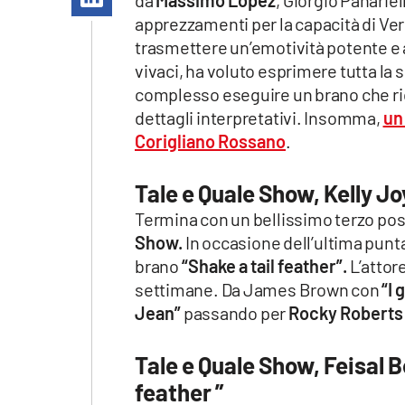
da
Massimo Lopez
, Giorgio Panariel
Apple
apprezzamenti per la capacità di Verd
trasmettere un’emotività potente e a
vivaci, ha voluto esprimere tutta la
complesso eseguire un brano che ri
Vai
dettagli interpretativi. Insomma,
un
Corigliano Rossano
.
Tale e Quale Show, Kelly 
Termina con un bellissimo terzo post
Show.
In occasione dell’ultima punt
brano
“Shake a tail feather”.
L’attor
settimane. Da James Brown con
“I 
Jean”
passando per
Rocky Roberts
Tale e Quale Show, Feisal B
feather ”