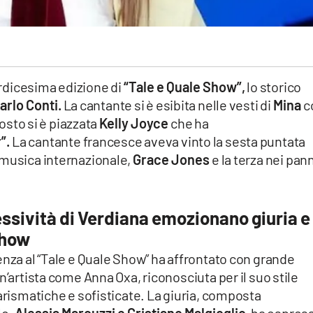
ordicesima edizione di
“Tale e Quale Show”,
lo storico
arlo Conti.
La cantante si è esibita nelle vesti di
Mina
c
osto si è piazzata
Kelly
Joyce
che ha
”.
La cantante francesce aveva vinto la sesta puntata
 musica internazionale,
Grace Jones
e la terza nei pan
essività di Verdiana emozionano giuria e
Show
enza al “Tale e Quale Show” ha affrontato con grande
n’artista come Anna Oxa, riconosciuta per il suo stile
carismatiche e sofisticate. La giuria, composta