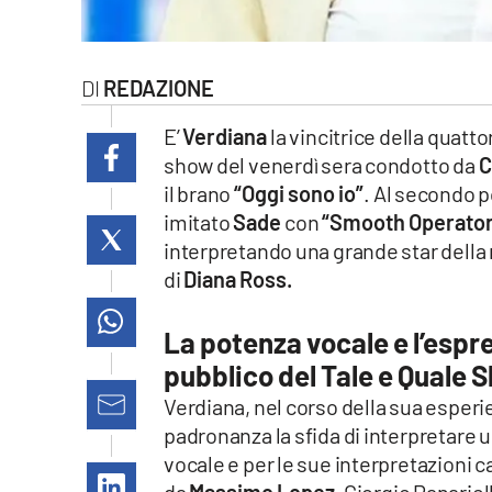
laconair.it
lacitymag.it
REDAZIONE
ilreggino.it
E’
Verdiana
la vincitrice della quatt
show del venerdì sera condotto da
C
cosenzachannel.it
il brano
“Oggi sono io”
. Al secondo p
imitato
Sade
con
“Smooth Operator
ilvibonese.it
interpretando una grande star della
di
Diana Ross.
catanzarochannel.it
La potenza vocale e l’espr
lacapitalenews.it
pubblico del Tale e Quale 
Verdiana, nel corso della sua esperi
App
padronanza la sfida di interpretare u
Android
vocale e per le sue interpretazioni 