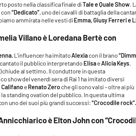
to posto nella classifica finale di
Tale e Quale Show
. 
è
con
“Dedicato”
, uno dei cavalli di battaglia della cant
bbiamo ammirata nelle vesti di
Emma, Giusy Ferreri e L
melia Villano è Loredana Bertè con
Penna.
L’influencer ha imitato
Alexia
con il brano
“Dimm
cantato il pubblico interpretando
Elisa
e
Alicia Keys
.
) chiude al settimo. Il conduttore in questa
o show del venerdì sera di Rai 1 ha imitato diversi
 Califano
e
Renato Zero
che gli sono valsi – oltre ai più
e la standing ovation del pubblico. In questa ultima
con uno dei suoi più grandi successi:
“Crocodile rock”
Annicchiarico è Elton John con “Crocodi