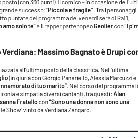
vo posto (con 360 punti). Il comico – in occasione dell’ul
o grande successo:
“Piccola e fragile”
. Tra i personaggi
otto puntate del programma del venerdì sera di Rai 1,
o amo solo te”
e il rapper partenopeo
Geolier
con
“I p’
lo Verdiana: Massimo Bagnato è Drupi co
piazzata all’ultimo posto della classifica. Nell’ultima
glio
(in giuria con Giorgio Panariello, Alessia Marcuzzi e
innamorato di tuo marito”
. Nel corso del programma l
ronia e simpatia diversi cantanti, tra questi:
Alan
sanna Fratello
con
“Sono una donna non sono una
uale Show” vinto da Verdiana Zangaro.