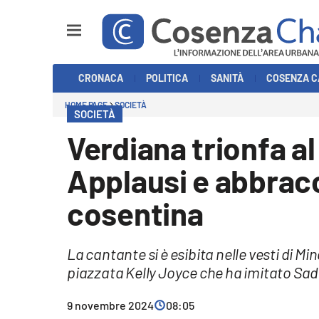
Sezioni
CRONACA
POLITICA
SANITÀ
COSENZA C
Cronaca
HOME PAGE
SOCIETÀ
SOCIETÀ
Politica
Verdiana trionfa al
Cosenza Calcio
Applausi e abbracci
Economia e Lavoro
cosentina
Italia Mondo
La cantante si è esibita nelle vesti di Mi
Sanità
piazzata Kelly Joyce che ha imitato Sa
Sport
9 novembre 2024
08:05