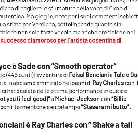
lo,
Alessia Marcuzzi e Cristiano Malgioglio
, ha espres
iana di cogliere le sfumature della voce di Oxa e di
utentica. Malgioglio, noto per i suoi commenti schiett
 sua stima per Verdiana, sottolineando quanto sia
chiede non solo forza vocale ma anche precisione nei
 successo clamoroso per l’artista cosentina di
Joyce è Sade con “Smooth operator”
o (446 punti) l’avventura di
Feisal Bonciani
a
Tale e Qu
ata lo abbiamo ammirato nei panni di
Ray Charles
con i
e ci ha regalato delle ottime performance in queste
got you (i feel good)”
a
Michael Jackson
con
“Billie
con il tormentone senza tempo
“Stasera mi butto”.
onciani è Ray Charles con ” Shake a tail