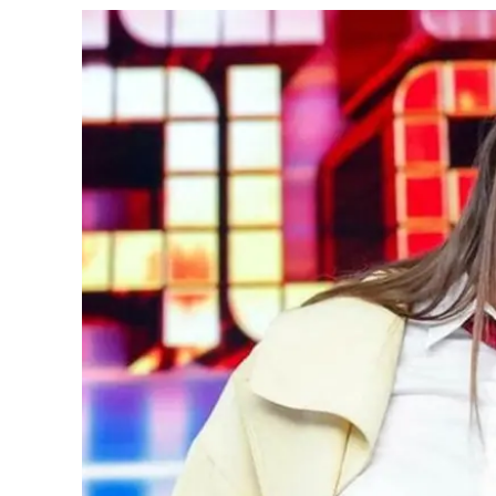
Cultura
Ambiente
Streaming
LaC TV
Lac Network
LaC OnAir
LaC
Network
lacplay.it
lactv.it