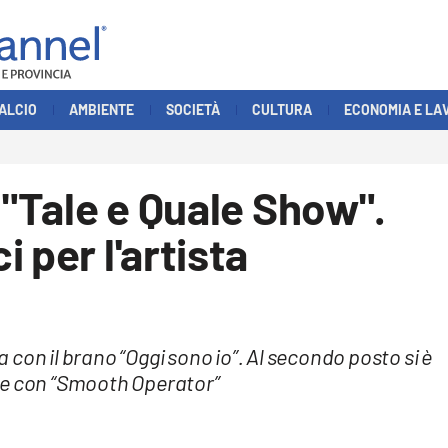
ALCIO
AMBIENTE
SOCIETÀ
CULTURA
ECONOMIA E LA
 "Tale e Quale Show".
 per l'artista
na con il brano “Oggi sono io”. Al secondo posto si è
de con “Smooth Operator”