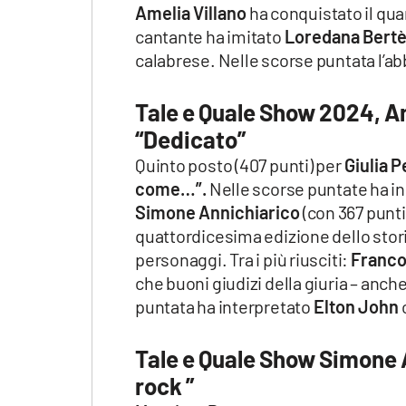
Amelia Villano
ha conquistato il quar
cantante ha imitato
Loredana Bert
calabrese. Nelle scorse puntata l’a
Tale e Quale Show 2024, A
“Dedicato”
Quinto posto (407 punti) per
Giulia 
come…”.
Nelle scorse puntate ha in
Simone Annichiarico
(con 367 punti
quattordicesima edizione dello storic
personaggi. Tra i più riusciti:
Franco
che buoni giudizi della giuria – anch
puntata ha interpretato
Elton John
Tale e Quale Show Simone 
rock ”