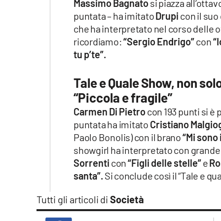
Massimo Bagnato
si piazza all’otta
puntata – ha imitato
Drupi
con il su
che ha interpretato nel corso delle 
ricordiamo:
“Sergio Endrigo”
con
“I
tu p’te”.
Tale e Quale Show, non so
“Piccola e fragile”
Carmen Di Pietro
con 193 punti si è 
puntata ha imitato
Cristiano Malgio
Paolo Bonolis) con il brano
“Mi sono 
showgirl ha interpretato con grande i
Sorrenti
con
“Figli delle stelle”
e
Ro
santa”.
Si conclude così il “Tale e q
Tutti gli articoli di
Società