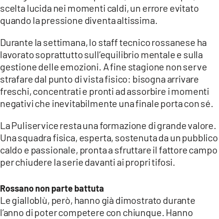
scelta lucida nei momenti caldi, un errore evitato
quando la pressione diventa altissima.
Durante la settimana, lo staff tecnico rossanese ha
lavorato soprattutto sull’equilibrio mentale e sulla
gestione delle emozioni. A fine stagione non serve
strafare dal punto di vista fisico: bisogna arrivare
freschi, concentrati e pronti ad assorbire i momenti
negativi che inevitabilmente una finale porta con sé.
La Puliservice resta una formazione di grande valore.
Una squadra fisica, esperta, sostenuta da un pubblico
caldo e passionale, pronta a sfruttare il fattore campo
per chiudere la serie davanti ai propri tifosi.
Rossano non parte battuta
Le gialloblù, però, hanno già dimostrato durante
l’anno di poter competere con chiunque. Hanno