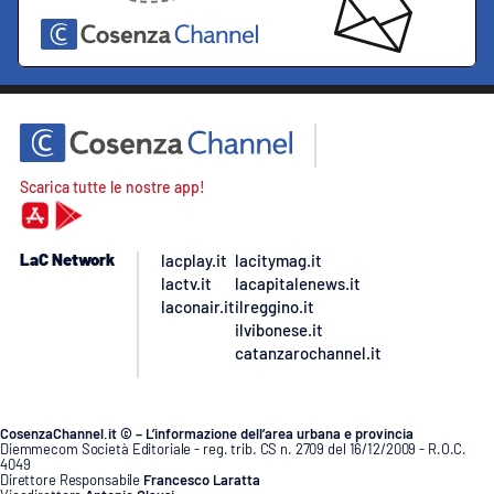
Scarica tutte le nostre app!
LaC Network
lacplay.it
lacitymag.it
lactv.it
lacapitalenews.it
laconair.it
ilreggino.it
ilvibonese.it
catanzarochannel.it
CosenzaChannel.it © – L’informazione dell’area urbana e provincia
Diemmecom Società Editoriale - reg. trib. CS n. 2709 del 16/12/2009 - R.O.C.
4049
Direttore Responsabile
Francesco Laratta