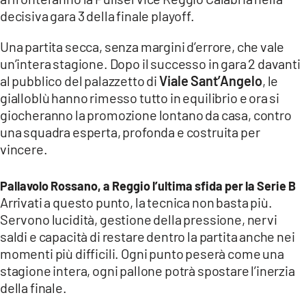
COSENZACHANNEL.IT
decisiva gara 3 della finale playoff.
ILVIBONESE.IT
Una partita secca, senza margini d’errore, che vale
CATANZAROCHANNEL.IT
un’intera stagione. Dopo il successo in gara 2 davanti
al pubblico del palazzetto di
Viale Sant’Angelo
, le
LACAPITALENEWS.IT
gialloblù hanno rimesso tutto in equilibrio e ora si
giocheranno la promozione lontano da casa, contro
App
una squadra esperta, profonda e costruita per
ANDROID
vincere.
APPLE
Pallavolo Rossano, a Reggio l’ultima sfida per la Serie B
Arrivati a questo punto, la tecnica non basta più.
Servono lucidità, gestione della pressione, nervi
saldi e capacità di restare dentro la partita anche nei
momenti più difficili. Ogni punto peserà come una
stagione intera, ogni pallone potrà spostare l’inerzia
della finale.