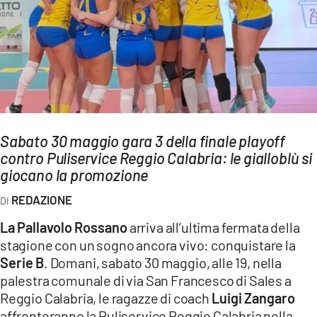
AMBIENTE
Streaming
LAC TV
LAC NETWORK
LAC ONAIR
Sabato 30 maggio gara 3 della finale playoff
contro Puliservice Reggio Calabria: le gialloblù si
LaC
Network
giocano la promozione
LACPLAY.IT
REDAZIONE
LACTV.IT
La Pallavolo Rossano
arriva all’ultima fermata della
LACONAIR.IT
stagione con un sogno ancora vivo: conquistare la
Serie B
. Domani, sabato 30 maggio, alle 19, nella
LACITYMAG.IT
palestra comunale di via San Francesco di Sales a
ILREGGINO.IT
Reggio Calabria, le ragazze di coach
Luigi Zangaro
affronteranno la Puliservice Reggio Calabria nella