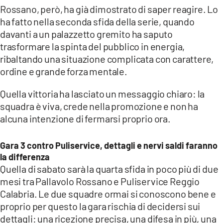
Rossano, però, ha già dimostrato di saper reagire. Lo
ha fatto nella seconda sfida della serie, quando
davanti a un palazzetto gremito ha saputo
trasformare la spinta del pubblico in energia,
ribaltando una situazione complicata con carattere,
ordine e grande forza mentale.
Quella vittoria ha lasciato un messaggio chiaro: la
squadra è viva, crede nella promozione e non ha
alcuna intenzione di fermarsi proprio ora.
Gara 3 contro Puliservice, dettagli e nervi saldi faranno
la differenza
Quella di sabato sarà la quarta sfida in poco più di due
mesi tra Pallavolo Rossano e Puliservice Reggio
Calabria. Le due squadre ormai si conoscono bene e
proprio per questo la gara rischia di decidersi sui
dettagli: una ricezione precisa, una difesa in più, una