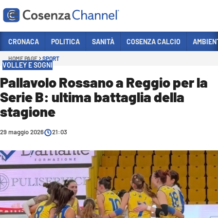
Vai
CRONACA
POLITICA
SANITÀ
COSENZA CALCIO
AMBIEN
HOME PAGE
SPORT
Sezioni
VOLLEY E SOGNI
CRONACA
Pallavolo Rossano a Reggio per la
Serie B: ultima battaglia della
POLITICA
stagione
COSENZA CALCIO
ECONOMIA E LAVORO
29 maggio 2026
21:03
ITALIA MONDO
SANITÀ
SPORT
CULTURA