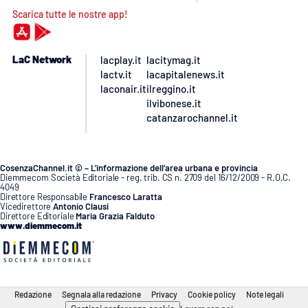
Scarica tutte le nostre app!
LaC Network
lacplay.it
lacitymag.it
lactv.it
lacapitalenews.it
laconair.it
ilreggino.it
ilvibonese.it
catanzarochannel.it
CosenzaChannel.it © – L’informazione dell’area urbana e provincia
Diemmecom Società Editoriale - reg. trib. CS n. 2709 del 16/12/2009 - R.O.C.
4049
Direttore Responsabile
Francesco Laratta
Vicedirettore
Antonio Clausi
Direttore Editoriale
Maria Grazia Falduto
www.diemmecom.it
Redazione
Segnala alla redazione
Privacy
Cookie policy
Note legali