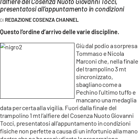
l’alfiere del Cosenza Nuoto Giovanni Tocci,
AMBIENTE
presentatosi all’appuntamento in condizioni
Streaming
REDAZIONE COSENZA CHANNEL
LAC TV
Questo l’ordine d’arrivo delle varie discipline.
LAC NETWORK
Giù dal podio a sorpresa
LAC ONAIR
Tommaso e Nicola
Marconi che, nella finale
del trampolino 3 mt
LaC
Network
sincronizzato,
LACPLAY.IT
sbagliano come a
Pechino l’ultimo tuffo e
LACTV.IT
mancano una medaglia
LACONAIR.IT
data per certa alla vigilia. Fuori dalla finale del
trampolino 1 mt l’alfiere del Cosenza Nuoto Giovanni
LACITYMAG.IT
Tocci, presentatosi all’appuntamento in condizioni
ILREGGINO.IT
fisiche non perfette a causa di un infortunio alla mano
destra che ne ha pregiudicato la preparazione.