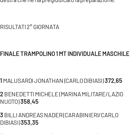
COSENZACHANNEL.IT
ILVIBONESE.IT
CATANZAROCHANNEL.IT
RISULTATI 2° GIORNATA
LACAPITALENEWS.IT
App
FINALE TRAMPOLINO 1 MT INDIVIDUALE MASCHILE
ANDROID
APPLE
1
MALUSARDI JONATHAN (CARLO DIBIASI)
372,65
2
BENEDETTI MICHELE (MARINA MILITARE/LAZIO
NUOTO)
358,45
3
BILLI ANDREAS NADER (CARABINIERI/CARLO
DIBIASI)
353,35