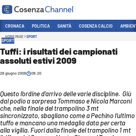
Vai
CRONACA
POLITICA
SANITÀ
COSENZA CALCIO
AMBIEN
HOME PAGE
SPORT
Sezioni
SPORT
CRONACA
Tuffi: i risultati dei campionati
assoluti estivi 2009
POLITICA
COSENZA CALCIO
28 giugno 2009
09:20
ECONOMIA E LAVORO
ITALIA MONDO
Questo l’ordine d’arrivo delle varie discipline. Giù
dal podio a sorpresa Tommaso e Nicola Marconi
SANITÀ
che, nella finale del trampolino 3 mt
sincronizzato, sbagliano come a Pechino l’ultimo
SPORT
tuffo e mancano una medaglia data per certa
CULTURA
alla vigilia. Fuori dalla finale del trampolino 1 mt