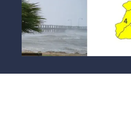
Cultura
Ambiente
Streaming
LaC TV
Lac Network
LaC OnAir
LaC
Network
lacplay.it
lactv.it