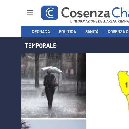
Sezioni
CRONACA
POLITICA
SANITÀ
COSENZA C
Cronaca
TEMPORALE
Politica
Cosenza Calcio
Economia e Lavoro
Italia Mondo
Sanità
Sport