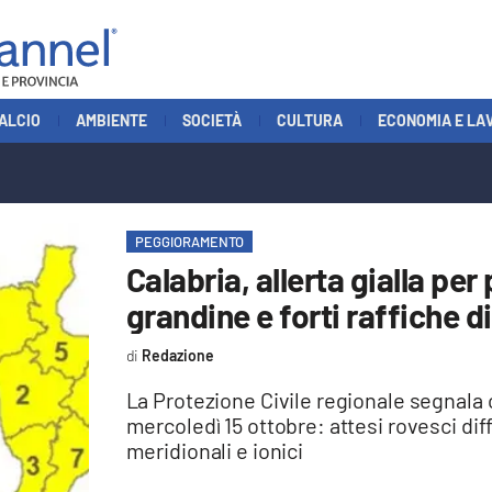
ALCIO
AMBIENTE
SOCIETÀ
CULTURA
ECONOMIA E LA
PEGGIORAMENTO
Calabria, allerta gialla pe
grandine e forti raffiche d
Redazione
La Protezione Civile regionale segnala 
mercoledì 15 ottobre: attesi rovesci dif
meridionali e ionici