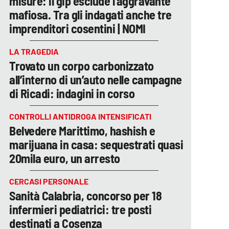
misure: il gip esclude l’aggravante
mafiosa. Tra gli indagati anche tre
imprenditori cosentini | NOMI
LA TRAGEDIA
Trovato un corpo carbonizzato
all’interno di un’auto nelle campagne
di Ricadi: indagini in corso
CONTROLLI ANTIDROGA INTENSIFICATI
Belvedere Marittimo, hashish e
marijuana in casa: sequestrati quasi
20mila euro, un arresto
CERCASI PERSONALE
Sanità Calabria, concorso per 18
infermieri pediatrici: tre posti
destinati a Cosenza