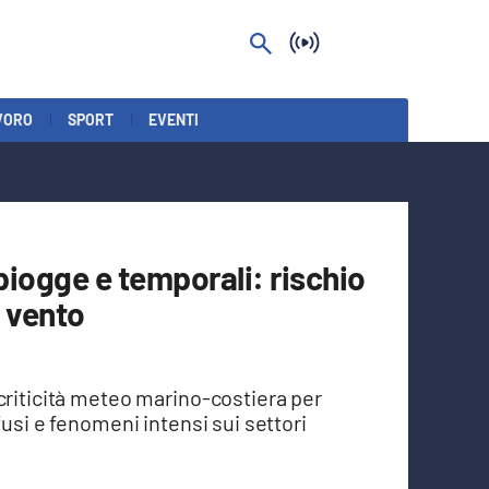
VORO
SPORT
EVENTI
r piogge e temporali: rischio
i vento
criticità meteo marino-costiera per
fusi e fenomeni intensi sui settori