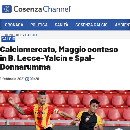
Vai
CRONACA
POLITICA
SANITÀ
COSENZA CALCIO
AMBIEN
HOME PAGE
CALCIO
Sezioni
CALCIO
CRONACA
Calciomercato, Maggio conteso
in B. Lecce-Yalcin e Spal-
POLITICA
Donnarumma
COSENZA CALCIO
ECONOMIA E LAVORO
1 febbraio 2021
09:29
ITALIA MONDO
SANITÀ
SPORT
CULTURA