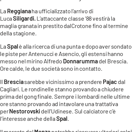
La
Reggiana
ha ufficializzato l’arrivo di
Luca
Siligardi.
L’attaccante classe ‘88 vestirà la
maglia granata in prestito dalCrotone fino al termine
della stagione.
La
Spal
è alla ricerca di una punta e dopo aver sondato
le piste per Antenucci e Asencio, gli estensi hanno
messo nel mirino Alfredo
Donnarumma
del Brescia.
Ore calde, le due società sono in contatto.
Il
Brescia
sarebbe vicinissimo a prendere
Pajac
dal
Cagliari. Le rondinelle stanno provando a chiudere
prima del gong finale. Sempre i lombardi nelle ultime
ore stanno provando ad intavolare una trattativa
per
Nestorovski
dell’Udinese. Sul calciatore c’è
l’interesse anche della
Spal
.
Il mercato del
Monza
potrebbe riservare ulteriori colpi