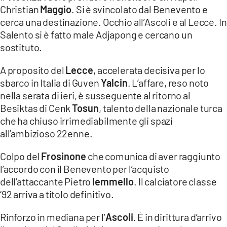
COSENZACHANNEL.IT
Christian
Maggio
. Si è svincolato dal Benevento e
cerca una destinazione. Occhio all’Ascoli e al Lecce. In
ILVIBONESE.IT
Salento si è fatto male Adjapong e cercano un
CATANZAROCHANNEL.IT
sostituto.
LACAPITALENEWS.IT
A proposito del
Lecce
, accelerata decisiva per lo
sbarco in Italia di Guven
Yalcin
. L’affare, reso noto
App
nella serata di ieri, è susseguente al ritorno al
ANDROID
Besiktas di Cenk
Tosun
, talento della nazionale turca
che ha chiuso irrimediabilmente gli spazi
APPLE
all’ambizioso 22enne.
Colpo del
Frosinone
che comunica di aver raggiunto
l’accordo con il Benevento per l’acquisto
dell’attaccante Pietro
Iemmello
. Il calciatore classe
‘92 arriva a titolo definitivo.
Rinforzo in mediana per l’
Ascoli
. È in dirittura d’arrivo