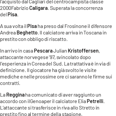
l’acquisto dal Cagliari del centrocampista classe
2000Fabrizio
Caligara
. Superata la concorrenza
del
Pisa
.
A sua volta il
Pisa
ha preso dal Frosinone il difensore
Andrea
Beghetto
. Il calciatore arriva in Toscana in
prestito con obbligo di riscatto.
In arrivo in casa
Pescara
Julian
Kristoffersen
,
attaccante norvegese ’97, svincolato dopo
l’esperienza in Corea del Sud. La trattativa è in via di
definizione. Il giocatore ha già svolto le visite
mediche e nelle prossime ore ci saranno le firme sui
contratti.
La
Reggina
ha comunicato di aver raggiunto un
accordo con ilGenoaper il calciatore Elia
Petrelli
.
L’attaccante si trasferisce in riva allo Stretto in
prestito fino al termine della stagione.