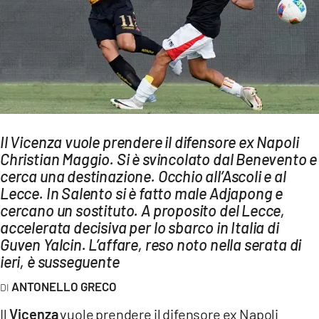
AMBIENTE
Streaming
LAC TV
LAC NETWORK
LAC ONAIR
Il Vicenza vuole prendere il difensore ex Napoli
Christian Maggio. Si è svincolato dal Benevento e
LaC
Network
cerca una destinazione. Occhio all’Ascoli e al
Lecce. In Salento si è fatto male Adjapong e
LACPLAY.IT
cercano un sostituto. A proposito del Lecce,
LACTV.IT
accelerata decisiva per lo sbarco in Italia di
Guven Yalcin. L’affare, reso noto nella serata di
LACONAIR.IT
ieri, è susseguente
LACITYMAG.IT
ANTONELLO GRECO
ILREGGINO.IT
Il
Vicenza
vuole prendere il difensore ex Napoli