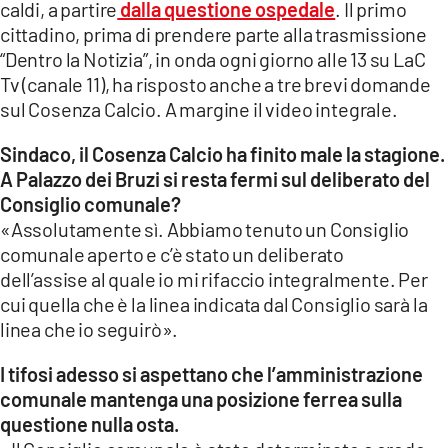
COSENZACHANNEL.IT
caldi, a partire
dalla questione ospedale
. Il primo
cittadino, prima di prendere parte alla trasmissione
ILVIBONESE.IT
“Dentro la Notizia”, in onda ogni giorno alle 13 su LaC
CATANZAROCHANNEL.IT
Tv (canale 11), ha risposto anche a tre brevi domande
sul Cosenza Calcio. A margine il video integrale.
LACAPITALENEWS.IT
Sindaco, il Cosenza Calcio ha finito male la stagione.
App
A Palazzo dei Bruzi si resta fermi sul deliberato del
Consiglio comunale?
ANDROID
«Assolutamente sì. Abbiamo tenuto un Consiglio
APPLE
comunale aperto e c’è stato un deliberato
dell’assise al quale io mi rifaccio integralmente. Per
cui quella che è la linea indicata dal Consiglio sarà la
linea che io seguirò».
I tifosi adesso si aspettano che l’amministrazione
comunale mantenga una posizione ferrea sulla
questione nulla osta.