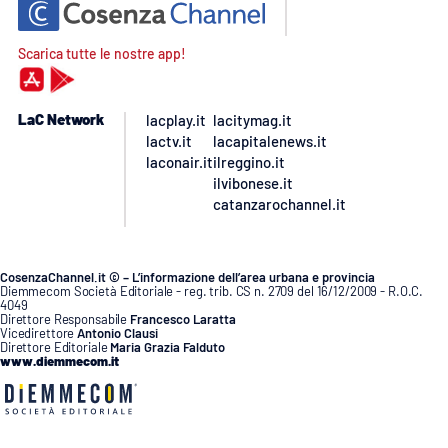
Scarica tutte le nostre app!
LaC Network
lacplay.it
lacitymag.it
lactv.it
lacapitalenews.it
laconair.it
ilreggino.it
ilvibonese.it
catanzarochannel.it
CosenzaChannel.it © – L’informazione dell’area urbana e provincia
Diemmecom Società Editoriale - reg. trib. CS n. 2709 del 16/12/2009 - R.O.C.
4049
Direttore Responsabile
Francesco Laratta
Vicedirettore
Antonio Clausi
Direttore Editoriale
Maria Grazia Falduto
www.diemmecom.it