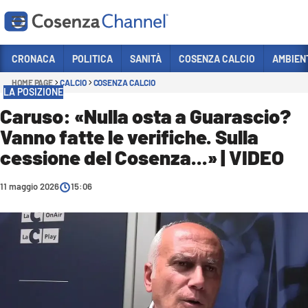
Vai
CRONACA
POLITICA
SANITÀ
COSENZA CALCIO
AMBIEN
HOME PAGE
CALCIO
COSENZA CALCIO
Sezioni
LA POSIZIONE
CRONACA
Caruso: «Nulla osta a Guarascio?
Vanno fatte le verifiche. Sulla
POLITICA
cessione del Cosenza...» | VIDEO
COSENZA CALCIO
ECONOMIA E LAVORO
11 maggio 2026
15:06
ITALIA MONDO
SANITÀ
SPORT
CULTURA