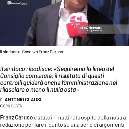
AMBIENTE
Streaming
LAC TV
LAC NETWORK
LAC ONAIR
Il sindaco di Cosenza Franz Caruso
LaC
Il sindaco ribadisce: «Seguiremo la linea del
Network
Consiglio comunale: il risultato di questi
LACPLAY.IT
controlli guiderà anche l’amministrazione nel
LACTV.IT
rilasciare o meno il nulla osta»
LACONAIR.IT
ANTONIO CLAUSI
GIORNALISTA
LACITYMAG.IT
Franz Caruso
è stato in mattinata ospite della nostra
ILREGGINO.IT
redazione per fare il punto su una serie di argomenti