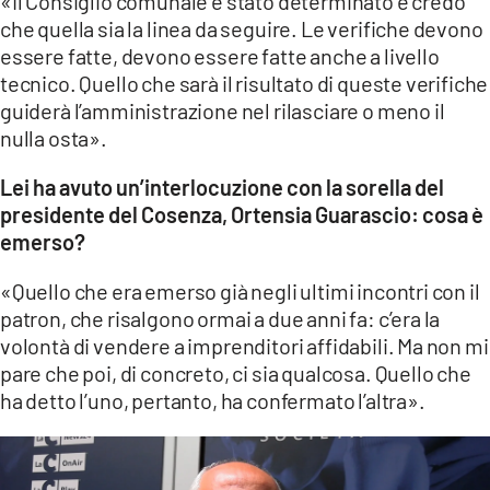
«Il Consiglio comunale è stato determinato e credo
che quella sia la linea da seguire. Le verifiche devono
essere fatte, devono essere fatte anche a livello
tecnico. Quello che sarà il risultato di queste verifiche
guiderà l’amministrazione nel rilasciare o meno il
nulla osta».
Lei ha avuto un’interlocuzione con la sorella del
presidente del Cosenza, Ortensia Guarascio: cosa è
emerso?
«Quello che era emerso già negli ultimi incontri con il
patron, che risalgono ormai a due anni fa: c’era la
volontà di vendere a imprenditori affidabili. Ma non mi
pare che poi, di concreto, ci sia qualcosa. Quello che
ha detto l’uno, pertanto, ha confermato l’altra».