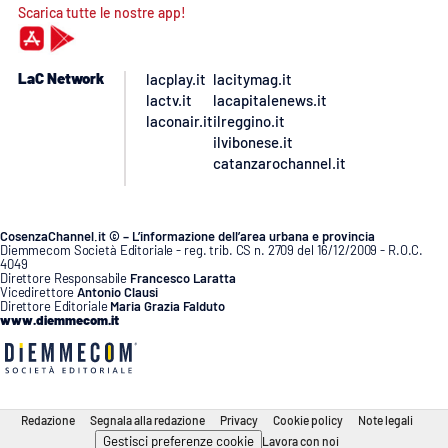
Scarica tutte le nostre app!
LaC Network
lacplay.it
lacitymag.it
lactv.it
lacapitalenews.it
laconair.it
ilreggino.it
ilvibonese.it
catanzarochannel.it
CosenzaChannel.it © – L’informazione dell’area urbana e provincia
Diemmecom Società Editoriale - reg. trib. CS n. 2709 del 16/12/2009 - R.O.C.
4049
Direttore Responsabile
Francesco Laratta
Vicedirettore
Antonio Clausi
Direttore Editoriale
Maria Grazia Falduto
www.diemmecom.it
Redazione
Segnala alla redazione
Privacy
Cookie policy
Note legali
Gestisci preferenze cookie
Lavora con noi