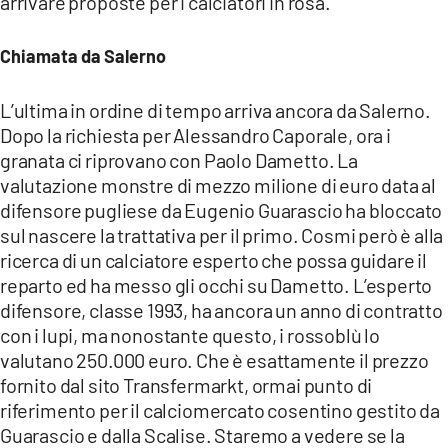
arrivare proposte per i calciatori in rosa.
COSENZACHANNEL.IT
ILVIBONESE.IT
Chiamata da Salerno
CATANZAROCHANNEL.IT
L’ultima in ordine di tempo arriva ancora da Salerno.
LACAPITALENEWS.IT
Dopo la richiesta per Alessandro Caporale, ora i
granata ci riprovano con Paolo Dametto. La
App
valutazione monstre di mezzo milione di euro data al
ANDROID
difensore pugliese da Eugenio Guarascio ha bloccato
sul nascere la trattativa per il primo. Cosmi però è alla
APPLE
ricerca di un calciatore esperto che possa guidare il
reparto ed ha messo gli occhi su Dametto. L’esperto
difensore, classe 1993, ha ancora un anno di contratto
con i lupi, ma nonostante questo, i rossoblù lo
valutano 250.000 euro. Che è esattamente il prezzo
fornito dal sito Transfermarkt, ormai punto di
riferimento per il calciomercato cosentino gestito da
Guarascio e dalla Scalise. Staremo a vedere se la