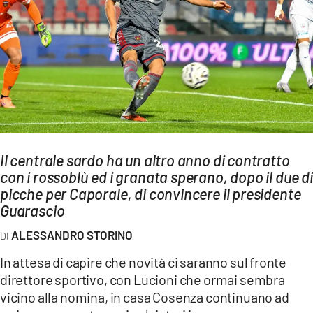
AMBIENTE
Streaming
LAC TV
LAC NETWORK
LAC ONAIR
LaC
Il centrale sardo ha un altro anno di contratto
Network
con i rossoblù ed i granata sperano, dopo il due di
LACPLAY.IT
picche per Caporale, di convincere il presidente
Guarascio
LACTV.IT
ALESSANDRO STORINO
LACONAIR.IT
In attesa di capire che novità ci saranno sul fronte
LACITYMAG.IT
direttore sportivo, con Lucioni che ormai sembra
ILREGGINO.IT
vicino alla nomina, in casa Cosenza continuano ad