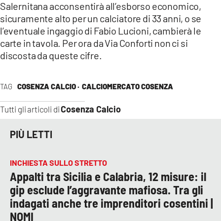
Salernitana acconsentirà all’esborso economico,
sicuramente alto per un calciatore di 33 anni, o se
l’eventuale ingaggio di Fabio Lucioni, cambierà le
carte in tavola. Per ora da Via Conforti non ci si
discosta da queste cifre.
TAG
COSENZA CALCIO ·
CALCIOMERCATO COSENZA
Cosenza Calcio
Tutti gli articoli di
PIÙ LETTI
INCHIESTA SULLO STRETTO
Appalti tra Sicilia e Calabria, 12 misure: il
gip esclude l’aggravante mafiosa. Tra gli
indagati anche tre imprenditori cosentini |
NOMI