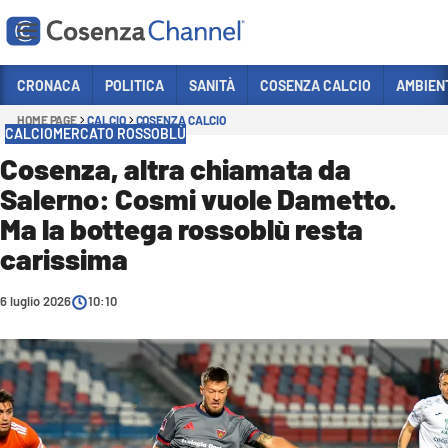
Vai
CRONACA
POLITICA
SANITÀ
COSENZA CALCIO
AMBIEN
HOME PAGE
CALCIO
COSENZA CALCIO
Sezioni
CALCIOMERCATO ROSSOBLÙ
CRONACA
Cosenza, altra chiamata da
Salerno: Cosmi vuole Dametto.
POLITICA
Ma la bottega rossoblù resta
COSENZA CALCIO
carissima
ECONOMIA E LAVORO
6 luglio 2026
ITALIA MONDO
10:10
SANITÀ
SPORT
CULTURA