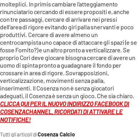
molteplici. In primis cambiare l’atteggiamento
rinunciatario cercando di essere propositi e, anche
con tre passaggi, cercare di arrivare nei pressi
dell’area di rigore evitando giri palla snervanti e poco
produttivi. Cercare di avere almeno un
centrocampista uno capace di attaccare gli spazi (e se
fosse Fornito?) e un altro pronto a verticalizzare. Se
proprio Cori deve giocare bisogna cercare di avere un
uomo di spinta pronto a guadagnare il fondo per
crossare in area di rigore. Sovrapposizioni,
verticalizzazione, movimenti senza palla,
inserimenti. Il Cosenza non è senza giocatori
adeguati, il Cosenza è senza un gioco. Che sia chiaro.
CLICCA QUI PER IL NUOVO INDIRIZZO FACEBOOK DI
COSENZACHANNEL. RICORDATI DI ATTIVARE LE
NOTIFICHE!
Cosenza Calcio
Tutti gli articoli di