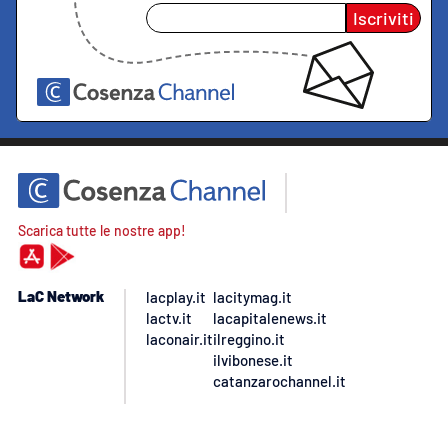
Iscriviti
Scarica tutte le nostre app!
LaC Network
lacplay.it
lacitymag.it
lactv.it
lacapitalenews.it
laconair.it
ilreggino.it
ilvibonese.it
catanzarochannel.it