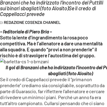
AMBIENTE
Branzani che ha indirizzato l’incontro del Puttilli
sui binari sbagliati (foto Alosito)Se il credo di
Cappellacci prevede
Streaming
LAC TV
REDAZIONE COSENZA CHANNEL
LAC NETWORK
– l’editoriale di Piero Bria –
Sotto la lente d’ingrandimento la rosa poco
LAC ONAIR
competitiva. Ma è l’allenatore a dare una mentalità
alla squadra. E quando “provi a non prenderle” il
LaC
rischio è di stravolgere l’autostima del gruppo.
Network
LACPLAY.IT
Il gol di Branzani che ha indirizzato l’incontro del Put
LACTV.IT
sbagliati (foto Alosito)
Se il credo di Cappellacci prevede il “prima non
LACONAIR.IT
prenderle” crediamo sia consigliabile, soprattutto da
LACITYMAG.IT
parte di Guarascio, far riflettere l’allenatore e cercare
di rivedere un minimo i piani. Perché un anno fa era
ILREGGINO.IT
tutt’altro campionato. Cullarsi pensando che ci siano