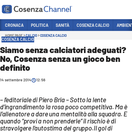
Vai
CRONACA
POLITICA
SANITÀ
COSENZA CALCIO
AMBIEN
HOME PAGE
CALCIO
COSENZA CALCIO
Sezioni
COSENZA CALCIO
CRONACA
Siamo senza calciatori adeguati?
No, Cosenza senza un gioco ben
POLITICA
definito
COSENZA CALCIO
ECONOMIA E LAVORO
14 settembre 2014
12:56
ITALIA MONDO
– l’editoriale di Piero Bria – Sotto la lente
SANITÀ
d’ingrandimento la rosa poco competitiva. Ma è
SPORT
l’allenatore a dare una mentalità alla squadra. E
quando “provi a non prenderle” il rischio è di
CULTURA
stravolgere l’autostima del gruppo.Il gol di