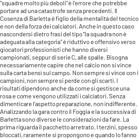
COSENZACHANNEL.IT
“squadre molto più deboli” è l’errore che potrebbe
portare ad una catastrofe senza precedenti. Il
ILVIBONESE.IT
Cosenza di Barletta
è figlio della mentalità del tecnico
CATANZAROCHANNEL.IT
e non della forza dei calciatori. Anche in questo caso
nascondersi dietro frasi del tipo “la squadra non è
LACAPITALENEWS.IT
adeguata alla categoria” è riduttivo e offensivo verso
giocatori professionisti che hanno diversi
App
campionati, seppur di serie C, alle spalle. Bisogna
ANDROID
necessariamente capire che nel calcio non si vince
sulla carta bensì sul campo. Non sempre si vince con i
APPLE
campioni, non sempre si perde con gli scarti. I
risultati dipendono anche da come si gestisce una
rosa e come vengono utilizzati i calciatori. Senza
dimenticare l’aspetto preparazione, non indifferente.
Analizzando la gara contro il Foggia e la successiva di
Barletta sono diverse le considerazioni da fare. La
prima riguarda il pacchetto arretrato. I terzini, spesso
bloccati, raramente si propongono e quando lo fanno