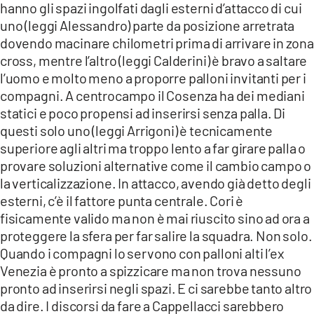
hanno gli spazi ingolfati dagli esterni d’attacco di cui
uno (leggi Alessandro) parte da posizione arretrata
dovendo macinare chilometri prima di arrivare in zona
cross, mentre l’altro (leggi Calderini) è bravo a saltare
l’uomo e molto meno a proporre palloni invitanti per i
compagni. A centrocampo il Cosenza ha dei mediani
statici e poco propensi ad inserirsi senza palla. Di
questi solo uno (leggi Arrigoni) è tecnicamente
superiore agli altri ma troppo lento a far girare palla o
provare soluzioni alternative come il cambio campo o
la verticalizzazione. In attacco, avendo già detto degli
esterni, c’è il fattore punta centrale. Cori è
fisicamente valido ma non è mai riuscito sino ad ora a
proteggere la sfera per far salire la squadra. Non solo.
Quando i compagni lo servono con palloni alti l’ex
Venezia è pronto a spizzicare ma non trova nessuno
pronto ad inserirsi negli spazi. E ci sarebbe tanto altro
da dire. I discorsi da fare a Cappellacci sarebbero