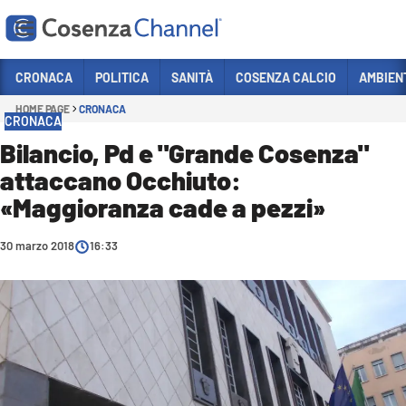
Vai
CRONACA
POLITICA
SANITÀ
COSENZA CALCIO
AMBIEN
HOME PAGE
CRONACA
Sezioni
CRONACA
CRONACA
Bilancio, Pd e "Grande Cosenza"
attaccano Occhiuto:
POLITICA
«Maggioranza cade a pezzi»
COSENZA CALCIO
ECONOMIA E LAVORO
30 marzo 2018
16:33
ITALIA MONDO
SANITÀ
SPORT
CULTURA