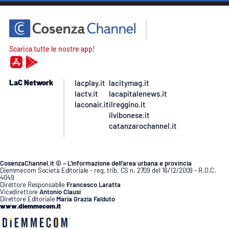
Scarica tutte le nostre app!
LaC Network
lacplay.it
lacitymag.it
lactv.it
lacapitalenews.it
laconair.it
ilreggino.it
ilvibonese.it
catanzarochannel.it
CosenzaChannel.it © – L’informazione dell’area urbana e provincia
Diemmecom Società Editoriale - reg. trib. CS n. 2709 del 16/12/2009 - R.O.C.
4049
Direttore Responsabile
Francesco Laratta
Vicedirettore
Antonio Clausi
Direttore Editoriale
Maria Grazia Falduto
www.diemmecom.it