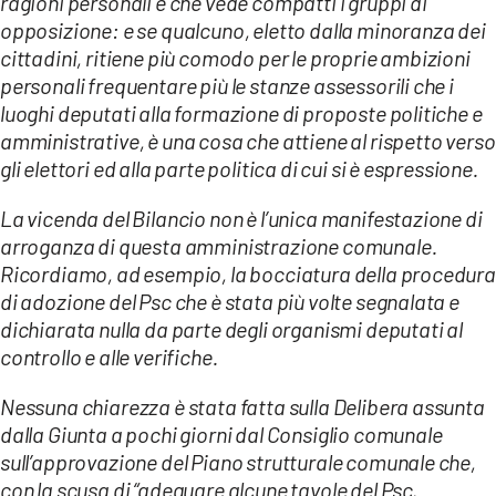
ragioni personali e che vede compatti i gruppi di
opposizione: e se qualcuno, eletto dalla minoranza dei
cittadini, ritiene più comodo per le proprie ambizioni
personali frequentare più le stanze assessorili che i
luoghi deputati alla formazione di proposte politiche e
amministrative, è una cosa che attiene al rispetto verso
gli elettori ed alla parte politica di cui si è espressione.
La vicenda del Bilancio non è l’unica manifestazione di
arroganza di questa amministrazione comunale.
Ricordiamo, ad esempio, la bocciatura della procedura
di adozione del Psc che è stata più volte segnalata e
dichiarata nulla da parte degli organismi deputati al
controllo e alle verifiche.
Nessuna chiarezza è stata fatta sulla Delibera assunta
dalla Giunta a pochi giorni dal Consiglio comunale
sull’approvazione del Piano strutturale comunale che,
con la scusa di “adeguare alcune tavole del Psc,