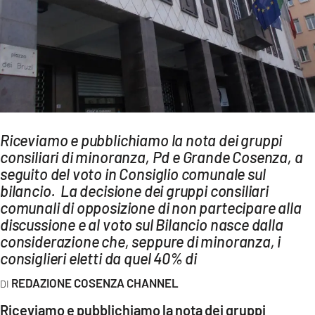
AMBIENTE
Streaming
LAC TV
LAC NETWORK
LAC ONAIR
Riceviamo e pubblichiamo la nota dei gruppi
consiliari di minoranza, Pd e Grande Cosenza, a
LaC
Network
seguito del voto in Consiglio comunale sul
bilancio. La decisione dei gruppi consiliari
LACPLAY.IT
comunali di opposizione di non partecipare alla
LACTV.IT
discussione e al voto sul Bilancio nasce dalla
considerazione che, seppure di minoranza, i
LACONAIR.IT
consiglieri eletti da quel 40% di
LACITYMAG.IT
REDAZIONE COSENZA CHANNEL
ILREGGINO.IT
Riceviamo e pubblichiamo la nota dei gruppi