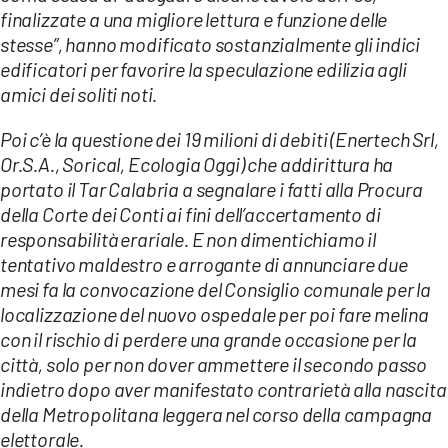
finalizzate a una migliore lettura e funzione delle
stesse”, hanno modificato sostanzialmente gli indici
edificatori per favorire la speculazione edilizia agli
amici dei soliti noti.
Poi c’è la questione dei 19 milioni di debiti (Enertech Srl,
Or.S.A., Sorical, Ecologia Oggi) che addirittura ha
portato il Tar Calabria a segnalare i fatti alla Procura
della Corte dei Conti ai fini dell’accertamento di
responsabilità erariale. E non dimentichiamo il
tentativo maldestro e arrogante di annunciare due
mesi fa la convocazione del Consiglio comunale per la
localizzazione del nuovo ospedale per poi fare melina
con il rischio di perdere una grande occasione per la
città, solo per non dover ammettere il secondo passo
indietro dopo aver manifestato contrarietà alla nascita
della Metropolitana leggera nel corso della campagna
elettorale.