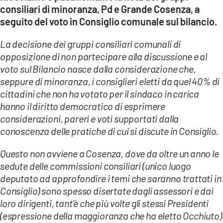
COSENZACHANNEL.IT
consiliari di minoranza, Pd e Grande Cosenza, a
seguito del voto in Consiglio comunale sul bilancio.
ILVIBONESE.IT
CATANZAROCHANNEL.IT
La decisione dei gruppi consiliari comunali di
opposizione di non partecipare alla discussione e al
LACAPITALENEWS.IT
voto sul Bilancio nasce dalla considerazione che,
seppure di minoranza, i consiglieri eletti da quel 40% di
App
cittadini che non ha votato per il sindaco in carica
ANDROID
hanno il diritto democratico di esprimere
considerazioni, pareri e voti supportati dalla
APPLE
conoscenza delle pratiche di cui si discute in Consiglio.
Questo non avviene a Cosenza, dove da oltre un anno le
sedute delle commissioni consiliari (unico luogo
deputato ad approfondire i temi che saranno trattati in
Consiglio) sono spesso disertate dagli assessori e dai
loro dirigenti, tant’è che più volte gli stessi Presidenti
(espressione della maggioranza che ha eletto Occhiuto)