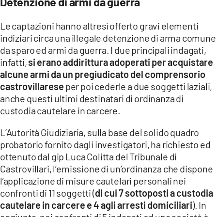
Detenzione di armi da guerra
Le captazioni hanno altresì offerto gravi elementi
indiziari circa una illegale detenzione di arma comune
da sparo ed armi da guerra. I due principali indagati,
infatti,
si erano addirittura adoperati per acquistare
alcune armi da un pregiudicato del comprensorio
castrovillarese
per poi cederle a due soggetti laziali,
anche questi ultimi destinatari di ordinanza di
custodia cautelare in carcere.
L’Autorità Giudiziaria, sulla base del solido quadro
probatorio fornito dagli investigatori, ha richiesto ed
ottenuto dal gip Luca Colitta del Tribunale di
Castrovillari, l’emissione di un’ordinanza che dispone
l’applicazione di misure cautelari personali nei
confronti di 11 soggetti (
di cui 7 sottoposti a custodia
cautelare in carcere e 4 agli arresti domiciliari
). In
aggiunta, nei confronti di 5 indagati ed una società è