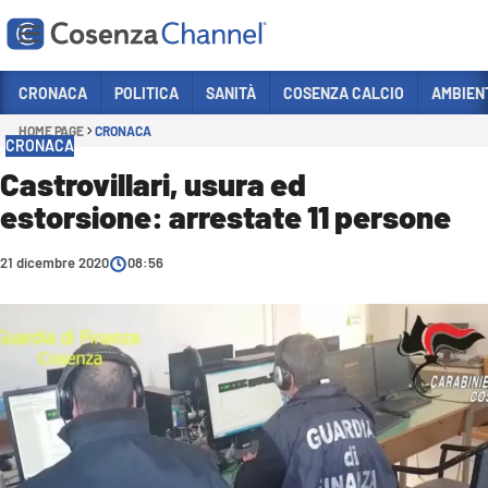
Vai
CRONACA
POLITICA
SANITÀ
COSENZA CALCIO
AMBIEN
HOME PAGE
CRONACA
Sezioni
CRONACA
CRONACA
Castrovillari, usura ed
estorsione: arrestate 11 persone
POLITICA
COSENZA CALCIO
21 dicembre 2020
08:56
ECONOMIA E LAVORO
ITALIA MONDO
SANITÀ
SPORT
CULTURA