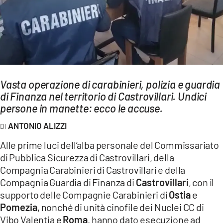
AMBIENTE
Streaming
LAC TV
LAC NETWORK
LAC ONAIR
Vasta operazione di carabinieri, polizia e guardia
di Finanza nel territorio di Castrovillari. Undici
persone in manette: ecco le accuse.
LaC
Network
ANTONIO ALIZZI
LACPLAY.IT
Alle prime luci dell’alba personale del Commissariato
LACTV.IT
di Pubblica Sicurezza di Castrovillari, della
Compagnia Carabinieri di Castrovillari e della
LACONAIR.IT
Compagnia Guardia di Finanza di
Castrovillari
, con il
LACITYMAG.IT
supporto delle Compagnie Carabinieri di
Ostia
e
Pomezia
, nonché di unità cinofile dei Nuclei CC di
ILREGGINO.IT
Vibo Valentia e
Roma
, hanno dato esecuzione ad