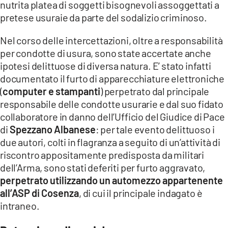
nutrita platea di soggetti bisognevoli assoggettati a
pretese usuraie da parte del sodalizio criminoso.
Nel corso delle intercettazioni, oltre a responsabilità
per condotte di usura, sono state accertate anche
ipotesi delittuose di diversa natura. E’ stato infatti
documentato il furto di apparecchiature elettroniche
(
computer e stampanti
) perpetrato dal principale
responsabile delle condotte usurarie e dal suo fidato
collaboratore in danno dell’Ufficio del Giudice di Pace
di
Spezzano Albanese
: per tale evento delittuoso i
due autori, colti in flagranza a seguito di un’attività di
riscontro appositamente predisposta da militari
dell’Arma, sono stati deferiti per furto aggravato,
perpetrato utilizzando un automezzo appartenente
all’ASP di Cosenza
, di cui il principale indagato è
intraneo.