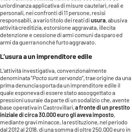
COSENZACHANNEL.IT
un’ordinanza applicativa di misure cautelari, reali e
personali, nei confronti di 11 persone, resisi
ILVIBONESE.IT
responsabili, a vario titolo dei reati di
usura
, abusiva
CATANZAROCHANNEL.IT
attività creditizia, estorsione aggravata, illecita
detenzione e cessione di armi comuni da sparo ed
LACAPITALENEWS.IT
armi da guerra nonché furto aggravato.
App
L’usura a un imprenditore edile
ANDROID
L’attività investigativa, convenzionalmente
APPLE
denominata “
Pacta sunt servanda
”, trae origine da una
prima denuncia sporta da un imprenditore edile il
quale esponeva di essere stato assoggettato a
pressioni usuraie da parte di un sodalizio che, avente
base operativa in Castrovillari,
a fronte di un prestito
iniziale di circa 30.000 euro gli aveva imposto
,
mediante gravi minacce, la restituzione, nel periodo
dal 2012 al 2018, di una somma di oltre 250.000 euro in