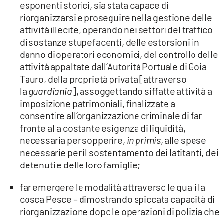
esponenti storici, sia stata capace di
riorganizzarsi e proseguire nella gestione delle
attività illecite, operando nei settori del traffico
di sostanze stupefacenti, delle estorsioni in
danno di operatori economici, del controllo delle
attività appaltate dall’Autorità Portuale di Goia
Tauro, della proprietà privata [attraverso
la
guardiania
], assoggettando siffatte attività a
imposizione patrimoniali, finalizzate a
consentire all’organizzazione criminale di far
fronte alla costante esigenza di liquidità,
necessaria per sopperire,
in primis
, alle spese
necessarie per il sostentamento dei latitanti, dei
detenuti e delle loro famiglie;
far emergere le modalità attraverso le quali la
cosca Pesce – dimostrando spiccata capacità di
riorganizzazione dopo le operazioni di polizia che