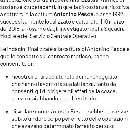
COSENZACHANNEL.IT
sostanze stupefacenti. In quella circostanza, riusciva
ILVIBONESE.IT
a sottrarsi alla cattura
Antonino Pesce
, classe 1992,
successivamente localizzato e catturato il 10 marzo
CATANZAROCHANNEL.IT
del 2018, a Rosarno dagli investigatori della Squadra
LACAPITALENEWS.IT
Mobile e del Servizio Centrale Operativo.
Le indagini finalizzate alla cattura di Antonino Pesce e
App
quelle condotte sul contesto mafioso, hanno
ANDROID
consentito di:
APPLE
ricostruire l’articolata rete deifiancheggiatori
che hanno favorito la sua latitanza, tanto da
consentirgli di dirigere gli affari della cosca,
senza mai abbandonare il territorio;
disvelare come la cosca Pesce, sebbene avesse
subito un duro colpo per effetto delle operazioni
che avevano determinato l’arresto dei suoi