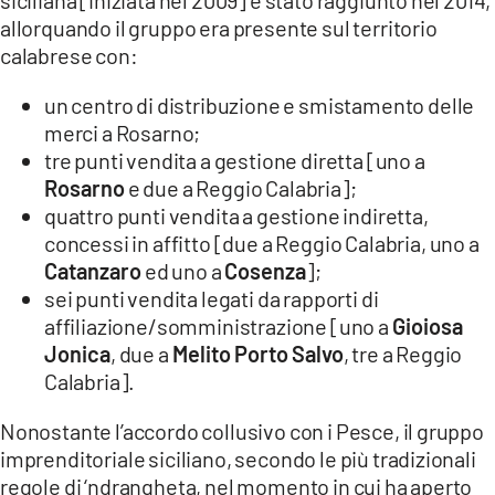
allorquando il gruppo era presente sul territorio
calabrese con:
un centro di distribuzione e smistamento delle
merci a Rosarno;
tre punti vendita a gestione diretta [uno a
Rosarno
e due a Reggio Calabria];
quattro punti vendita a gestione indiretta,
concessi in affitto [due a Reggio Calabria, uno a
Catanzaro
ed uno a
Cosenza
];
sei punti vendita legati da rapporti di
affiliazione/somministrazione [uno a
Gioiosa
Jonica
, due a
Melito Porto Salvo
, tre a Reggio
Calabria].
Nonostante l’accordo collusivo con i Pesce, il gruppo
imprenditoriale siciliano, secondo le più tradizionali
regole di ‘ndrangheta, nel momento in cui ha aperto