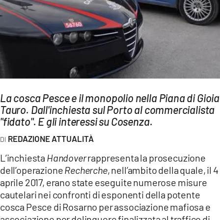
AMBIENTE
Streaming
LAC TV
LAC NETWORK
LAC ONAIR
La cosca Pesce e il monopolio nella Piana di Gioia
Tauro. Dall'inchiesta sul Porto al commercialista
LaC
Network
"fidato". E gli interessi su Cosenza.
LACPLAY.IT
REDAZIONE ATTUALITÀ
LACTV.IT
L’inchiesta
Handover
rappresenta la prosecuzione
LACONAIR.IT
dell’operazione
Recherche
, nell’ambito della quale, il 4
aprile 2017, erano state eseguite numerose misure
LACITYMAG.IT
cautelari nei confronti di esponenti della potente
ILREGGINO.IT
cosca Pesce di Rosarno per associazione mafiosa e
associazione per delinquere finalizzata al traffico di