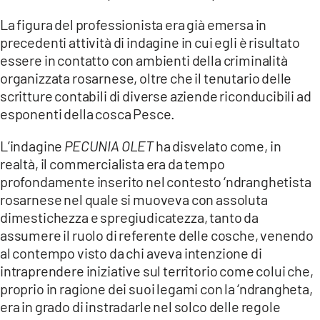
La figura del professionista era già emersa in
precedenti attività di indagine in cui egli è risultato
essere in contatto con ambienti della criminalità
organizzata rosarnese, oltre che il tenutario delle
scritture contabili di diverse aziende riconducibili ad
esponenti della cosca Pesce.
L’indagine
PECUNIA OLET
ha disvelato come, in
realtà, il commercialista era da tempo
profondamente inserito nel contesto ‘ndranghetista
rosarnese nel quale si muoveva con assoluta
dimestichezza e spregiudicatezza, tanto da
assumere il ruolo di referente delle cosche, venendo
al contempo visto da chi aveva intenzione di
intraprendere iniziative sul territorio come colui che,
proprio in ragione dei suoi legami con la ‘ndrangheta,
era in grado di instradarle nel solco delle regole