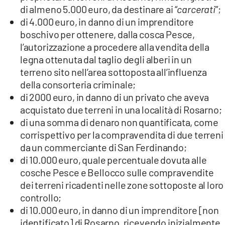
di almeno 5.000 euro, da destinare ai “
carcerati
”;
di 4.000 euro, in danno di un imprenditore
boschivo per ottenere, dalla cosca Pesce,
l’autorizzazione a procedere alla vendita della
legna ottenuta dal taglio degli alberi in un
terreno sito nell’area sottoposta all’influenza
della consorteria criminale;
di 2000 euro, in danno di un privato che aveva
acquistato due terreni in una località di Rosarno;
di una somma di denaro non quantificata, come
corrispettivo per la compravendita di due terreni
da un commerciante di San Ferdinando;
di 10.000 euro, quale percentuale dovuta alle
cosche Pesce e Bellocco sulle compravendite
dei terreni ricadenti nelle zone sottoposte al loro
controllo;
di 10.000 euro, in danno di un imprenditore [non
identificato] di Rosarno, ricevendo inizialmente