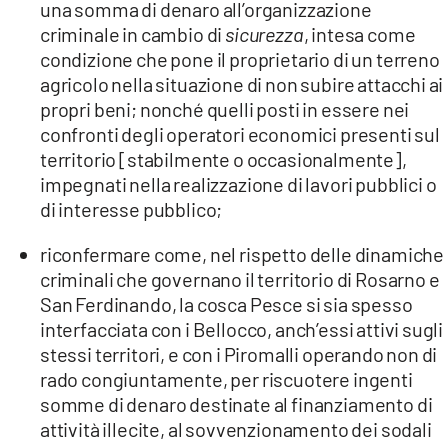
una somma di denaro all’organizzazione
criminale in cambio di
sicurezza
, intesa come
condizione che pone il proprietario di un terreno
agricolo nella situazione di non subire attacchi ai
propri beni; nonché quelli posti in essere nei
confronti degli operatori economici presenti sul
territorio [stabilmente o occasionalmente],
impegnati nella realizzazione di lavori pubblici o
di interesse pubblico;
riconfermare come, nel rispetto delle dinamiche
criminali che governano il territorio di Rosarno e
San Ferdinando, la cosca Pesce si sia spesso
interfacciata con i Bellocco, anch’essi attivi sugli
stessi territori, e con i Piromalli operando non di
rado congiuntamente, per riscuotere ingenti
somme di denaro destinate al finanziamento di
attività illecite, al sovvenzionamento dei sodali