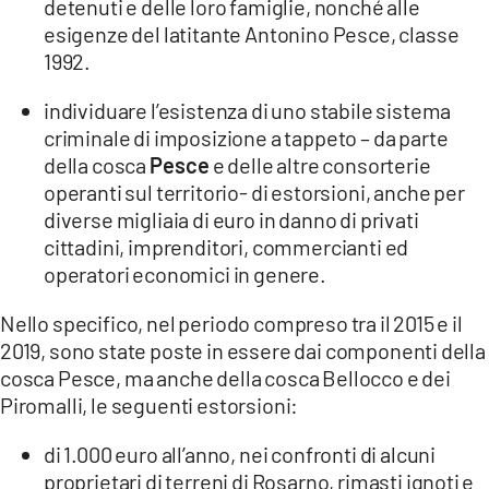
detenuti e delle loro famiglie, nonché alle
esigenze del latitante Antonino Pesce, classe
1992.
individuare l’esistenza di uno stabile sistema
criminale di imposizione a tappeto – da parte
della cosca
Pesce
e delle altre consorterie
operanti sul territorio- di estorsioni, anche per
diverse migliaia di euro in danno di privati
cittadini, imprenditori, commercianti ed
operatori economici in genere.
Nello specifico, nel periodo compreso tra il 2015 e il
2019, sono state poste in essere dai componenti della
cosca Pesce, ma anche della cosca Bellocco e dei
Piromalli, le seguenti estorsioni:
di 1.000 euro all’anno, nei confronti di alcuni
proprietari di terreni di Rosarno, rimasti ignoti e