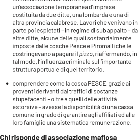
un’associazione temporanea d’imprese
costituita da due ditte, una lombarda e una di
altra provincia calabrese. Lavori che venivano in
parte poi espletati – in regime di sub appalto – da
altre ditte, alcune delle quali sostanzialmente
imposte dalle cosche Pesce e Piromalli che le
costringevano a pagare il
pizzo
, riaffermando, in
tal modo, l’influenza criminale sull’importante
struttura portuale di quel territorio.
comprendere come la cosca PESCE, grazie ai
proventi derivanti dai traffici di sostanze
stupefacenti – oltre a quelli delle attività
estorsive – avesse la disponibilità di una cassa
comune in grado di garantire agli affiliati ed alle
loro famiglie una sistematica remunerazione.
Chi risponde di associazione mafiosa