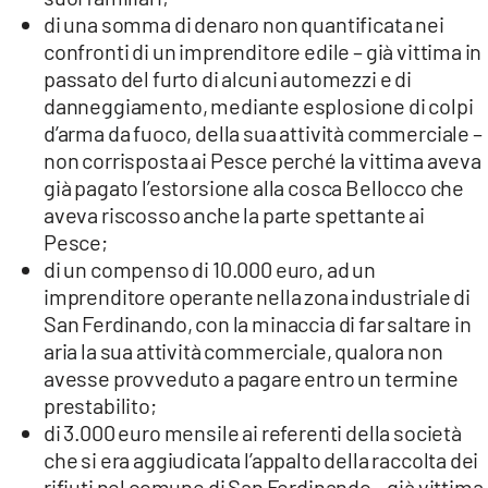
di una somma di denaro non quantificata nei
confronti di un imprenditore edile – già vittima in
passato del furto di alcuni automezzi e di
danneggiamento, mediante esplosione di colpi
d’arma da fuoco, della sua attività commerciale –
non corrisposta ai Pesce perché la vittima aveva
già pagato l’estorsione alla cosca Bellocco che
aveva riscosso anche la parte spettante ai
Pesce;
di un compenso di 10.000 euro, ad un
imprenditore operante nella zona industriale di
San Ferdinando, con la minaccia di far saltare in
aria la sua attività commerciale, qualora non
avesse provveduto a pagare entro un termine
prestabilito;
di 3.000 euro mensile ai referenti della società
che si era aggiudicata l’appalto della raccolta dei
rifiuti nel comune di San Ferdinando – già vittima