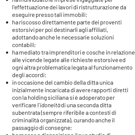
l’effettuazione dei lavori di ristrutturazione da
eseguire presso tali immobili;
ha riscosso direttamente parte dei proventi
estorsivi per poi destinarli agli affiliati,
adottando anche le necessarie soluzioni
contabili;
ha mediato tra imprenditori e cosche in relazione
alle vicende legate alle richieste estorsive ed
ogni altra problematica legata al funzionamento
degli accordi;
in occasione del cambio della ditta unica
inizialmente incaricata di avere rapporti diretti
con la holding siciliana si è adoperato per
verificare l’
idoneità
di una seconda ditta
subentrata (sempre riferibile a contesti di
criminalità organizzata), curando anche il
passaggio di consegne;
ha messo a disposizione il suo studio di