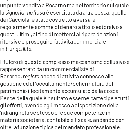
un punto vendita a Rosarno ma nel territorio sul quale
la
signoria mafiosa
è esercitata da altra cosca, quella
dei Cacciola, è stato costretto a versare
regolarmente somme di denaro a titolo estorsivo a
questi ultimi, al fine di mettersi al riparo da azioni
ritorsive e proseguire l’attività commerciale
in
tranquillità
.
Il fulcro di questo complesso meccanismo collusivo è
rappresentato da un commercialista di
Rosarno,
regista
anche di attività connesse alla
gestione ed all’occultamento/schermatura del
patrimonio illecitamente accumulato dalla cosca
Pesce della quale è risultato esserne partecipe a tutti
gli effetti, avendo egli messo a disposizione della
‘ndrangheta sè stesso e le sue competenze in
materia societaria, contabile e fiscale, andando ben
oltre la funzione tipica del mandato professionale.