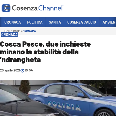
Vai
CRONACA
POLITICA
SANITÀ
COSENZA CALCIO
AMBIEN
HOME PAGE
CRONACA
Sezioni
CRONACA
CRONACA
Cosca Pesce, due inchieste
minano la stabilità della
POLITICA
'ndrangheta
COSENZA CALCIO
ECONOMIA E LAVORO
20 aprile 2021
10:54
ITALIA MONDO
SANITÀ
SPORT
CULTURA