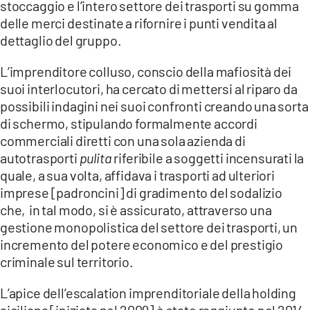
stoccaggio e l’intero settore dei trasporti su gomma
delle merci destinate a rifornire i punti vendita al
dettaglio del gruppo.
L’imprenditore colluso, conscio della mafiosità dei
suoi interlocutori, ha cercato di mettersi al riparo da
possibili indagini nei suoi confronti creando una sorta
di schermo, stipulando formalmente accordi
commerciali diretti con una sola azienda di
autotrasporti
pulita
riferibile a soggetti incensurati la
quale, a sua volta, affidava i trasporti ad ulteriori
imprese [padroncini] di gradimento del sodalizio
che, in tal modo, si è assicurato, attraverso una
gestione monopolistica del settore dei trasporti, un
incremento del potere economico e del prestigio
criminale sul territorio.
L’apice dell’escalation imprenditoriale della holding
siciliana [iniziata nel 2009] è stato raggiunto nel 2014,