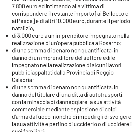
7.800 euro ed intimando alla vittima di
corrispondere il restante importo [ai Bellocco e
ai Pesce] e di altri 10.000 euro, durante il periodo
natalizio;
di 3.000 euro a un imprenditore impegnato nella
realizzazione di un’opera pubblica a Rosarno;
di una somma di denaro non quantificata, in
danno di un imprenditore del settore edile
impegnato nella realizzazione di alcuni lavori
pubbliciappaltatidalla Provincia di Reggio
Calabria;
di una somma di denaro non quantificata, in
danno del titolare di una ditta di autotrasporti,
con la minaccia di danneggiare la sua attività
commerciale mediante esplosione di colpi
d’arma da fuoco, nonché di impedirgli di svolgere
la sua attività e perfino di ucciderlo o di uccidere i
suoi familiari;