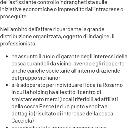
dell’asfissiante controllo ‘ndranghetista sulle
iniziative economiche o imprenditoriali intraprese o
proseguite.
Nell’ambito dell’affare riguardante la grande
distribuzione organizzata, oggetto di indagine, il
professionista:
ha assunto il ruolo di garante degli interessi della
cosca curandoli da vicino, avendo egli ricoperto
anche cariche societarie all’interno di aziende
del gruppo siciliano;
si è adoperato per individuare i locali a Rosarno
in cui la holding ha allestito il centro di
smistamento merci (locali riferibili ad affiliati
della cosca Pesce) ed un punto vendita al
dettaglio (risultato di interesse della cosca
Cacciola);
ha individuato le imprese ingaggiate per