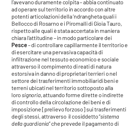
l’avevano duramente colpita – abbia continuato
ad operare sul territorio in accordo con altre
potenti articolazioni della ‘ndrangheta quali i
Bellocco di Rosarno e i Piromalli di Gioia Tauro,
rispetto alle quali è stata accertata in maniera
chiara l’attitudine – in modo particolare dei
Pesce
– di controllare capillarmente il territorio e
di esercitare una pervasiva capacità di
infiltrazione nel tessuto economico e sociale
attraverso il compimento di reati di natura
estorsiva in danno di proprietari terrieri o nel
settore dei trasferimenti immobiliaridi beni e
terreni ubicati nel territorio sottoposto alla
loro
signoria
, attuando forme dirette o indirette
di controllo della circolazione dei beni e di
imposizione [prelievo forzoso] sui trasferimenti
degli stessi, attraverso il cosiddetto “
sistema
della guardiania
” che prevede il pagamento di