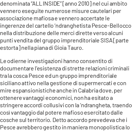
denominata “ALL INSIDE” [anno 2010] nel cui ambito
vennero eseguite numerose misure cautelari per
associazione mafiosa e vennero accertate le
ingerenze del cartello ‘ndranghetista Pesce-Bellocco
nella distribuzione delle merci dirette verso alcuni
punti vendita del gruppo imprenditoriale SISA [parte
estorta] nella piana di Gioia Tauro.
Le odierne investigazioni hanno consentito di
documentare l’esistenza di strette relazioni criminali
tra la cosca Pesce ed un gruppo imprenditoriale
siciliano attivo nella gestione di supermercati e con
mire espansionistiche anche in Calabria dove, per
ottenere vantaggi economici, non ha esitato a
stringere accordi collusivi con la ‘ndrangheta, traendo
così vantaggio dal potere mafioso esercitato dalle
cosche sul territorio. Detto accordo prevedeva che i
Pesce avrebbero gestito in maniera monopolistica lo