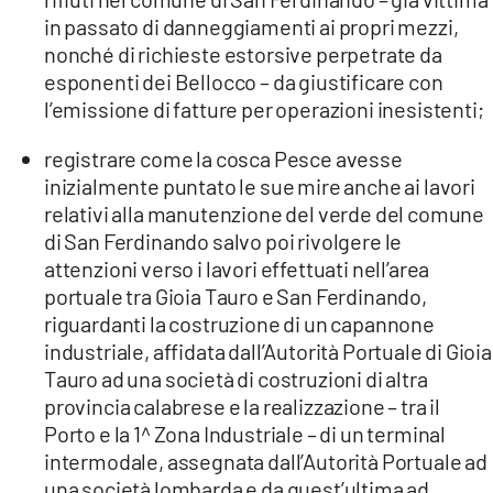
in passato di danneggiamenti ai propri mezzi,
nonché di richieste estorsive perpetrate da
esponenti dei Bellocco – da giustificare con
l’emissione di fatture per operazioni inesistenti;
registrare come la cosca Pesce avesse
inizialmente puntato le sue mire anche ai lavori
relativi alla manutenzione del verde del comune
di San Ferdinando salvo poi rivolgere le
attenzioni verso i lavori effettuati nell’area
portuale tra Gioia Tauro e San Ferdinando,
riguardanti la costruzione di un capannone
industriale, affidata dall’Autorità Portuale di Gioia
Tauro ad una società di costruzioni di altra
provincia calabrese e la realizzazione – tra il
Porto e la 1^ Zona Industriale – di un terminal
intermodale, assegnata dall’Autorità Portuale ad
una società lombarda e da quest’ultima ad