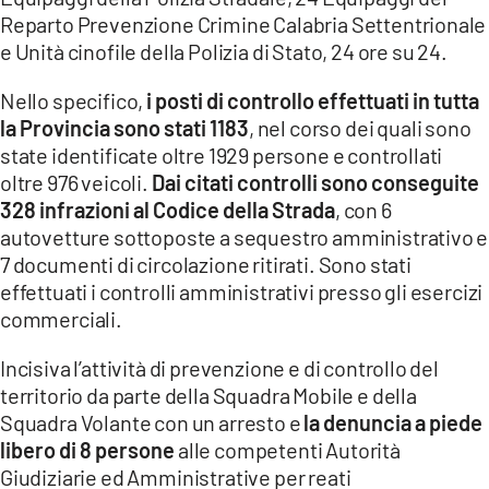
COSENZACHANNEL.IT
Reparto Prevenzione Crimine Calabria Settentrionale
ILVIBONESE.IT
e Unità cinofile della Polizia di Stato, 24 ore su 24.
CATANZAROCHANNEL.IT
Nello specifico,
i posti di controllo effettuati in tutta
la Provincia sono stati 1183
, nel corso dei quali sono
LACAPITALENEWS.IT
state identificate oltre 1929 persone e controllati
oltre 976 veicoli.
Dai citati controlli sono conseguite
App
328 infrazioni al Codice della Strada
, con 6
ANDROID
autovetture sottoposte a sequestro amministrativo e
7 documenti di circolazione ritirati. Sono stati
APPLE
effettuati i controlli amministrativi presso gli esercizi
commerciali.
Incisiva l’attività di prevenzione e di controllo del
territorio da parte della Squadra Mobile e della
Squadra Volante con un arresto e
la denuncia a piede
libero di 8 persone
alle competenti Autorità
Giudiziarie ed Amministrative per reati