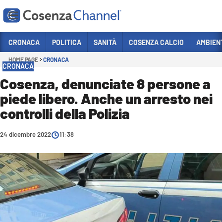
Vai
CRONACA
POLITICA
SANITÀ
COSENZA CALCIO
AMBIEN
HOME PAGE
CRONACA
Sezioni
CRONACA
CRONACA
Cosenza, denunciate 8 persone a
piede libero. Anche un arresto nei
POLITICA
controlli della Polizia
COSENZA CALCIO
ECONOMIA E LAVORO
24 dicembre 2022
11:38
ITALIA MONDO
SANITÀ
SPORT
CULTURA