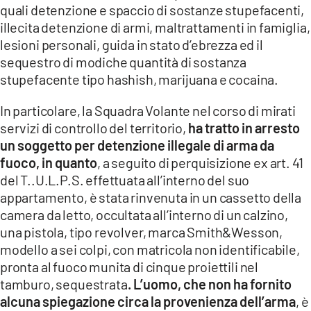
quali detenzione e spaccio di sostanze stupefacenti,
illecita detenzione di armi, maltrattamenti in famiglia,
lesioni personali, guida in stato d’ebrezza ed il
sequestro di modiche quantità di sostanza
stupefacente tipo hashish, marijuana e cocaina.
In particolare, la Squadra Volante nel corso di mirati
servizi di controllo del territorio,
ha tratto in arresto
un soggetto per detenzione illegale di arma da
fuoco, in quanto
, a seguito di perquisizione ex art. 41
del T..U.L.P.S. effettuata all’interno del suo
appartamento, è stata rinvenuta in un cassetto della
camera da letto, occultata all’interno di un calzino,
una pistola, tipo revolver, marca Smith&Wesson,
modello a sei colpi, con matricola non identificabile,
pronta al fuoco munita di cinque proiettili nel
tamburo, sequestrata
. L’uomo, che non ha fornito
alcuna spiegazione circa la provenienza dell’arma
, è