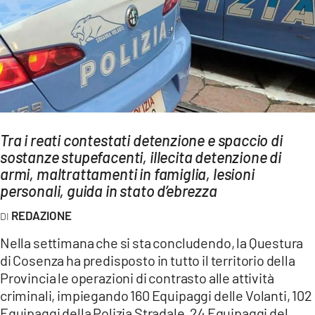
AMBIENTE
Streaming
LAC TV
LAC NETWORK
LAC ONAIR
Tra i reati contestati detenzione e spaccio di
sostanze stupefacenti, illecita detenzione di
LaC
Network
armi, maltrattamenti in famiglia, lesioni
personali, guida in stato d’ebrezza
LACPLAY.IT
LACTV.IT
REDAZIONE
LACONAIR.IT
Nella settimana che si sta concludendo, la Questura
di Cosenza ha predisposto in tutto il territorio della
LACITYMAG.IT
Provincia le operazioni di contrasto alle attività
ILREGGINO.IT
criminali, impiegando 160 Equipaggi delle Volanti, 102
Equipaggi della Polizia Stradale, 24 Equipaggi del