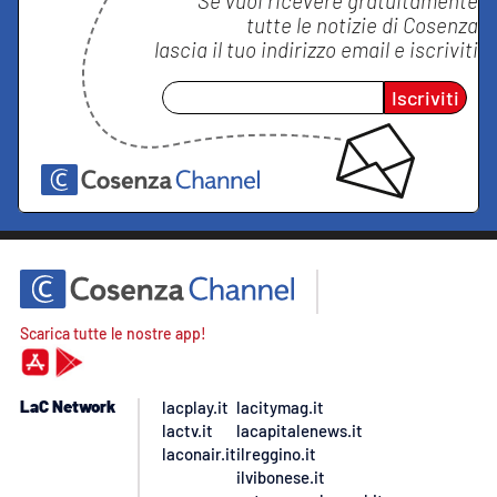
Se vuoi ricevere gratuitamente
tutte le notizie di
Cosenza
lascia il tuo indirizzo email e iscriviti
Iscriviti
Scarica tutte le nostre app!
LaC Network
lacplay.it
lacitymag.it
lactv.it
lacapitalenews.it
laconair.it
ilreggino.it
ilvibonese.it