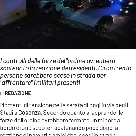
AMBIENTE
Streaming
LAC TV
LAC NETWORK
LAC ONAIR
I controlli delle forze dell'ordine avrebbero
scatenato la reazione dei residenti. Circa trenta
LaC
Network
persone sarebbero scese in strada per
"affrontare" i militari presenti
LACPLAY.IT
LACTV.IT
REDAZIONE
LACONAIR.IT
Momenti di tensione nella serata di oggi in via degli
Stadi a
Cosenza
. Secondo quanto si apprende, le
LACITYMAG.IT
forze dell’ordine avrebbero fermato un minore a
ILREGGINO.IT
bordo di uno scooter, scatenando poco dopo la
reazione di parenti e amici che, scesi in strada,