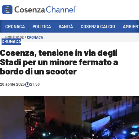
Vai
CRONACA
POLITICA
SANITÀ
COSENZA CALCIO
AMBIEN
HOME PAGE
CRONACA
Sezioni
CRONACA
CRONACA
Cosenza, tensione in via degli
Stadi per un minore fermato a
POLITICA
bordo di un scooter
COSENZA CALCIO
ECONOMIA E LAVORO
28 aprile 2025
21:58
ITALIA MONDO
SANITÀ
SPORT
CULTURA