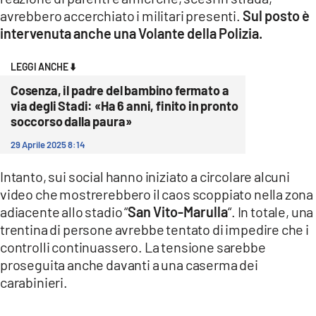
COSENZACHANNEL.IT
avrebbero accerchiato i militari presenti.
Sul posto è
ILVIBONESE.IT
intervenuta anche una Volante della Polizia.
CATANZAROCHANNEL.IT
LEGGI ANCHE ⬇️
LACAPITALENEWS.IT
Cosenza, il padre del bambino fermato a
via degli Stadi: «Ha 6 anni, finito in pronto
soccorso dalla paura»
App
ANDROID
29 Aprile 2025 8:14
APPLE
Intanto, sui social hanno iniziato a circolare alcuni
video che mostrerebbero il caos scoppiato nella zona
adiacente allo stadio “
San Vito-Marulla
“. In totale, una
trentina di persone avrebbe tentato di impedire che i
controlli continuassero. La tensione sarebbe
proseguita anche davanti a una caserma dei
carabinieri.