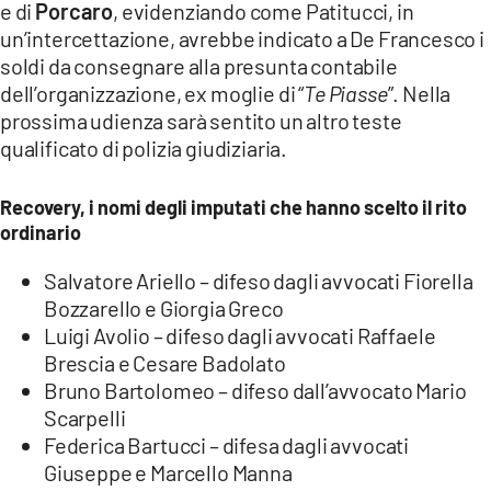
e di
Porcaro
, evidenziando come Patitucci, in
un’intercettazione, avrebbe indicato a De Francesco i
soldi da consegnare alla presunta contabile
dell’organizzazione, ex moglie di “
Te Piasse
”. Nella
prossima udienza sarà sentito un altro teste
qualificato di polizia giudiziaria.
Recovery, i nomi degli imputati che hanno scelto il rito
ordinario
Salvatore Ariello – difeso dagli avvocati Fiorella
Bozzarello e Giorgia Greco
Luigi Avolio – difeso dagli avvocati Raffaele
Brescia e Cesare Badolato
Bruno Bartolomeo – difeso dall’avvocato Mario
Scarpelli
Federica Bartucci – difesa dagli avvocati
Giuseppe e Marcello Manna