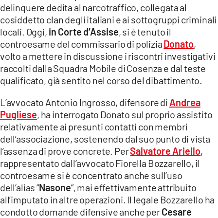
COSENZACHANNEL.IT
delinquere dedita al narcotraffico, collegata al
cosiddetto clan degli italiani e ai sottogruppi criminali
ILVIBONESE.IT
locali. Oggi,
in Corte d’Assise
, si è tenuto il
CATANZAROCHANNEL.IT
controesame del commissario di polizia
Donato
,
volto a mettere in discussione i riscontri investigativi
LACAPITALENEWS.IT
raccolti dalla Squadra Mobile di Cosenza e dal teste
qualificato, già sentito nel corso del dibattimento.
App
ANDROID
L’avvocato Antonio Ingrosso, difensore di
Andrea
Pugliese
, ha interrogato Donato sul proprio assistito
APPLE
relativamente ai presunti contatti con membri
dell’associazione, sostenendo dal suo punto di vista
l’assenza di prove concrete. Per
Salvatore Ariello
,
rappresentato dall’avvocato Fiorella Bozzarello, il
controesame si è concentrato anche sull’uso
dell’alias “
Nasone
”, mai effettivamente attribuito
all’imputato in altre operazioni. Il legale Bozzarello ha
condotto domande difensive anche per
Cesare