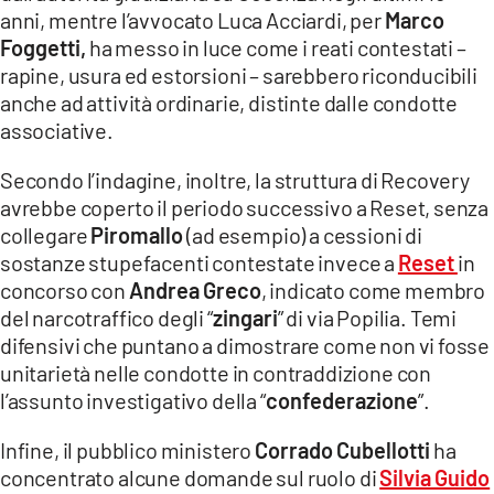
anni, mentre l’avvocato Luca Acciardi, per
Marco
Foggetti,
ha messo in luce come i reati contestati –
rapine, usura ed estorsioni – sarebbero riconducibili
anche ad attività ordinarie, distinte dalle condotte
associative.
Secondo l’indagine, inoltre, la struttura di Recovery
avrebbe coperto il periodo successivo a Reset, senza
collegare
Piromallo
(ad esempio) a cessioni di
sostanze stupefacenti contestate invece a
Reset
in
concorso con
Andrea Greco
, indicato come membro
del narcotraffico degli “
zingari
” di via Popilia. Temi
difensivi che puntano a dimostrare come non vi fosse
unitarietà nelle condotte in contraddizione con
l’assunto investigativo della “
confederazione
”.
Infine, il pubblico ministero
Corrado Cubellotti
ha
concentrato alcune domande sul ruolo di
Silvia Guido