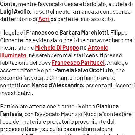
Conte
, mentre l’avvocato Cesare Badolato, a tutela di
Luigi Avolio,
ha sottolineato la mancata conoscenza
del territorio di
Acri
da parte del suo assistito.
Il legale di
Francesco e Barbara Marchiotti,
Filippo
Cinnante, ha evidenziato che i due non avrebbero mai
incontrato né
Michele Di Puppo
né
Antonio
Illuminato
, né sarebbero mai stati censiti presso
l’abitazione del boss
Francesco Patitucci
.
Analogo
assetto difensivo per
P
amela Falvo Occhiuto
, che
secondo l’avvocato Cinnante non hanno avuto
contatti con
Marco d’Alessandro:
assenza di riscontri
investigativi.
Particolare attenzione è stata rivolta a
Gianluca
Fantasia
, con l’avvocato Maurizio Nucci a “contestare”
l’uso del materiale probatorio proveniente dal
processo Reset, su cui si baserebbero alcuni