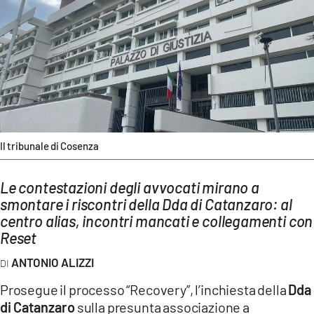
AMBIENTE
Streaming
LAC TV
LAC NETWORK
LAC ONAIR
Il tribunale di Cosenza
LaC
Network
Le contestazioni degli avvocati mirano a
LACPLAY.IT
smontare i riscontri della Dda di Catanzaro: al
LACTV.IT
centro alias, incontri mancati e collegamenti con
Reset
LACONAIR.IT
ANTONIO ALIZZI
LACITYMAG.IT
Prosegue il processo “Recovery”, l’inchiesta della
Dda
ILREGGINO.IT
di Catanzaro
sulla presunta associazione a