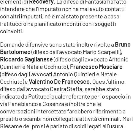
elementi di
Recovery
. La difesa di Fantasia ha fatto
intendere che l’imputato non ha mai avuto contatti
con altri imputati, né è mai stato presente a casa
Patitucci o ha pianificato incontri con i soggetti
coinvolti.
Domande difensive sono state inoltre rivolte a
Bruno
Bartolomeo
(difeso dall’avvocato Mario Scarpelli),
Riccardo Gaglianese
(difeso dagli avvocato Antonio
Quintieri e Natale Occhiuto),
Francesco Mosciaro
(difeso dagli avvocati Antonio Quintieri e Natale
Occhiuto) e
Valentino De Francesco
. Quest’ultimo,
difeso dall’avvocato Cesira Staffa, sarebbe stato
indicato da Patitucci quale referente per lo spaccio in
via Panebianco a Cosenza e inoltre che le
conversazioni intercettate farebbero riferimento a
prestiti o scambi non collegati a attività criminali. Ma il
Riesame del pm si è parlato di soldi legati all’usura.