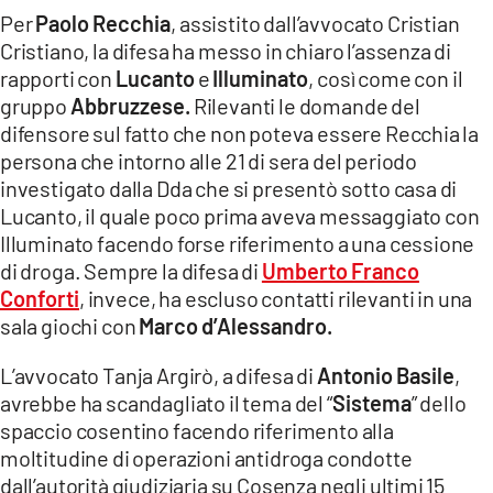
Per
Paolo Recchia
, assistito dall’avvocato Cristian
Cristiano, la difesa ha messo in chiaro l’assenza di
rapporti con
Lucanto
e
Illuminato
, così come con il
gruppo
Abbruzzese.
Rilevanti le domande del
difensore sul fatto che non poteva essere Recchia la
persona che intorno alle 21 di sera del periodo
investigato dalla Dda che si presentò sotto casa di
Lucanto, il quale poco prima aveva messaggiato con
Illuminato facendo forse riferimento a una cessione
di droga. Sempre la difesa di
Umberto Franco
Conforti
, invece, ha escluso contatti rilevanti in una
sala giochi con
Marco d’Alessandro.
L’avvocato Tanja Argirò, a difesa di
Antonio Basile
,
avrebbe ha scandagliato il tema del “
Sistema
” dello
spaccio cosentino facendo riferimento alla
moltitudine di operazioni antidroga condotte
dall’autorità giudiziaria su Cosenza negli ultimi 15