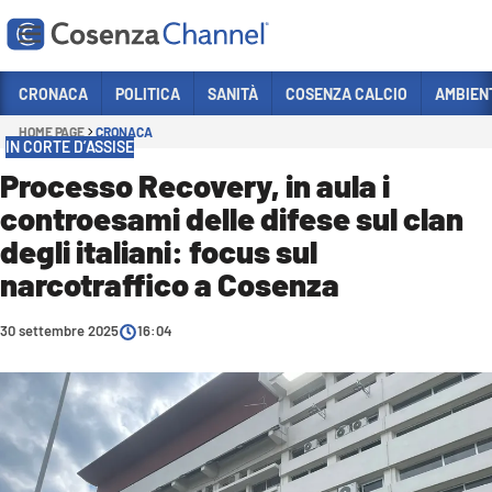
Vai
CRONACA
POLITICA
SANITÀ
COSENZA CALCIO
AMBIEN
HOME PAGE
CRONACA
Sezioni
IN CORTE D’ASSISE
CRONACA
Processo Recovery, in aula i
controesami delle difese sul clan
POLITICA
degli italiani: focus sul
COSENZA CALCIO
narcotraffico a Cosenza
ECONOMIA E LAVORO
30 settembre 2025
ITALIA MONDO
16:04
SANITÀ
SPORT
CULTURA