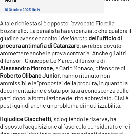
10 Ottobre 2023 19:14
A tale richiesta si è opposto l’avvocato Fiorella
Bozzarello. La penalista ha evidenziato che qualora il
giudice avesse accolto i
desiderata
dell’ufficio di
procura antimafia di Catanzaro
, avrebbe dovuto
ammettere anche la prova contraria. Anche gli altri
difensori, Giuseppe De Marco, difensore di
Alessandro Morrone
, e Carlo Monaco, difensore di
Roberto Olibano Junior
, hanno ritenuto non
ammissibile la “proposta” della procura, in quanto la
documentazione è stata portata a conoscenza delle
parti dopo la formulazione del rito abbreviato. Ci si è
posti quindi anche un problema di inutilizzabilità.
Il giudice Giacchetti,
sciogliendo le riserve, ha
disposto l’acquisizione al fascicolo considerato che i
documenti risultano essere importanti rispetto ai