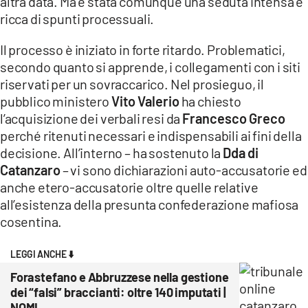
altra data. Ma è stata comunque una seduta intensa e
ricca di spunti processuali.
Il processo è iniziato in forte ritardo. Problematici,
secondo quanto si apprende, i collegamenti con i siti
riservati per un sovraccarico. Nel prosieguo, il
pubblico ministero
Vito Valerio
ha chiesto
l’acquisizione dei verbali resi da
Francesco Greco
perché ritenuti necessari e indispensabili ai fini della
decisione. All’interno – ha sostenuto la
Dda di
Catanzaro
– vi sono dichiarazioni auto-accusatorie ed
anche etero-accusatorie oltre quelle relative
all’esistenza della presunta confederazione mafiosa
cosentina.
LEGGI ANCHE ⬇️
Forastefano e Abbruzzese nella gestione
dei “falsi” braccianti: oltre 140 imputati |
NOMI