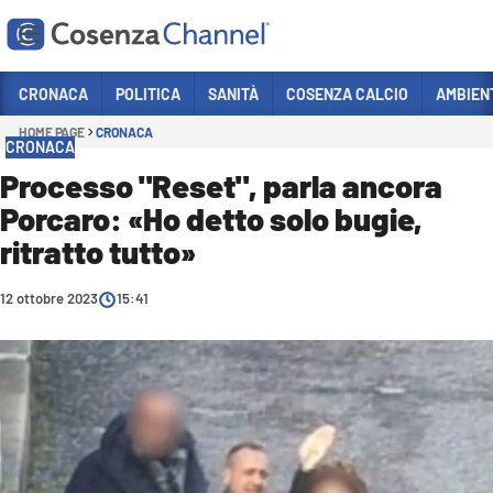
Vai
CRONACA
POLITICA
SANITÀ
COSENZA CALCIO
AMBIEN
HOME PAGE
CRONACA
Sezioni
CRONACA
CRONACA
Processo "Reset", parla ancora
Porcaro: «Ho detto solo bugie,
POLITICA
ritratto tutto»
COSENZA CALCIO
ECONOMIA E LAVORO
12 ottobre 2023
15:41
ITALIA MONDO
SANITÀ
SPORT
CULTURA