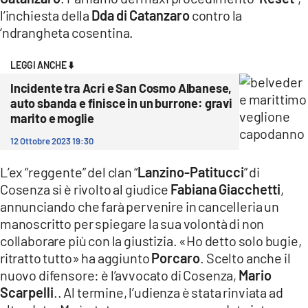
COSENZACHANNEL.IT
l’inchiesta della
Dda di Catanzaro
contro la
ILVIBONESE.IT
‘ndrangheta cosentina.
CATANZAROCHANNEL.IT
LEGGI ANCHE ⬇️
LACAPITALENEWS.IT
Incidente tra Acri e San Cosmo Albanese,
auto sbanda e finisce in un burrone: gravi
marito e moglie
App
ANDROID
12 Ottobre 2023 19:30
APPLE
L’ex “reggente” del clan “
Lanzino-Patitucci
” di
Cosenza si è rivolto al giudice
Fabiana Giacchetti
,
annunciando che farà pervenire in cancelleria un
manoscritto per spiegare la sua volontà di non
collaborare più con la giustizia. «Ho detto solo bugie,
ritratto tutto» ha aggiunto
Porcaro
. Scelto anche il
nuovo difensore: è l’avvocato di Cosenza,
Mario
Scarpelli
.. Al termine, l’udienza è stata rinviata ad