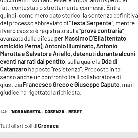
fatti contestati o strettamente connessi. Entra
quindi, come mero dato storico, la sentenza definitiva
del processo abbreviato di “
Testa Serpente
“, mentre
il vero caos si è registrato sulla “
prova contraria
”
avanzata dalla difesa
per Massimo D’Elia (tentato
omicidio Perna), Antonio Illuminato, Antonio
Marotta e Salvatore Ariello, detenuti durante alcuni
eventi narrati dal pentito
, sulla quale la
Dda di
Catanzaro
ha posto “resistenza”. Proposto in tal
senso anche un confronto tra il collaboratore di
giustizia
Francesco Greco e Giuseppe Caputo
, ma il
giudice ha rigettato la richiesta.
TAG
'NDRANGHETA ·
COSENZA ·
RESET
Cronaca
Tutti gli articoli di