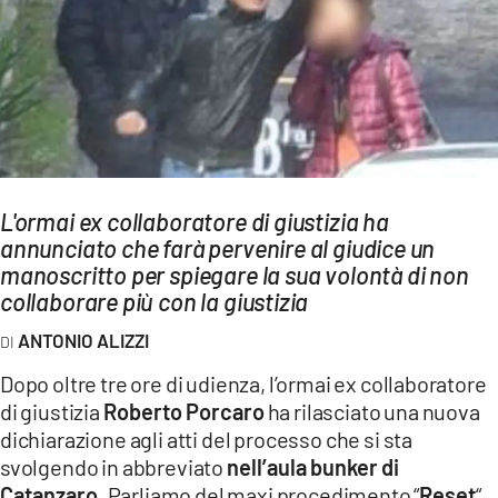
AMBIENTE
Streaming
LAC TV
LAC NETWORK
LAC ONAIR
L'ormai ex collaboratore di giustizia ha
annunciato che farà pervenire al giudice un
LaC
Network
manoscritto per spiegare la sua volontà di non
collaborare più con la giustizia
LACPLAY.IT
LACTV.IT
ANTONIO ALIZZI
LACONAIR.IT
Dopo oltre tre ore di udienza, l’ormai ex collaboratore
di giustizia
Roberto Porcaro
ha rilasciato una nuova
LACITYMAG.IT
dichiarazione agli atti del processo che si sta
ILREGGINO.IT
svolgendo in abbreviato
nell’aula bunker di
Catanzaro
. Parliamo del maxi procedimento “
Reset
“,