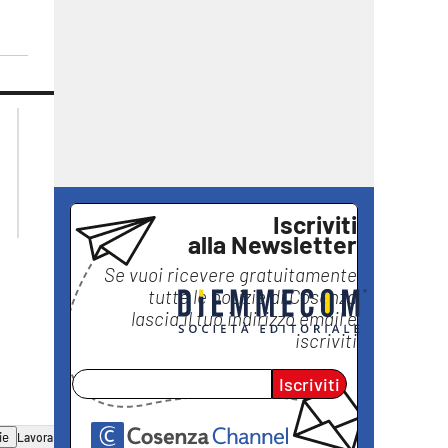
lacplay.it
lacitymag.it
lactv.it
lacapitalenews.it
laconair.it
ilreggino.it
ilvibonese.it
catanzarochannel.it
Iscriviti
alla Newsletter
Se vuoi ricevere gratuitamente
tutte le notizie di
Cosenza
lascia il tuo indirizzo email e
iscriviti
Iscriviti
ie
Lavora con noi