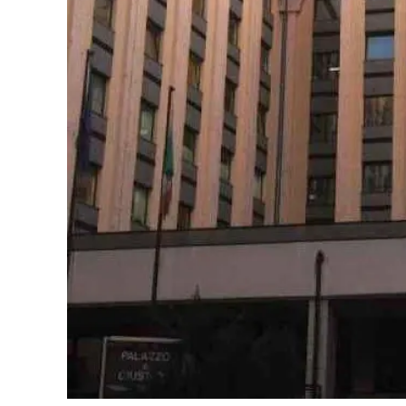
Cultura
Ambiente
Streaming
LaC TV
Lac Network
LaC OnAir
LaC
Network
lacplay.it
lactv.it