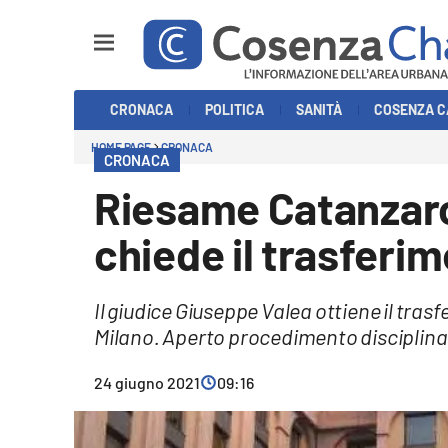
Sezioni
CRONACA
POLITICA
SANITÀ
COSENZA C
Cronaca
HOME PAGE
CRONACA
CRONACA
Politica
Riesame Catanzaro
Cosenza Calcio
chiede il trasferim
Economia e Lavoro
Il giudice Giuseppe Valea ottiene il tras
Italia Mondo
Milano. Aperto procedimento disciplina
Sanità
24 giugno 2021
09:16
Sport