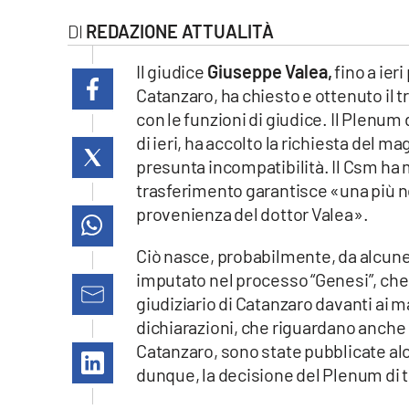
laconair.it
REDAZIONE ATTUALITÀ
lacitymag.it
Il giudice
Giuseppe Valea,
fino a ier
Catanzaro, ha chiesto e ottenuto il t
ilreggino.it
con le funzioni di giudice. Il Plenum
di ieri, ha accolto la richiesta del 
cosenzachannel.it
presunta incompatibilità. Il Csm ha m
trasferimento garantisce «una più ne
ilvibonese.it
provenienza del dottor Valea».
catanzarochannel.it
Ciò nasce, probabilmente, da alcune
imputato nel processo “Genesi”, che 
lacapitalenews.it
giudiziario di Catanzaro davanti ai m
dichiarazioni, che riguardano anche
App
Catanzaro, sono state pubblicate alcu
dunque, la decisione del Plenum di t
Android