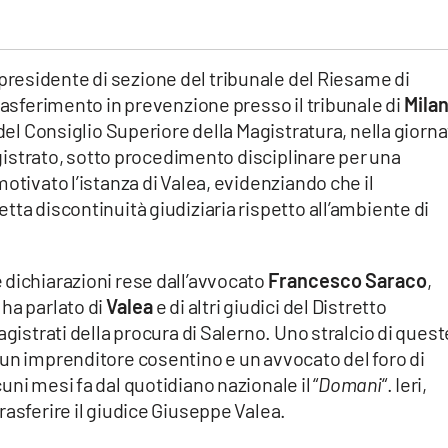
i presidente di sezione del tribunale del Riesame di
rasferimento in prevenzione presso il tribunale di
Mila
 del Consiglio Superiore della Magistratura, nella giorna
magistrato, sotto procedimento disciplinare per una
otivato l’istanza di Valea, evidenziando che il
tta discontinuità giudiziaria rispetto all’ambiente di
 dichiarazioni rese dall’avvocato
Francesco Saraco
,
ha parlato di
Valea
e di altri giudici del Distretto
agistrati della procura di Salerno. Uno stralcio di quest
 un imprenditore cosentino e un avvocato del foro di
ni mesi fa dal quotidiano nazionale il “
Domani
“. Ieri,
rasferire il giudice Giuseppe Valea.