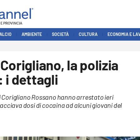
ALCIO
AMBIENTE
SOCIETÀ
CULTURA
ECONOMIA E LA
origliano, la polizia
i dettagli
di Corigliano Rossano hanno arrestato ieri
acciava dosi di cocaina ad alcuni giovani del