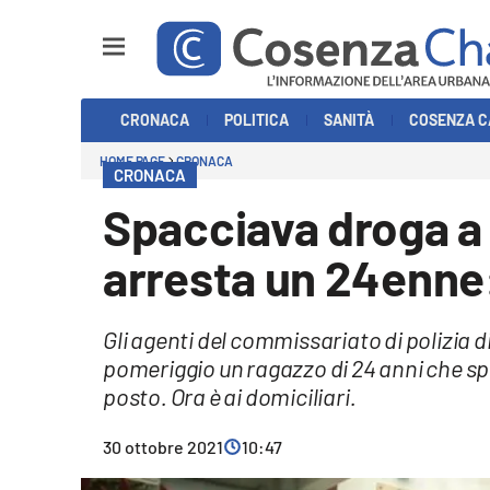
Sezioni
CRONACA
POLITICA
SANITÀ
COSENZA C
Cronaca
HOME PAGE
CRONACA
CRONACA
Politica
Spacciava droga a C
Cosenza Calcio
arresta un 24enne: 
Economia e Lavoro
Gli agenti del commissariato di polizia 
Italia Mondo
pomeriggio un ragazzo di 24 anni che sp
posto. Ora è ai domiciliari.
Sanità
30 ottobre 2021
10:47
Sport