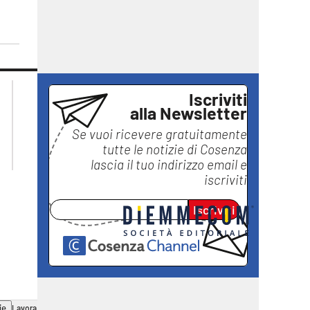
lacplay.it
lacitymag.it
Iscriviti
lactv.it
lacapitalenews.it
alla Newsletter
laconair.it
ilreggino.it
Se vuoi ricevere gratuitamente
ilvibonese.it
tutte le notizie di
Cosenza
catanzarochannel.it
lascia il tuo indirizzo email e
iscriviti
Iscriviti
ie
Lavora con noi