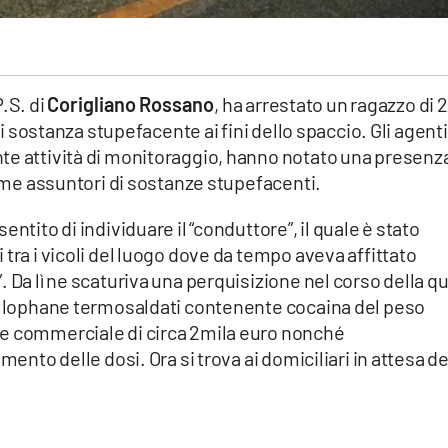
.S. di
Corigliano Rossano
, ha arrestato un ragazzo di 
 di sostanza stupefacente ai fini dello spaccio. Gli agenti
te attività di monitoraggio, hanno notato una presenza
come assuntori di sostanze stupefacenti.
ntito di individuare il “conduttore”, il quale è stato
tra i vicoli del luogo dove da tempo aveva affittato
 Da lì ne scaturiva una perquisizione nel corso della q
cellophane termosaldati contenente cocaina del peso
re commerciale di circa 2mila euro nonché
mento delle dosi. Ora si trova ai domiciliari in attesa de