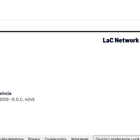
LaC Network
vincia
/2009 - R.O.C. 4049
Gestisci preferenze cook
 alla redazione
Privacy
Cookie policy
Note legali