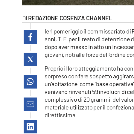
laconair.it
REDAZIONE COSENZA CHANNEL
lacitymag.it
Ieri pomeriggio il commissariato di P
ilreggino.it
anni, T. F. per il reato di detenzione
dopo aver messo in atto un incessan
cosenzachannel.it
giovani, noti alle forze dell’ordine 
ilvibonese.it
Proprio il loro atteggiamento ha conse
sorpreso con fare sospetto aggirarsi 
catanzarochannel.it
un’abitazione come “base operativa”.
venivano rinvenuti 59 involucri di 
lacapitalenews.it
complessivo di 20 grammi, del valo
materiale utilizzato per il confeziona
App
direttissima.
Android